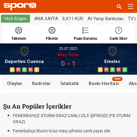
ANA SAYFA
İLK11 KUR
At Yarışı Bankoları
TV'
Hızlı Erişim
Takımım
Fikstür
Puan Durumu
Canlı Skor
25.07.2021
Maç Sonu
Deportivo Cuenca
Emelec
0 - 1
B
M
G
M
B
B
M
G
M
G
Yeni
Olaylar
Kadrolar
İstatistik
Baskı Haritası
Aks
Şu An Popüler İçerikler
FENERBAHÇE STURM GRAZ CANLI İZLE ŞİFRESİZ (FB STURM
GRAZ)
Fenerbahçe Sturm Graz maçı şifresiz canlı yayın izle