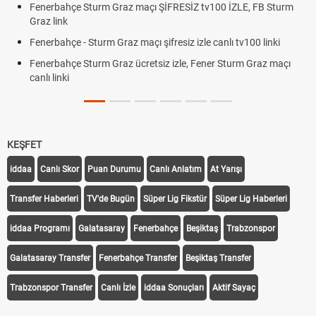
Fenerbahçe Sturm Graz maçı ŞİFRESİZ tv100 İZLE, FB Sturm
Graz link
Fenerbahçe - Sturm Graz maçı şifresiz izle canlı tv100 linki
Fenerbahçe Sturm Graz ücretsiz izle, Fener Sturm Graz maçı
canlı linki
KEŞFET
iddaa
Canlı Skor
Puan Durumu
Canlı Anlatım
At Yarışı
Transfer Haberleri
TV'de Bugün
Süper Lig Fikstür
Süper Lig Haberleri
iddaa Programı
Galatasaray
Fenerbahçe
Beşiktaş
Trabzonspor
Galatasaray Transfer
Fenerbahçe Transfer
Beşiktaş Transfer
Trabzonspor Transfer
Canlı İzle
iddaa Sonuçları
Aktif Sayaç