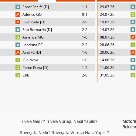
Sport Recife [D]
1-1
29.07.26
Atletico GO
0-1
24.07.26
Juventude [D]
2-0
19.07.26
Sao Bernardo [D]
2-2
14.07.26
America MG
1-0
08.07.26
Londrina EC
2-2
28.06.26
Avai FC [D]
1-0
20.06.26
Vila Nova
1-0
14.06.26
Ponte Preta [D]
1-2
11.06.26
CRB
2-0
31.05.26
Trivela Nedir? Trivela Vuruşu Nasıl Yapılır?
Motorin
Beklene
Röveşata Nedir? Röveşata Vuruşu Nasıl Yapılır?