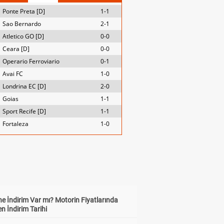
Ponte Preta [D]
1-1
Sao Bernardo
2-1
Atletico GO [D]
0-0
Ceara [D]
0-0
Operario Ferroviario
0-1
Avai FC
1-0
Londrina EC [D]
2-0
Goias
1-1
Sport Recife [D]
1-1
Fortaleza
1-0
e İndirim Var mı? Motorin Fiyatlarında
n İndirim Tarihi