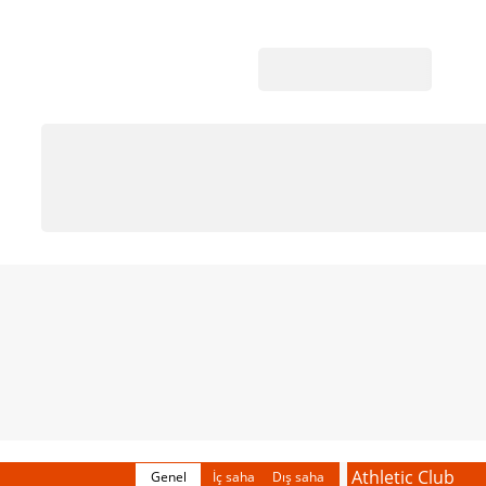
Athletic Club
Genel
İç saha
Dış saha