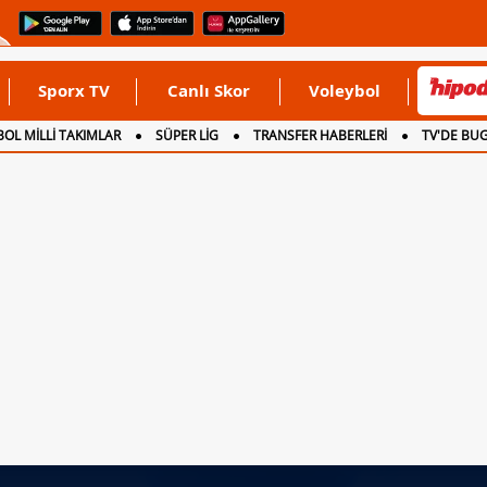
Sporx TV
Canlı Skor
Voleybol
OL MİLLİ TAKIMLAR
SÜPER LİG
TRANSFER HABERLERİ
TV'DE BU