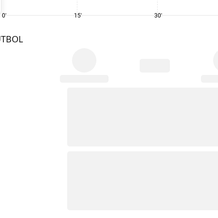
0'
15'
30'
UTBOL