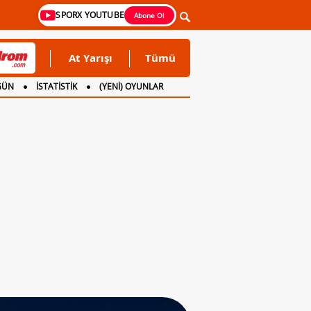
SPORX YOUTUBE
Abone Ol
At Yarışı
Tümü
GÜN
İSTATİSTİK
(YENİ) OYUNLAR