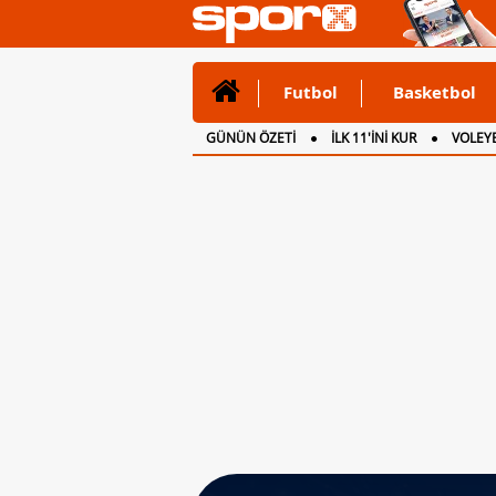
Futbol
Basketbol
GÜNÜN ÖZETİ
İLK 11'İNİ KUR
VOLEYB
CANLI ANLATIM
İNGİLTERE