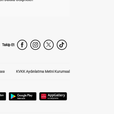
Takip Et
kası
KVKK Aydınlatma Metni Kurumsal