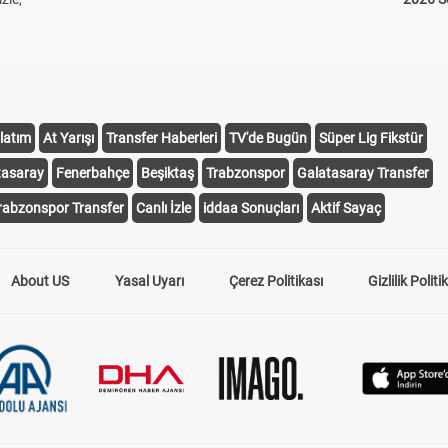
latım
At Yarışı
Transfer Haberleri
TV'de Bugün
Süper Lig Fikstür
tasaray
Fenerbahçe
Beşiktaş
Trabzonspor
Galatasaray Transfer
rabzonspor Transfer
Canlı İzle
iddaa Sonuçları
Aktif Sayaç
About US
Yasal Uyarı
Çerez Politikası
Gizlilik Politi