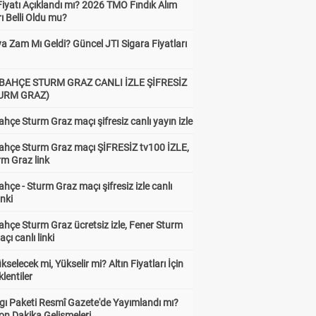
Fiyatı Açıklandı mı? 2026 TMO Fındık Alım
rı Belli Oldu mu?
a Zam Mı Geldi? Güncel JTI Sigara Fiyatları
BAHÇE STURM GRAZ CANLI İZLE ŞİFRESİZ
TURM GRAZ)
hçe Sturm Graz maçı şifresiz canlı yayın izle
ahçe Sturm Graz maçı ŞİFRESİZ tv100 İZLE,
rm Graz link
hçe - Sturm Graz maçı şifresiz izle canlı
inki
hçe Sturm Graz ücretsiz izle, Fener Sturm
çı canlı linki
ükselecek mi, Yükselir mi? Altın Fiyatları İçin
lentiler
gı Paketi Resmî Gazete'de Yayımlandı mı?
on Dakika Gelişmeleri