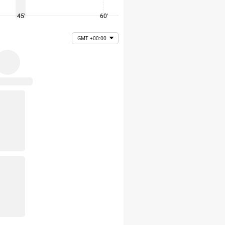
45'
60'
75'
GMT +00:00