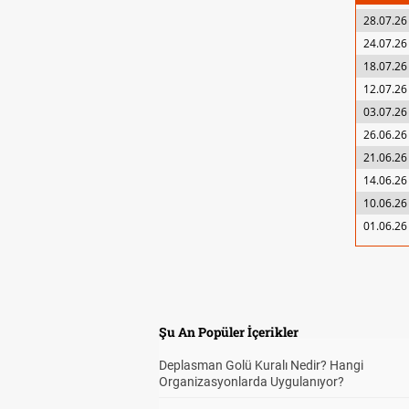
28.07.26
24.07.26
18.07.26
12.07.26
03.07.26
26.06.26
21.06.26
14.06.26
10.06.26
01.06.26
Şu An Popüler İçerikler
Deplasman Golü Kuralı Nedir? Hangi
Organizasyonlarda Uygulanıyor?