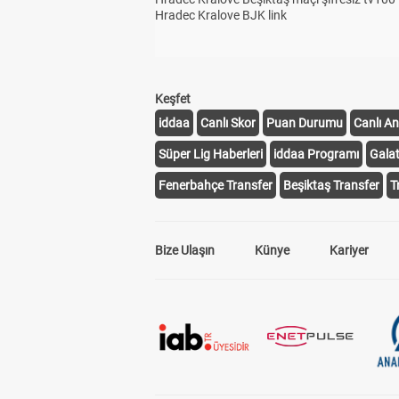
Hradec Kralove BJK link
Keşfet
iddaa
Canlı Skor
Puan Durumu
Canlı An
Süper Lig Haberleri
iddaa Programı
Gala
Fenerbahçe Transfer
Beşiktaş Transfer
T
Bize Ulaşın
Künye
Kariyer