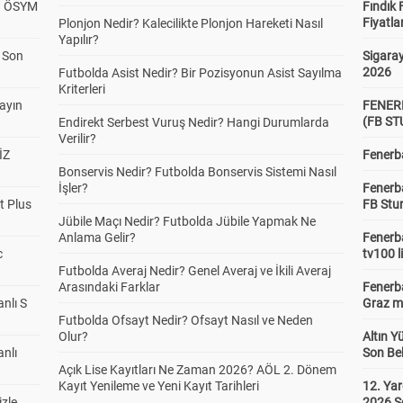
? ÖSYM
Fındık 
Fiyatla
Plonjon Nedir? Kalecilikte Plonjon Hareketi Nasıl
Yapılır?
a Son
Sigaray
2026
Futbolda Asist Nedir? Bir Pozisyonun Asist Sayılma
Kriterleri
yayın
FENER
(FB S
Endirekt Serbest Vuruş Nedir? Hangi Durumlarda
Verilir?
İZ
Fenerba
Bonservis Nedir? Futbolda Bonservis Sistemi Nasıl
İşler?
Fenerb
t Plus
FB Stu
Jübile Maçı Nedir? Futbolda Jübile Yapmak Ne
Anlama Gelir?
Fenerba
c
tv100 l
Futbolda Averaj Nedir? Genel Averaj ve İkili Averaj
Arasındaki Farklar
Fenerba
anlı S
Graz ma
Futbolda Ofsayt Nedir? Ofsayt Nasıl ve Neden
Olur?
Altın Y
anlı
Son Bek
Açık Lise Kayıtları Ne Zaman 2026? AÖL 2. Dönem
Kayıt Yenileme ve Yeni Kayıt Tarihleri
12. Yar
zle,
2026 S