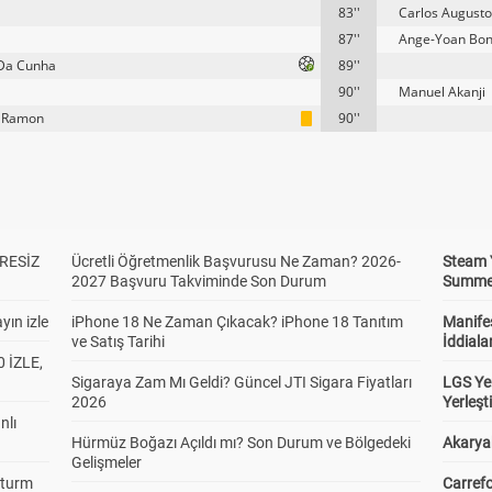
83''
Carlos Augusto
87''
Ange-Yoan Bo
Da Cunha
89''
90''
Manuel Akanji
o Ramon
90''
RESİZ
Ücretli Öğretmenlik Başvurusu Ne Zaman? 2026-
Steam 
2027 Başvuru Takviminde Son Durum
Summer 
yın izle
iPhone 18 Ne Zaman Çıkacak? iPhone 18 Tanıtım
Manifes
ve Satış Tarihi
İddiala
 İZLE,
Sigaraya Zam Mı Geldi? Güncel JTI Sigara Fiyatları
LGS Yer
2026
Yerleş
nlı
Hürmüz Boğazı Açıldı mı? Son Durum ve Bölgedeki
Akaryak
Gelişmeler
Sturm
Carrefo