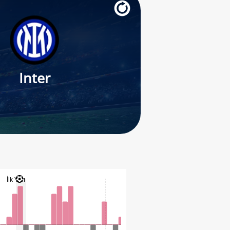
Inter
İlk Yarı