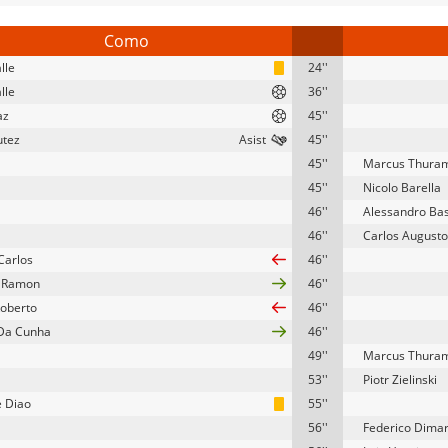
Como
lle
24''
lle
36''
az
45''
utez
45''
45''
Marcus Thura
45''
Nicolo Barella
46''
Alessandro Bas
46''
Carlos Augusto
Carlos
46''
o Ramon
46''
Roberto
46''
Da Cunha
46''
49''
Marcus Thura
53''
Piotr Zielinski
 Diao
55''
56''
Federico Dima