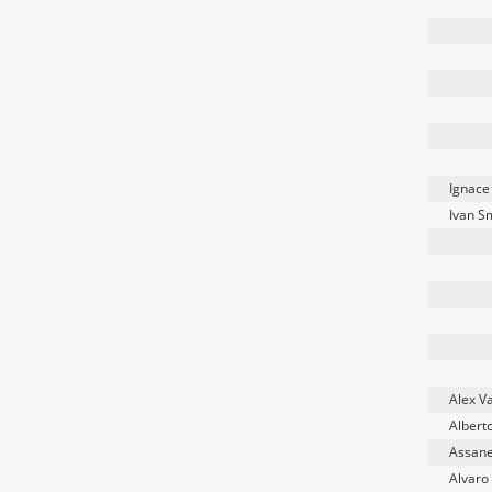
Ignace
Ivan S
Alex Va
Albert
Assane
Alvaro