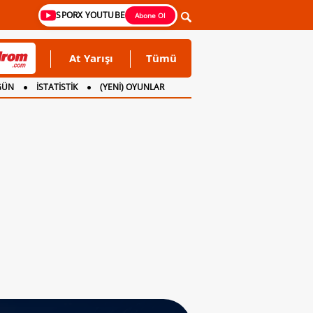
SPORX YOUTUBE
Abone Ol
At Yarışı
Tümü
GÜN
İSTATİSTİK
(YENİ) OYUNLAR