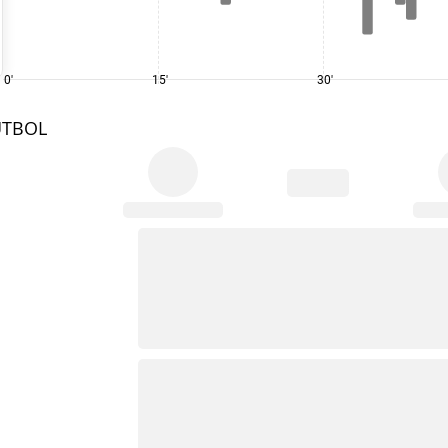
0'
15'
30'
UTBOL