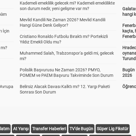
Kademeli emeklilik gelecek mi? Kademeli emeklilikte
son durum nedir, yeni gelişme var mı?
Galatas
Alım
hangi 
Mevlid Kandili Ne Zaman 2026? Mevlid Kandili
Hangi Güne Denk Geliyor?
Fenerb
ı İçin
kaçta,
Cristiano Ronaldo Futbolu Bıraktı mı? Portekizli
Fenerba
Yıldız Emekli Oldu mu?
 mı?
Hradec
Muhammed Salah, Trabzonspor'a geldi mi, gelecek
oynana
mi?
Turund
Polislik Başvurusu Ne Zaman 2026? PMYO,
Bugün 
POMEM ve PAEM Başvuru Takviminde Son Durum
2026
 Avrupa
Belirsiz Alacak Davası Kalktı mı? 12. Yargı Paketi
Öğrenci
Sonrası Son Durum
latım
At Yarışı
Transfer Haberleri
TV'de Bugün
Süper Lig Fikstür