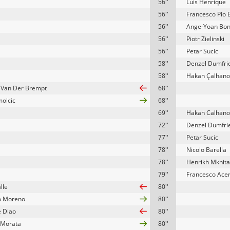
56''
Luis Henrique
56''
Francesco Pio 
56''
Ange-Yoan Bo
56''
Piotr Zielinski
56''
Petar Sucic
58''
Denzel Dumfri
58''
Hakan Çalhano
 Van Der Brempt
68''
molcic
68''
69''
Hakan Calhano
72''
Denzel Dumfri
77''
Petar Sucic
78''
Nicolo Barella
78''
Henrikh Mkhit
79''
Francesco Acer
lle
80''
o Moreno
80''
 Diao
80''
 Morata
80''