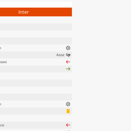
Inter
m
toni
m
rco