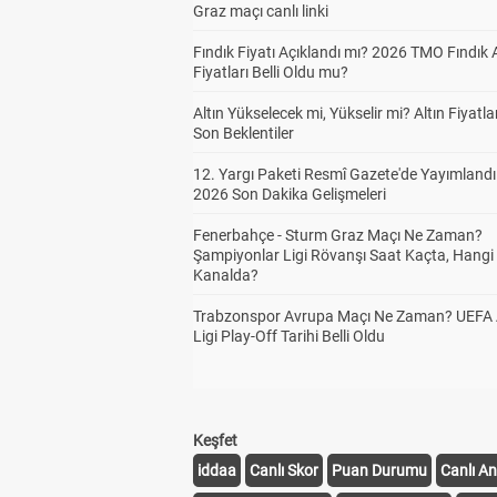
Graz maçı canlı linki
Fındık Fiyatı Açıklandı mı? 2026 TMO Fındık 
Fiyatları Belli Oldu mu?
Altın Yükselecek mi, Yükselir mi? Altın Fiyatlar
Son Beklentiler
12. Yargı Paketi Resmî Gazete'de Yayımlandı
2026 Son Dakika Gelişmeleri
Fenerbahçe - Sturm Graz Maçı Ne Zaman?
Şampiyonlar Ligi Rövanşı Saat Kaçta, Hangi
Kanalda?
Trabzonspor Avrupa Maçı Ne Zaman? UEFA
Ligi Play-Off Tarihi Belli Oldu
Keşfet
iddaa
Canlı Skor
Puan Durumu
Canlı An