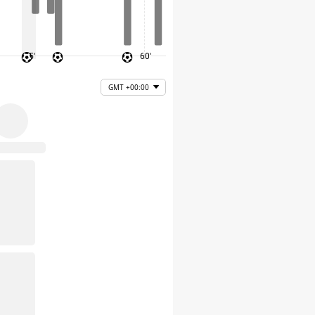
45'
60'
75'
GMT +00:00