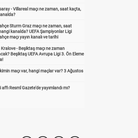
aray - Villareal maçı ne zaman, saat kaçta,
kanalda?
ahçe Sturm Graz maçı ne zaman, saat
 hangi kanalda? UEFA Şampiyonlar Ligi
hçe maçı yayın kanalı ve tarihi
 Kralove - Beşiktaş maçı ne zaman
cak? Beşiktaş UEFA Avrupa Ligi 3. Ön Eleme
a!
kimin maçı var, hangi maçlar var? 3 Ağustos
 affı Resmî Gazete'de yayımlandı mı?