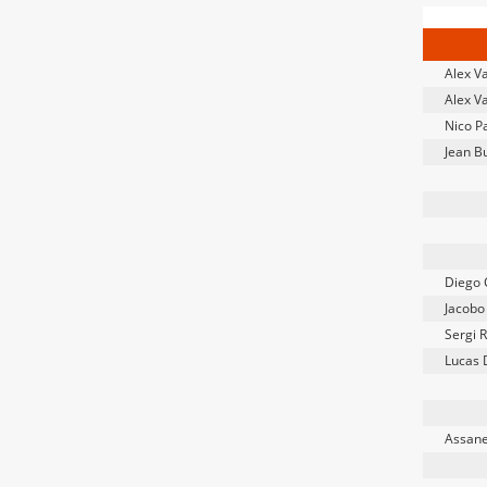
Alex Va
Alex Va
Nico P
Jean B
Diego 
Jacob
Sergi 
Lucas 
Assane