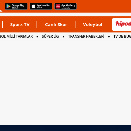
Sporx TV
Canlı Skor
Voleybol
OL MİLLİ TAKIMLAR
SÜPER LİG
TRANSFER HABERLERİ
TV'DE BU