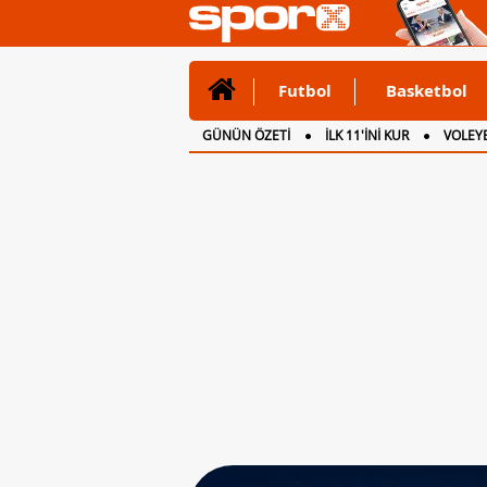
Futbol
Basketbol
GÜNÜN ÖZETİ
İLK 11'İNİ KUR
VOLEYB
CANLI ANLATIM
İNGİLTERE