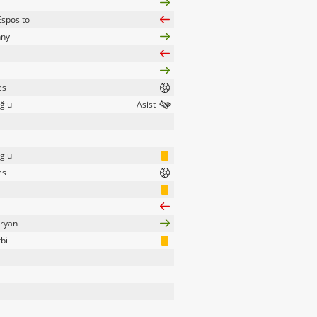
Esposito
nny
es
ğlu
glu
es
aryan
bi