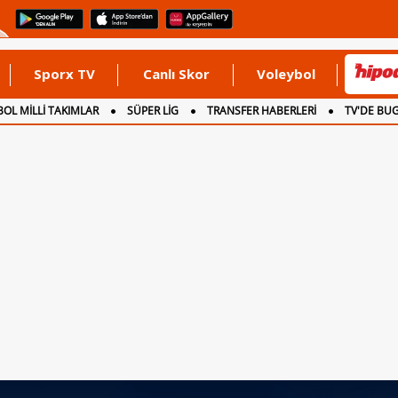
Sporx TV
Canlı Skor
Voleybol
OL MİLLİ TAKIMLAR
SÜPER LİG
TRANSFER HABERLERİ
TV'DE BU