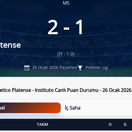
MS
2 - 1
atense
(İY : 1-0)
26 Ocak 2026 Pazartesi
Premier Lig
letico Platense - Instituto Canlı Puan Durumu - 26 Ocak 2026
el
İç Saha
TAKIM
O
G