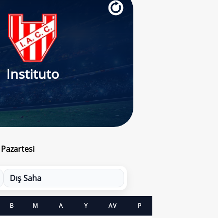
Instituto
 Pazartesi
Dış Saha
B
M
A
Y
AV
P