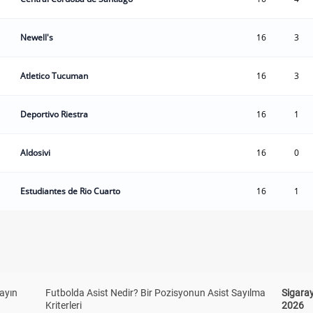
Newell's
16
3
Atletico Tucuman
16
3
Deportivo Riestra
16
1
Aldosivi
16
0
Estudiantes de Rio Cuarto
16
1
yayın
Futbolda Asist Nedir? Bir Pozisyonun Asist Sayılma
Sigaray
Kriterleri
2026