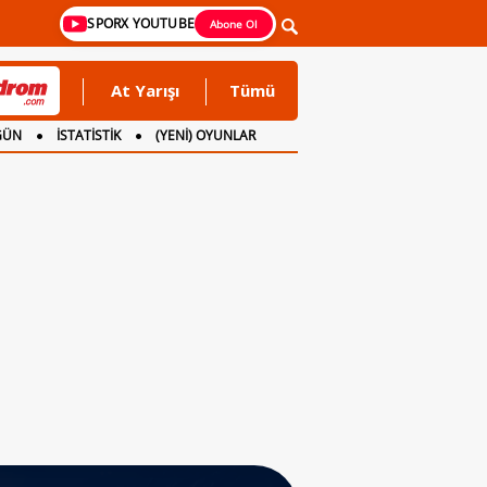
SPORX YOUTUBE
Abone Ol
At Yarışı
Tümü
GÜN
İSTATİSTİK
(YENİ) OYUNLAR