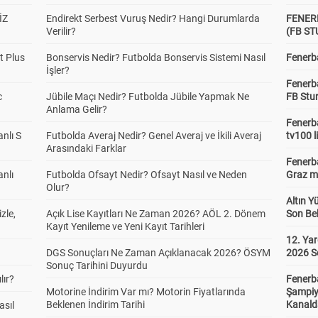
İZ
Endirekt Serbest Vuruş Nedir? Hangi Durumlarda
FENER
Verilir?
(FB S
t Plus
Bonservis Nedir? Futbolda Bonservis Sistemi Nasıl
Fenerba
İşler?
Fenerb
c
Jübile Maçı Nedir? Futbolda Jübile Yapmak Ne
FB Stu
Anlama Gelir?
Fenerba
anlı S
Futbolda Averaj Nedir? Genel Averaj ve İkili Averaj
tv100 l
Arasındaki Farklar
Fenerba
anlı
Futbolda Ofsayt Nedir? Ofsayt Nasıl ve Neden
Graz ma
Olur?
Altın Y
zle,
Açık Lise Kayıtları Ne Zaman 2026? AÖL 2. Dönem
Son Bek
Kayıt Yenileme ve Yeni Kayıt Tarihleri
12. Yar
DGS Sonuçları Ne Zaman Açıklanacak 2026? ÖSYM
2026 S
Sonuç Tarihini Duyurdu
lır?
Fenerb
Motorine İndirim Var mı? Motorin Fiyatlarında
Şampiy
Beklenen İndirim Tarihi
Kanald
asıl