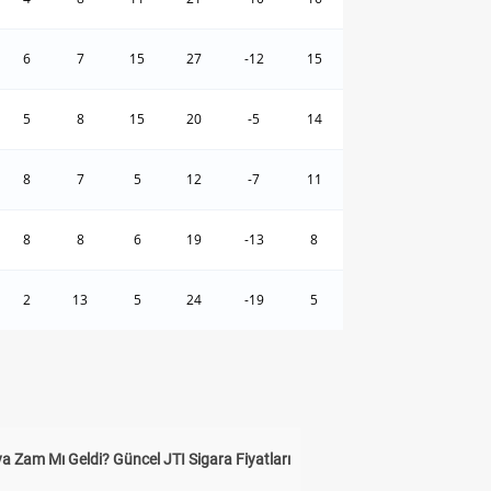
6
7
15
27
-12
15
5
8
15
20
-5
14
8
7
5
12
-7
11
8
8
6
19
-13
8
2
13
5
24
-19
5
a Zam Mı Geldi? Güncel JTI Sigara Fiyatları