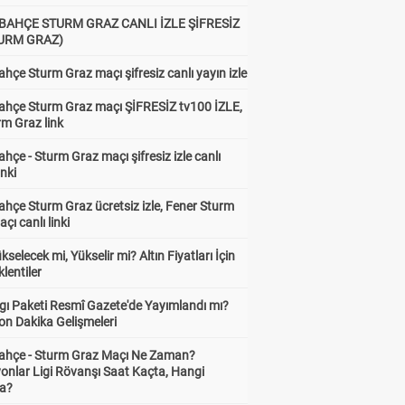
BAHÇE STURM GRAZ CANLI İZLE ŞİFRESİZ
TURM GRAZ)
hçe Sturm Graz maçı şifresiz canlı yayın izle
ahçe Sturm Graz maçı ŞİFRESİZ tv100 İZLE,
rm Graz link
hçe - Sturm Graz maçı şifresiz izle canlı
inki
hçe Sturm Graz ücretsiz izle, Fener Sturm
çı canlı linki
ükselecek mi, Yükselir mi? Altın Fiyatları İçin
lentiler
gı Paketi Resmî Gazete'de Yayımlandı mı?
on Dakika Gelişmeleri
ahçe - Sturm Graz Maçı Ne Zaman?
onlar Ligi Rövanşı Saat Kaçta, Hangi
a?