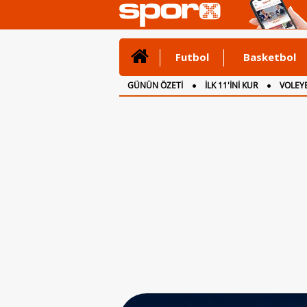
Futbol
Basketbol
GÜNÜN ÖZETİ
İLK 11'İNİ KUR
VOLEYB
CANLI ANLATIM
İNGİLTERE