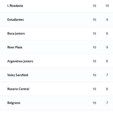
I. Rivadavia
16
10
Estudiantes
16
9
Boca Juniors
16
8
River Plate
16
9
Argentinos Juniors
16
8
Velez Sarsfield
16
7
Rosario Central
16
8
Belgrano
16
7