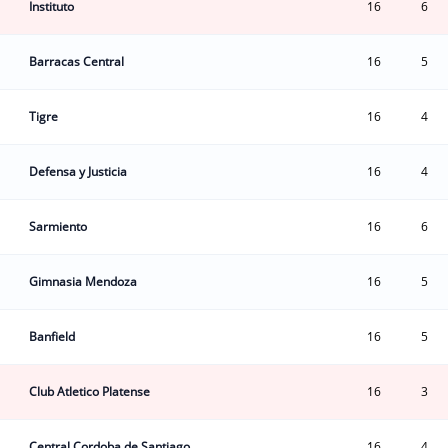
Instituto
16
6
Barracas Central
16
5
Tigre
16
4
Defensa y Justicia
16
4
Sarmiento
16
6
Gimnasia Mendoza
16
5
Banfield
16
5
Club Atletico Platense
16
3
Central Cordoba de Santiago
16
4