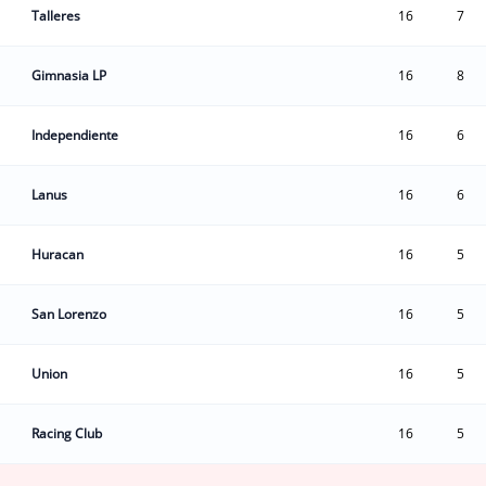
Talleres
16
7
Gimnasia LP
16
8
Independiente
16
6
Lanus
16
6
Huracan
16
5
San Lorenzo
16
5
Union
16
5
Racing Club
16
5