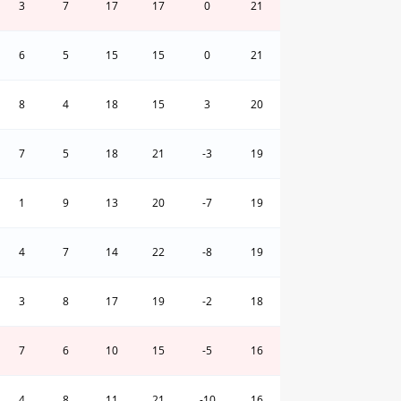
3
7
17
17
0
21
6
5
15
15
0
21
8
4
18
15
3
20
7
5
18
21
-3
19
1
9
13
20
-7
19
4
7
14
22
-8
19
3
8
17
19
-2
18
7
6
10
15
-5
16
4
8
11
21
-10
16