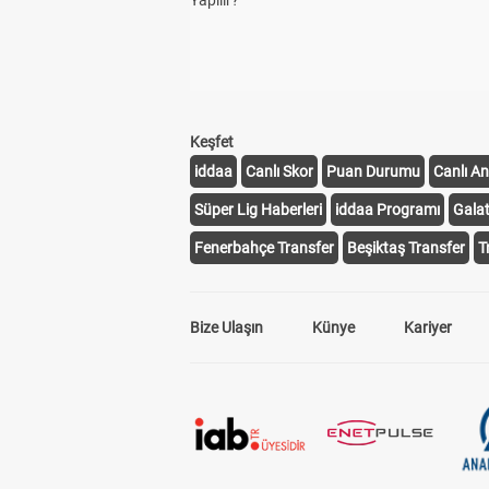
Yapılır?
Keşfet
iddaa
Canlı Skor
Puan Durumu
Canlı An
Süper Lig Haberleri
iddaa Programı
Gala
Fenerbahçe Transfer
Beşiktaş Transfer
T
Bize Ulaşın
Künye
Kariyer