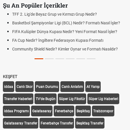
Şu An Popüler İçerikler
TFF 2. Lig'de Beyaz Grup ve Kırmızı Grup Nedir?
Basketbol Şampiyonlar Ligi (BCL) Nedir? Formatı Nasıl İşler?
FIFA Kulüpler Dünya Kupası Nedir? Yeni Format Nasıl İşler?
FA Cup Nedir? İngiltere Federasyon Kupası Formatı
Community Shield Nedir? Kimler Oynar ve Formatı Nasıldır?
KEŞFET
iddaa
Canlı Skor
Puan Durumu
Canlı Anlatım
At Yarışı
Transfer Haberleri
TV'de Bugün
Süper Lig Fikstür
Süper Lig Haberleri
iddaa Programı
Galatasaray
Fenerbahçe
Beşiktaş
Trabzonspor