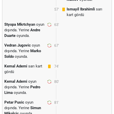
Ismayil Ibrahimli
sarı
57'
kart gördü
Styopa Mkrtchyan
oyun
63'
dışında. Yerine
Andre
Duarte
oyunda.
Vedran Jugovic
oyun
67'
dışında. Yerine
Marko
Soldo
oyunda.
Kemal Ademi
sarı kart
74'
gördü
Kemal Ademi
oyun
80'
dışında. Yerine
Pedro
Lima
oyunda.
Petar Pusic
oyun
81'
dışında. Yerine
Simun
Mikolcic
oyunda.