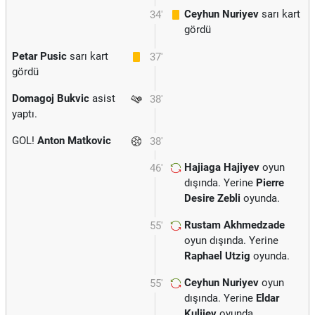
Ceyhun Nuriyev
sarı kart
34'
gördü
Petar Pusic
sarı kart
37'
gördü
Domagoj Bukvic
asist
38'
yaptı.
GOL!
Anton Matkovic
38'
Hajiaga Hajiyev
oyun
46'
dışında. Yerine
Pierre
Desire Zebli
oyunda.
Rustam Akhmedzade
55'
oyun dışında. Yerine
Raphael Utzig
oyunda.
Ceyhun Nuriyev
oyun
55'
dışında. Yerine
Eldar
Kuliiev
oyunda.