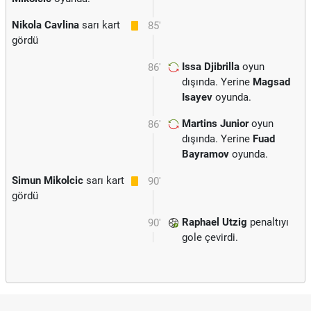
Nikola Cavlina
sarı kart
85'
gördü
Issa Djibrilla
oyun
86'
dışında. Yerine
Magsad
Isayev
oyunda.
Martins Junior
oyun
86'
dışında. Yerine
Fuad
Bayramov
oyunda.
Simun Mikolcic
sarı kart
90'
gördü
Raphael Utzig
penaltıyı
90'
gole çevirdi.