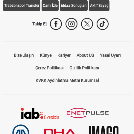
Galatasaray Transfer
Fenerbahçe Transfer
Beşiktaş Transfer
Trabzonspor Transfer
Canlı İzle
iddaa Sonuçları
Aktif Sayaç
Takip Et
Bize Ulaşın
Künye
Kariyer
About US
Yasal Uyarı
Çerez Politikası
Gizlilik Politikası
KVKK Aydınlatma Metni Kurumsal