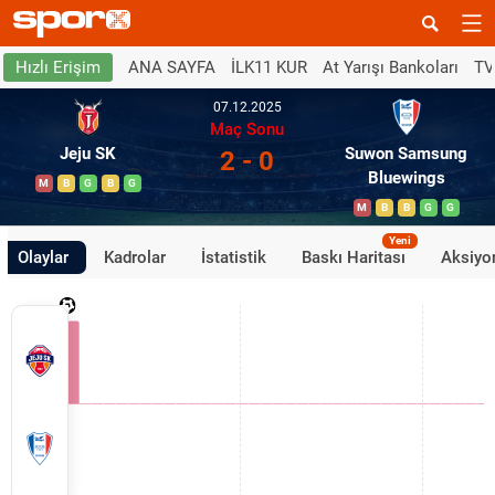
ANA SAYFA
İLK11 KUR
At Yarışı Bankoları
TV
Hızlı Erişim
07.12.2025
Maç Sonu
Jeju SK
Suwon Samsung
2 - 0
Bluewings
M
B
G
B
G
M
B
B
G
G
Yeni
Olaylar
Kadrolar
İstatistik
Baskı Haritası
Aksiyon