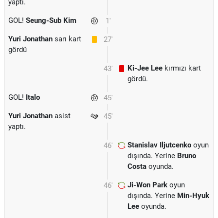
yaptı.
GOL!
Seung-Sub Kim
1'
Yuri Jonathan
sarı kart
27'
gördü
Ki-Jee Lee
kırmızı kart
43'
gördü.
GOL!
Italo
45'
Yuri Jonathan
asist
45'
yaptı.
Stanislav Iljutcenko
oyun
46'
dışında. Yerine
Bruno
Costa
oyunda.
Ji-Won Park
oyun
46'
dışında. Yerine
Min-Hyuk
Lee
oyunda.