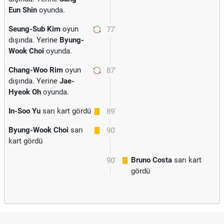
Eun Shin
oyunda.
Seung-Sub Kim
oyun
77'
dışında. Yerine
Byung-
Wook Choi
oyunda.
Chang-Woo Rim
oyun
87'
dışında. Yerine
Jae-
Hyeok Oh
oyunda.
In-Soo Yu
sarı kart gördü
89'
Byung-Wook Choi
sarı
90'
kart gördü
Bruno Costa
sarı kart
90'
gördü