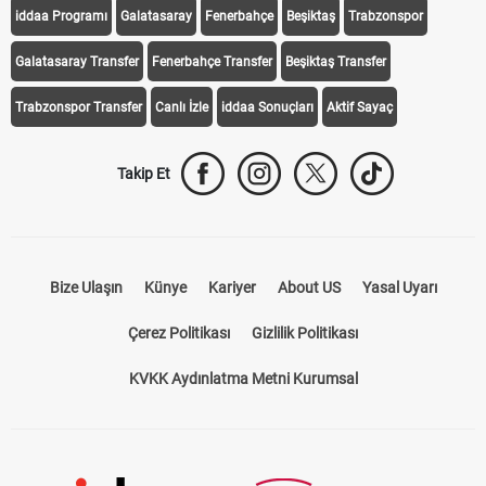
iddaa Programı
Galatasaray
Fenerbahçe
Beşiktaş
Trabzonspor
Galatasaray Transfer
Fenerbahçe Transfer
Beşiktaş Transfer
Trabzonspor Transfer
Canlı İzle
iddaa Sonuçları
Aktif Sayaç
Takip Et
Bize Ulaşın
Künye
Kariyer
About US
Yasal Uyarı
Çerez Politikası
Gizlilik Politikası
KVKK Aydınlatma Metni Kurumsal