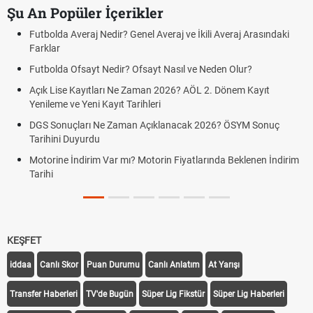
Şu An Popüler İçerikler
Futbolda Averaj Nedir? Genel Averaj ve İkili Averaj Arasındaki
Farklar
Futbolda Ofsayt Nedir? Ofsayt Nasıl ve Neden Olur?
Açık Lise Kayıtları Ne Zaman 2026? AÖL 2. Dönem Kayıt
Yenileme ve Yeni Kayıt Tarihleri
DGS Sonuçları Ne Zaman Açıklanacak 2026? ÖSYM Sonuç
Tarihini Duyurdu
Motorine İndirim Var mı? Motorin Fiyatlarında Beklenen İndirim
Tarihi
KEŞFET
iddaa
Canlı Skor
Puan Durumu
Canlı Anlatım
At Yarışı
Transfer Haberleri
TV'de Bugün
Süper Lig Fikstür
Süper Lig Haberleri