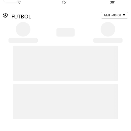
0'
15'
30'
FUTBOL
GMT +00:00