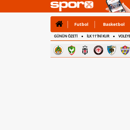
Futbol
Basketbol
GÜNÜN ÖZETİ
İLK 11'İNİ KUR
VOLEYB
CANLI ANLATIM
İNGİLTERE