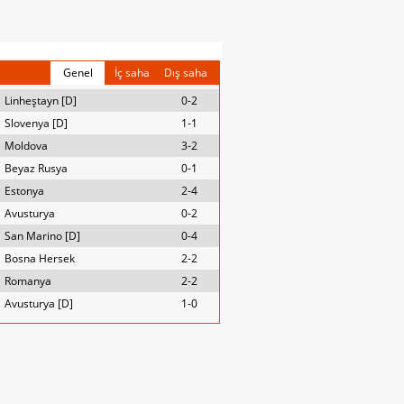
Genel
İç saha
Dış saha
Linheştayn [D]
0-2
Slovenya [D]
1-1
Moldova
3-2
Beyaz Rusya
0-1
Estonya
2-4
Avusturya
0-2
San Marino [D]
0-4
Bosna Hersek
2-2
Romanya
2-2
Avusturya [D]
1-0