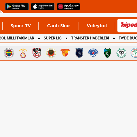
Sporx TV
Canlı Skor
Voleybol
OL MİLLİ TAKIMLAR
SÜPER LİG
TRANSFER HABERLERİ
TV'DE BU