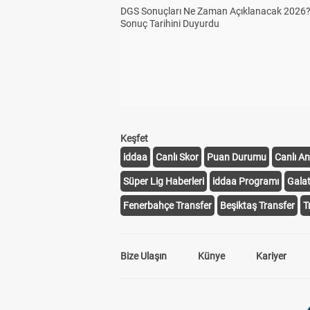
DGS Sonuçları Ne Zaman Açıklanacak 2026
Sonuç Tarihini Duyurdu
Keşfet
iddaa
Canlı Skor
Puan Durumu
Canlı An
Süper Lig Haberleri
iddaa Programı
Gala
Fenerbahçe Transfer
Beşiktaş Transfer
T
Bize Ulaşın
Künye
Kariyer