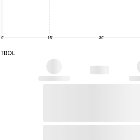
0'
15'
30'
UTBOL