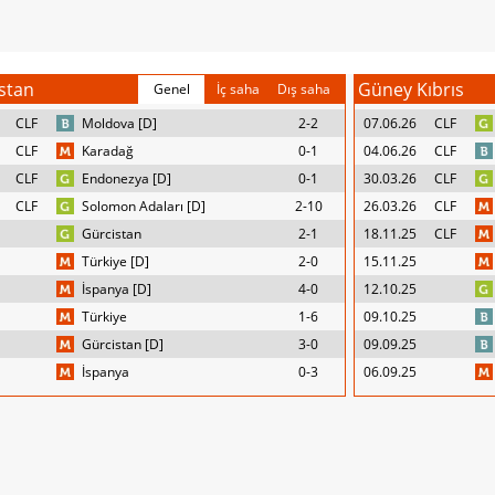
stan
Güney Kıbrıs
Genel
İç saha
Dış saha
CLF
Moldova [D]
2-2
07.06.26
CLF
CLF
Karadağ
0-1
04.06.26
CLF
CLF
Endonezya [D]
0-1
30.03.26
CLF
CLF
Solomon Adaları [D]
2-10
26.03.26
CLF
Gürcistan
2-1
18.11.25
CLF
Türkiye [D]
2-0
15.11.25
İspanya [D]
4-0
12.10.25
Türkiye
1-6
09.10.25
Gürcistan [D]
3-0
09.09.25
İspanya
0-3
06.09.25