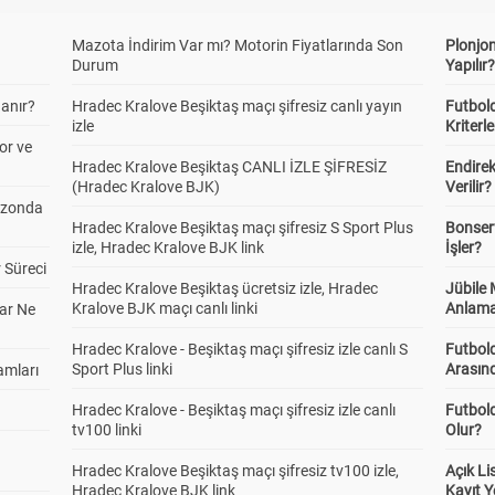
Mazota İndirim Var mı? Motorin Fiyatlarında Son
Plonjon
Durum
Yapılır
anır?
Hradec Kralove Beşiktaş maçı şifresiz canlı yayın
Futbold
izle
Kriterle
or ve
Hradec Kralove Beşiktaş CANLI İZLE ŞİFRESİZ
Endire
(Hradec Kralove BJK)
Verilir?
ezonda
Hradec Kralove Beşiktaş maçı şifresiz S Sport Plus
Bonserv
izle, Hradec Kralove BJK link
İşler?
 Süreci
Hradec Kralove Beşiktaş ücretsiz izle, Hradec
Jübile
Kralove BJK maçı canlı linki
Anlama
ar Ne
Hradec Kralove - Beşiktaş maçı şifresiz izle canlı S
Futbold
Sport Plus linki
Arasınd
amları
Hradec Kralove - Beşiktaş maçı şifresiz izle canlı
Futbol
tv100 linki
Olur?
Hradec Kralove Beşiktaş maçı şifresiz tv100 izle,
Açık L
Hradec Kralove BJK link
Kayıt Y