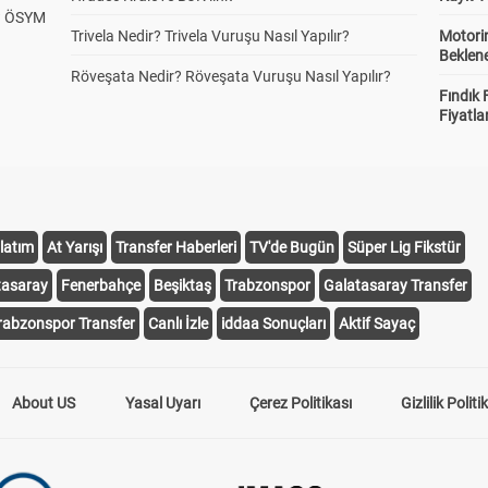
? ÖSYM
Trivela Nedir? Trivela Vuruşu Nasıl Yapılır?
Motorin
Beklene
Röveşata Nedir? Röveşata Vuruşu Nasıl Yapılır?
Fındık 
Fiyatla
latım
At Yarışı
Transfer Haberleri
TV'de Bugün
Süper Lig Fikstür
tasaray
Fenerbahçe
Beşiktaş
Trabzonspor
Galatasaray Transfer
rabzonspor Transfer
Canlı İzle
iddaa Sonuçları
Aktif Sayaç
About US
Yasal Uyarı
Çerez Politikası
Gizlilik Politi