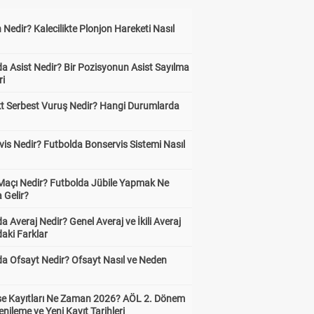
 Nedir? Kalecilikte Plonjon Hareketi Nasıl
?
a Asist Nedir? Bir Pozisyonun Asist Sayılma
ri
kt Serbest Vuruş Nedir? Hangi Durumlarda
is Nedir? Futbolda Bonservis Sistemi Nasıl
 Maçı Nedir? Futbolda Jübile Yapmak Ne
 Gelir?
a Averaj Nedir? Genel Averaj ve İkili Averaj
aki Farklar
da Ofsayt Nedir? Ofsayt Nasıl ve Neden
ise Kayıtları Ne Zaman 2026? AÖL 2. Dönem
enileme ve Yeni Kayıt Tarihleri