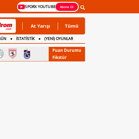
SPORX YOUTUBE
Abone Ol
At Yarışı
Tümü
GÜN
İSTATİSTİK
(YENİ) OYUNLAR
Puan Durumu
Fikstür