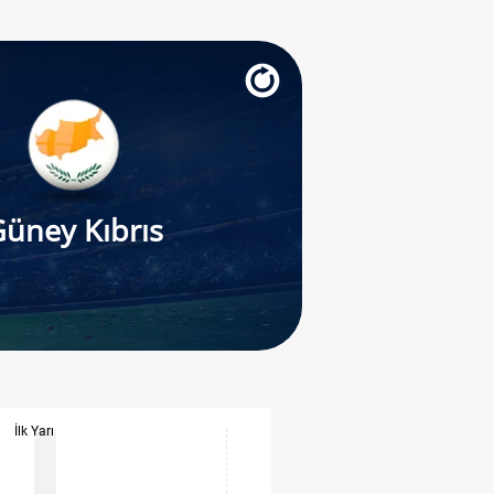
üney Kıbrıs
İlk Yarı