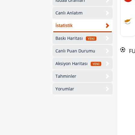
İddaa Oranları
Canlı Anlatım
İstatistik
Baskı Haritası
YENİ
F
Canlı Puan Durumu
Aksiyon Haritası
YENİ
Tahminler
Yorumlar