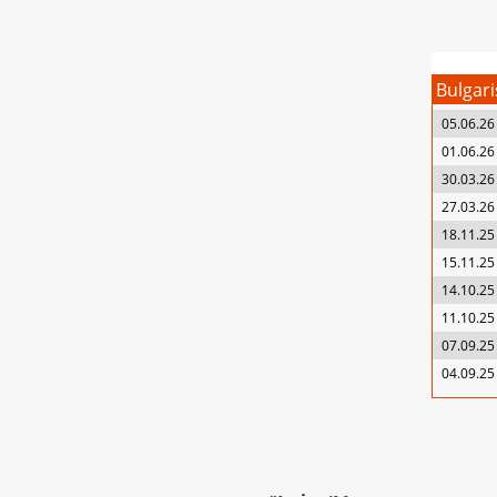
Bulgari
05.06.26
01.06.26
30.03.26
27.03.26
18.11.25
15.11.25
14.10.25
11.10.25
07.09.25
04.09.25