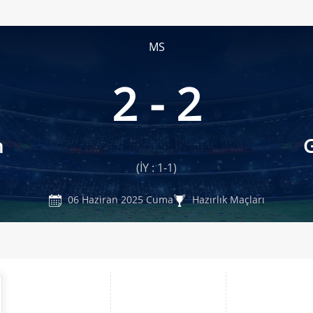
MS
2 - 2
n
G
(İY : 1-1)
06 Haziran 2025 Cuma
Hazırlık Maçları