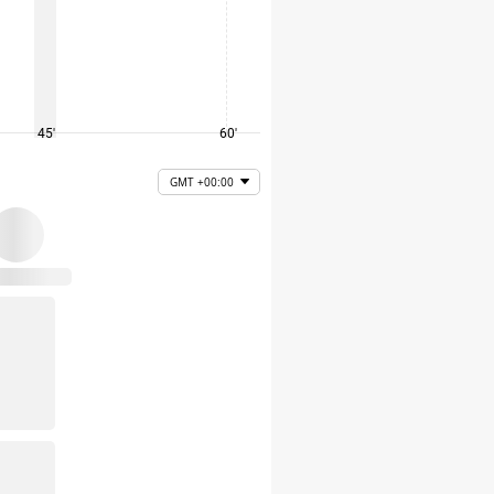
45'
60'
75'
GMT +00:00