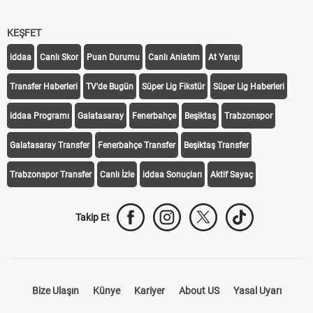
KEŞFET
iddaa
Canlı Skor
Puan Durumu
Canlı Anlatım
At Yarışı
Transfer Haberleri
TV'de Bugün
Süper Lig Fikstür
Süper Lig Haberleri
iddaa Programı
Galatasaray
Fenerbahçe
Beşiktaş
Trabzonspor
Galatasaray Transfer
Fenerbahçe Transfer
Beşiktaş Transfer
Trabzonspor Transfer
Canlı İzle
iddaa Sonuçları
Aktif Sayaç
Takip Et
Bize Ulaşın
Künye
Kariyer
About US
Yasal Uyarı