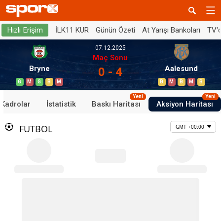
İLK11 KUR
Günün Özeti
At Yarışı Bankoları
TV'
Hızlı Erişim
07.12.2025
Maç Sonu
Bryne
Aalesund
0 - 4
G
M
G
B
M
B
M
B
M
B
Yeni
Yeni
Kadrolar
İstatistik
Baskı Haritası
Aksiyon Haritası
FUTBOL
GMT +00:00