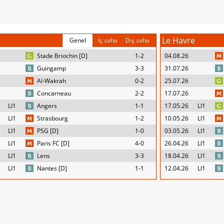
Le Havre
Genel
İç saha
Dış saha
Stade Briochin [D]
1-2
04.08.26
Guingamp
3-3
31.07.26
Al-Wakrah
0-2
25.07.26
Concarneau
2-2
17.07.26
LI1
Angers
1-1
17.05.26
LI1
LI1
Strasbourg
1-2
10.05.26
LI1
LI1
PSG [D]
1-0
03.05.26
LI1
LI1
Paris FC [D]
4-0
26.04.26
LI1
LI1
Lens
3-3
18.04.26
LI1
LI1
Nantes [D]
1-1
12.04.26
LI1