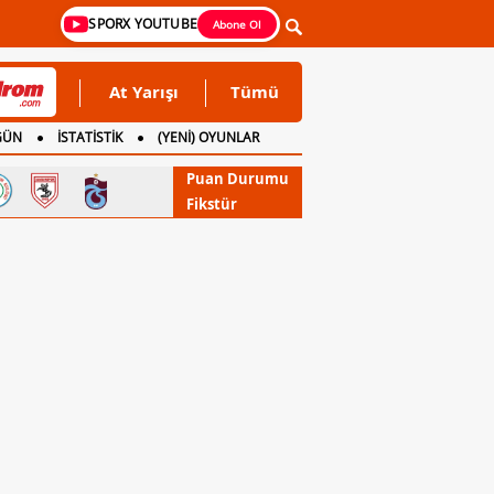
SPORX YOUTUBE
Abone Ol
At Yarışı
Tümü
GÜN
İSTATİSTİK
(YENİ) OYUNLAR
Puan Durumu
Fikstür