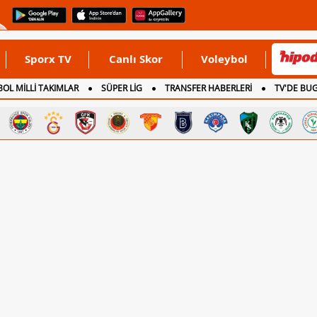
Sporx TV
Canlı Skor
Voleybol
OL MİLLİ TAKIMLAR
SÜPER LİG
TRANSFER HABERLERİ
TV'DE BU