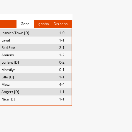
Genel
İç saha
Dış saha
Ipswich Town [D]
1-0
Laval
1-1
Red Star
2-1
Amiens
1-2
Lorient [D]
0-2
Marsilya
0-1
Lille [D]
1-1
Metz
4-4
Angers [D]
1-1
Nice [D]
1-1