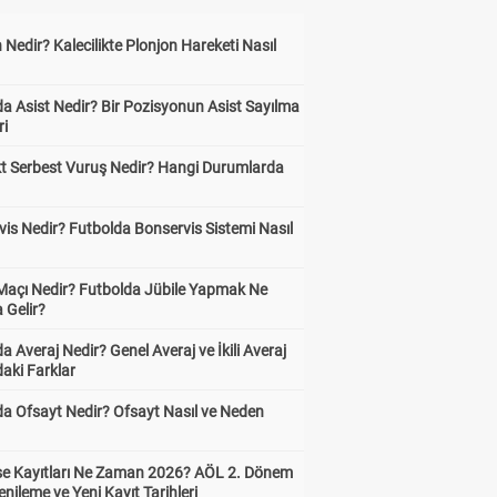
 Nedir? Kalecilikte Plonjon Hareketi Nasıl
?
a Asist Nedir? Bir Pozisyonun Asist Sayılma
ri
kt Serbest Vuruş Nedir? Hangi Durumlarda
is Nedir? Futbolda Bonservis Sistemi Nasıl
 Maçı Nedir? Futbolda Jübile Yapmak Ne
 Gelir?
a Averaj Nedir? Genel Averaj ve İkili Averaj
aki Farklar
da Ofsayt Nedir? Ofsayt Nasıl ve Neden
ise Kayıtları Ne Zaman 2026? AÖL 2. Dönem
enileme ve Yeni Kayıt Tarihleri