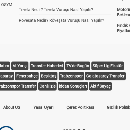
? ÖSYM
Trivela Nedir? Trivela Vuruşu Nasıl Yapılır?
Motorin
Beklene
Röveşata Nedir? Röveşata Vuruşu Nasıl Yapılır?
Fındık 
Fiyatla
latım
At Yarışı
Transfer Haberleri
TV'de Bugün
Süper Lig Fikstür
tasaray
Fenerbahçe
Beşiktaş
Trabzonspor
Galatasaray Transfer
rabzonspor Transfer
Canlı İzle
iddaa Sonuçları
Aktif Sayaç
About US
Yasal Uyarı
Çerez Politikası
Gizlilik Politi