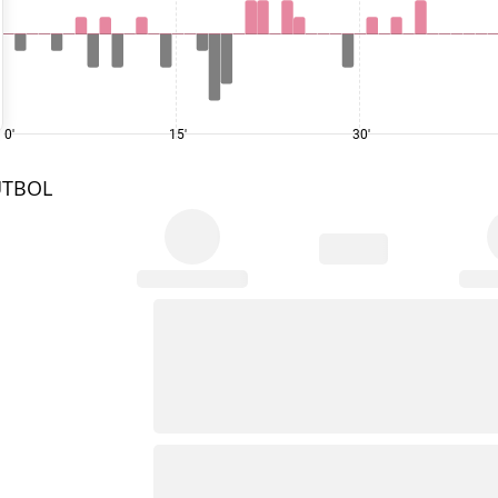
0'
15'
30'
UTBOL