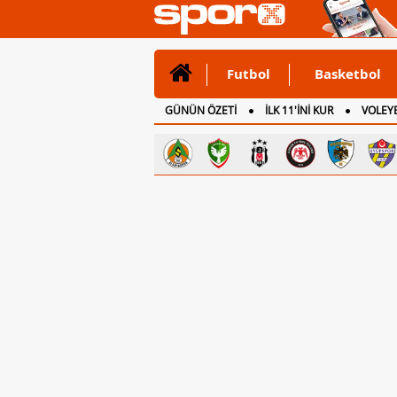
Futbol
Basketbol
GÜNÜN ÖZETİ
İLK 11'İNİ KUR
VOLEYB
CANLI ANLATIM
İNGİLTERE