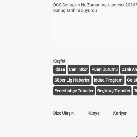
DGS Sonuçları Ne Zaman Açıklanacak 2026
Sonuç Tarihini Duyurdu
Keşfet
iddaa
Canlı Skor
Puan Durumu
Canlı An
Süper Lig Haberleri
iddaa Programı
Gala
Fenerbahçe Transfer
Beşiktaş Transfer
T
Bize Ulaşın
Künye
Kariyer