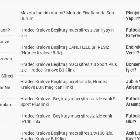
Mazota İndirim Var mı? Motorin Fiyatlarında Son
Plonjon
Durum
Yapılır
anır?
Hradec Kralove Beşiktaş maçı şifresiz canlı yayın
Futbold
izle
Kriterle
or ve
Hradec Kralove Beşiktaş CANLI İZLE ŞİFRESİZ
Endire
(Hradec Kralove BJK)
Verilir?
ezonda
Hradec Kralove Beşiktaş maçı şifresiz S Sport Plus
Bonserv
izle, Hradec Kralove BJK link
İşler?
 Süreci
Hradec Kralove Beşiktaş ücretsiz izle, Hradec
Jübile
Kralove BJK maçı canlı linki
Anlama
ar Ne
Hradec Kralove - Beşiktaş maçı şifresiz izle canlı S
Futbold
Sport Plus linki
Arasınd
amları
Hradec Kralove - Beşiktaş maçı şifresiz izle canlı
Futbol
tv100 linki
Olur?
Hradec Kralove Beşiktaş maçı şifresiz tv100 izle,
Açık L
Hradec Kralove BJK link
Kayıt Y