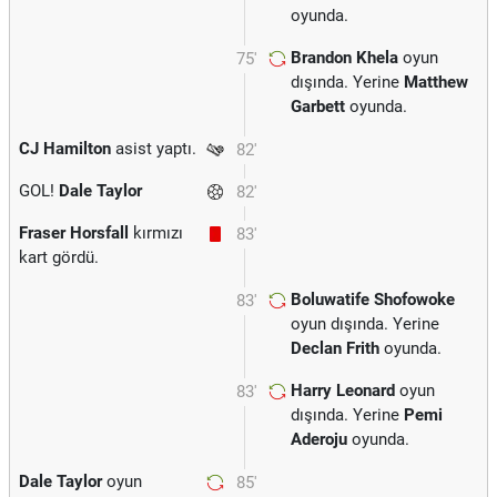
oyunda.
Brandon Khela
oyun
75'
dışında. Yerine
Matthew
Garbett
oyunda.
CJ Hamilton
asist yaptı.
82'
GOL!
Dale Taylor
82'
Fraser Horsfall
kırmızı
83'
kart gördü.
Boluwatife Shofowoke
83'
oyun dışında. Yerine
Declan Frith
oyunda.
Harry Leonard
oyun
83'
dışında. Yerine
Pemi
Aderoju
oyunda.
Dale Taylor
oyun
85'