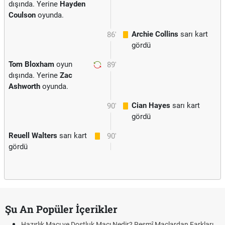
dışında. Yerine
Hayden
Coulson
oyunda.
Archie Collins
sarı kart
86'
gördü
Tom Bloxham
oyun
89'
dışında. Yerine
Zac
Ashworth
oyunda.
Cian Hayes
sarı kart
90'
gördü
Reuell Walters
sarı kart
90'
gördü
Şu An Popüler İçerikler
Hazırlık Maçı ve Dostluk Maçı Nedir? Resmî Maçlardan Farkları