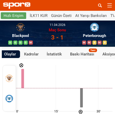
İLK11 KUR
Günün Özeti
At Yarışı Bankoları
TV
Hızlı Erişim
11.04.2026
Maç Sonu
Blackpool
Peterborough
3 - 1
G
G
G
G
M
M
M
B
M
B
Yeni
Olaylar
Kadrolar
İstatistik
Baskı Haritası
Aksiyon
0'
15'
30'