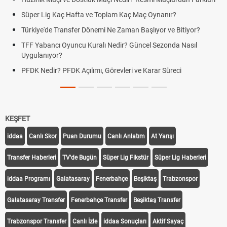
Süper Lig Kaç Hafta ve Toplam Kaç Maç Oynanır?
Türkiye'de Transfer Dönemi Ne Zaman Başlıyor ve Bitiyor?
TFF Yabancı Oyuncu Kuralı Nedir? Güncel Sezonda Nasıl
Uygulanıyor?
PFDK Nedir? PFDK Açılımı, Görevleri ve Karar Süreci
KEŞFET
iddaa
Canlı Skor
Puan Durumu
Canlı Anlatım
At Yarışı
Transfer Haberleri
TV'de Bugün
Süper Lig Fikstür
Süper Lig Haberleri
iddaa Programı
Galatasaray
Fenerbahçe
Beşiktaş
Trabzonspor
Galatasaray Transfer
Fenerbahçe Transfer
Beşiktaş Transfer