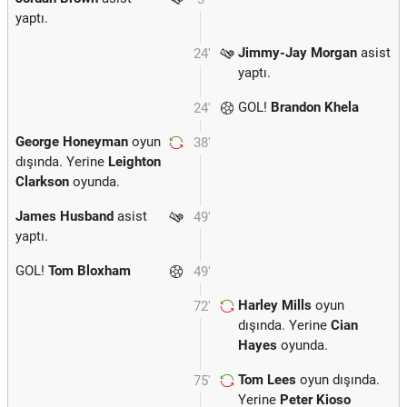
yaptı.
Jimmy-Jay Morgan
asist
24'
yaptı.
GOL!
Brandon Khela
24'
George Honeyman
oyun
38'
dışında. Yerine
Leighton
Clarkson
oyunda.
James Husband
asist
49'
yaptı.
GOL!
Tom Bloxham
49'
Harley Mills
oyun
72'
dışında. Yerine
Cian
Hayes
oyunda.
Tom Lees
oyun dışında.
75'
Yerine
Peter Kioso