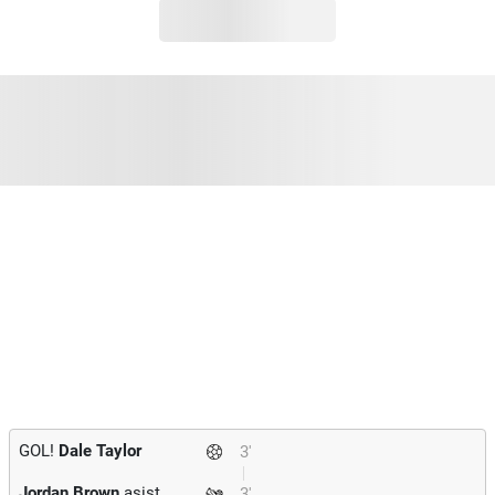
GOL!
Dale Taylor
3'
Jordan Brown
asist
3'