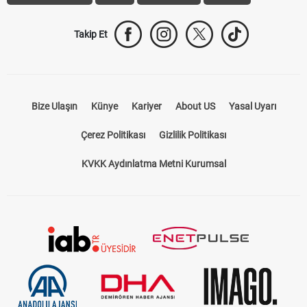
Trabzonspor Transfer
Canlı İzle
iddaa Sonuçları
Aktif Sayaç
Takip Et
Bize Ulaşın
Künye
Kariyer
About US
Yasal Uyarı
Çerez Politikası
Gizlilik Politikası
KVKK Aydınlatma Metni Kurumsal