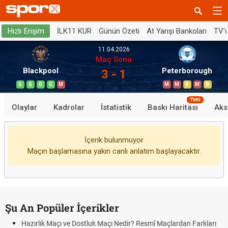
İLK11 KUR
Günün Özeti
At Yarışı Bankoları
TV'
Hızlı Erişim
11.04.2026
Maç Sonu
Blackpool
Peterborough
3 - 1
G
G
G
G
M
M
M
B
M
B
Yeni
Olaylar
Kadrolar
İstatistik
Baskı Haritası
Aks
İçerik bulunmuyor
Maçın başlamasına yakın canlı anlatım başlayacaktır.
Şu An Popüler İçerikler
Hazırlık Maçı ve Dostluk Maçı Nedir? Resmî Maçlardan Farkları