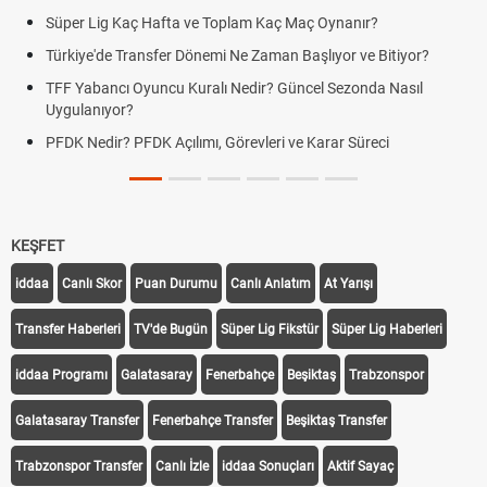
Süper Lig Kaç Hafta ve Toplam Kaç Maç Oynanır?
Türkiye'de Transfer Dönemi Ne Zaman Başlıyor ve Bitiyor?
TFF Yabancı Oyuncu Kuralı Nedir? Güncel Sezonda Nasıl
Uygulanıyor?
PFDK Nedir? PFDK Açılımı, Görevleri ve Karar Süreci
KEŞFET
iddaa
Canlı Skor
Puan Durumu
Canlı Anlatım
At Yarışı
Transfer Haberleri
TV'de Bugün
Süper Lig Fikstür
Süper Lig Haberleri
iddaa Programı
Galatasaray
Fenerbahçe
Beşiktaş
Trabzonspor
Galatasaray Transfer
Fenerbahçe Transfer
Beşiktaş Transfer
Trabzonspor Transfer
Canlı İzle
iddaa Sonuçları
Aktif Sayaç