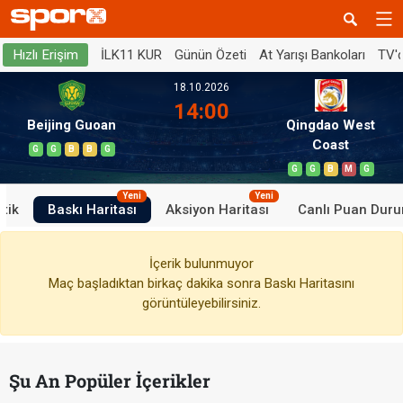
İLK11 KUR
Günün Özeti
At Yarışı Bankoları
TV'
Hızlı Erişim
18.10.2026
14:00
Beijing Guoan
Qingdao West
Coast
G
G
B
B
G
G
G
B
M
G
Yeni
Yeni
stik
Baskı Haritası
Aksiyon Haritası
Canlı Puan Dur
İçerik bulunmuyor
Maç başladıktan birkaç dakika sonra Baskı Haritasını
görüntüleyebilirsiniz.
Şu An Popüler İçerikler