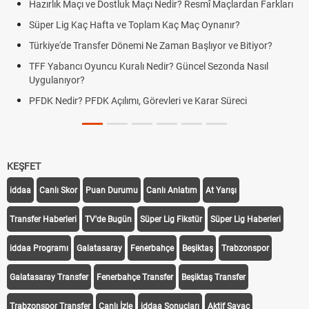
Hazırlık Maçı ve Dostluk Maçı Nedir? Resmî Maçlardan Farkları
Süper Lig Kaç Hafta ve Toplam Kaç Maç Oynanır?
Türkiye'de Transfer Dönemi Ne Zaman Başlıyor ve Bitiyor?
TFF Yabancı Oyuncu Kuralı Nedir? Güncel Sezonda Nasıl
Uygulanıyor?
PFDK Nedir? PFDK Açılımı, Görevleri ve Karar Süreci
KEŞFET
iddaa
Canlı Skor
Puan Durumu
Canlı Anlatım
At Yarışı
Transfer Haberleri
TV'de Bugün
Süper Lig Fikstür
Süper Lig Haberleri
iddaa Programı
Galatasaray
Fenerbahçe
Beşiktaş
Trabzonspor
Galatasaray Transfer
Fenerbahçe Transfer
Beşiktaş Transfer
Trabzonspor Transfer
Canlı İzle
iddaa Sonuçları
Aktif Sayaç