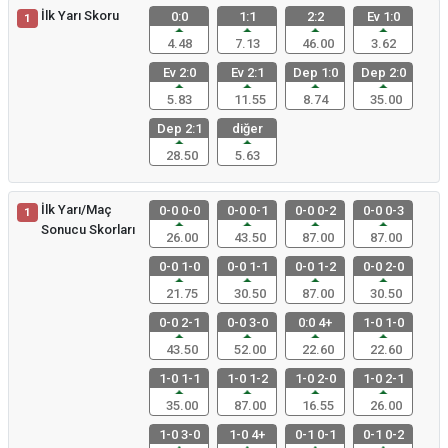
İlk Yarı Skoru
0:0
1:1
2:2
Ev 1:0
1
4.48
7.13
46.00
3.62
Ev 2:0
Ev 2:1
Dep 1:0
Dep 2:0
5.83
11.55
8.74
35.00
Dep 2:1
diğer
28.50
5.63
İlk Yarı/Maç
0-0 0-0
0-0 0-1
0-0 0-2
0-0 0-3
1
Sonucu Skorları
26.00
43.50
87.00
87.00
0-0 1-0
0-0 1-1
0-0 1-2
0-0 2-0
21.75
30.50
87.00
30.50
0-0 2-1
0-0 3-0
0:0 4+
1-0 1-0
43.50
52.00
22.60
22.60
1-0 1-1
1-0 1-2
1-0 2-0
1-0 2-1
35.00
87.00
16.55
26.00
1-0 3-0
1-0 4+
0-1 0-1
0-1 0-2