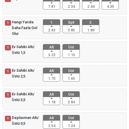
7.81
2.34
2.44
4.35
Hangi Yarıda
1.
Eşit
2.
1
Daha Fazla Gol
2.63
3.85
1.80
Olur
Ev Sahibi Altı/
Alt
Üst
1
Üstü 1,5
3.22
1.13
Ev Sahibi Altı/
Alt
Üst
1
Üstü 2,5
1.70
1.65
Ev Sahibi Altı/
Alt
Üst
1
Üstü 3,5
1.18
2.84
Deplasman Altı/
Alt
Üst
1
Üstü 0,5
2.54
1.24