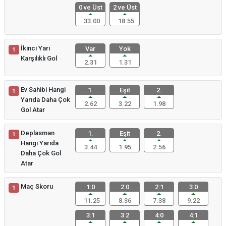
0 ve Üst
2 ve Üst
33.00
18.55
İkinci Yarı
Var
Yok
1
Karşılıklı Gol
2.31
1.31
Ev Sahibi Hangi
1.
Eşit
2.
1
Yarıda Daha Çok
2.62
3.22
1.98
Gol Atar
Deplasman
1.
Eşit
2.
1
Hangi Yarıda
3.44
1.95
2.56
Daha Çok Gol
Atar
Maç Skoru
1:0
2:0
2:1
3:0
1
11.25
8.36
7.38
9.22
3:1
3:2
4:0
4:1