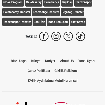
iddaa Programı
Galatasaray
Fenerbahçe
Beşiktaş
Trabzonspor
Galatasaray Transfer
Fenerbahçe Transfer
Beşiktaş Transfer
Trabzonspor Transfer
Canlı İzle
iddaa Sonuçları
Aktif Sayaç
Takip Et
Bize Ulaşın
Künye
Kariyer
About US
Yasal Uyarı
Çerez Politikası
Gizlilik Politikası
KVKK Aydınlatma Metni Kurumsal