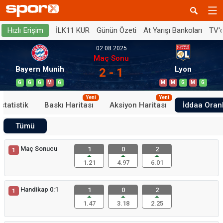
İLK11 KUR
Günün Özeti
At Yarışı Bankoları
TV'
Hızlı Erişim
02.08.2025
Maç Sonu
Bayern Munih
Lyon
2 - 1
G
G
G
M
G
M
M
G
M
G
Yeni
Yeni
İstatistik
Baskı Haritası
Aksiyon Haritası
İddaa Oranl
Tümü
Maç Sonucu
1
0
2
1
1.21
4.97
6.01
Handikap 0:1
1
0
2
1
1.47
3.18
2.25