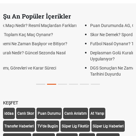
Şu An Popüler İçerikler
Puan Durumunda AG, OM ve Diğer Kısaltmalar Ne Anlama Gelir?
Skor Ne Demek? Sporda Skor ve Sonuç Kavramları
Futbol Nasıl Oynanır? Temel Futbol Kuralları
Deplasman Golü Kuralı Nedir? Hangi Organizasyonlarda
Uygulanıyor?
DGS Sonuçları Ne Zaman Açıklanacak 2026? ÖSYM Sonuç
Tarihini Duyurdu
KEŞFET
iddaa
Canlı Skor
Puan Durumu
Canlı Anlatım
At Yarışı
Transfer Haberleri
TV'de Bugün
Süper Lig Fikstür
Süper Lig Haberleri