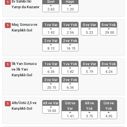
Ev Sahibi İki
Evet
Hayır
1
Yarıyı da Kazanır
2.63
1.23
Maç Sonucu ve
1 ve Var
1 ve Yok
0 ve Var
0 ve Yok
1
Karşılıklı Gol
1.92
2.56
5.22
29.00
2 ve Var
2 ve Yok
8.13
16.15
İlk Yarı Sonucu
1 ve Var
1 ve Yok
0 ve Var
0 ve Yok
1
ve İlk Yarı
6.36
1.82
5.79
4.24
Karşılıklı Gol
2 ve Var
2 ve Yok
20.15
6.36
Altı/Üstü 2,5 ve
Alt ve Var
Üst ve
Alt ve
Üst ve
1
Karşılıklı Gol
Var
Yok
Yok
10.65
1.41
3.75
4.35