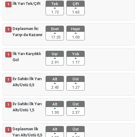
İlk Yarı Tek/Çift
Tek
Çift
1
1.72
1.63
Deplasman İki
Evet
Hayır
1
Yarıyı da Kazanır
17.25
1.00
İlk Yarı Karşılıklı
Var
Yok
1
Gol
2.91
1.17
Ev Sahibi İlk Yarı
Alt
Üst
1
Altı/Üstü 0,5
2.45
1.27
Ev Sahibi İlk Yarı
Alt
Üst
1
Altı/Üstü 1,5
1.30
2.37
Deplasman İlk
Alt
Üst
1
Yarı Altı/Üstü 0,5