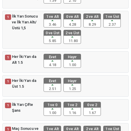
1.39
2.10
İlk Yarı Sonucu
1 ve Alt
0 ve Alt
2 ve Alt
1 ve Üst
1
ve İlk Yarı Altı/
3.46
4.28
8.29
2.37
Üstü 1,5
0 ve Üst
2 ve Üst
5.85
11.80
Her İki Yarı da
Evet
Hayır
1
Alt 1.5
4.18
1.00
Her İki Yarı da
Evet
Hayır
1
Üst 1.5
2.51
1.25
İlk Yarı Çifte
1 ve 0
1 ve 2
0 ve 2
1
Şans
1.00
1.16
1.67
Maç Sonucu ve
1 ve Alt
0 ve Alt
2 ve Alt
1 ve Üst
1