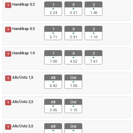
Handikap 0:2
1
0
2
1
2.24
3.31
1.45
Handikap 0:3
1
0
2
1
3.71
3.91
1.10
Handikap 1:0
1
0
2
1
1.00
4.52
7.61
Altı/Üstü 1,5
Alt
Üst
1
6.82
1.00
Altı/Üstü 2,5
Alt
Üst
1
3.05
1.15
Altı/Üstü 3,5
Alt
Üst
1