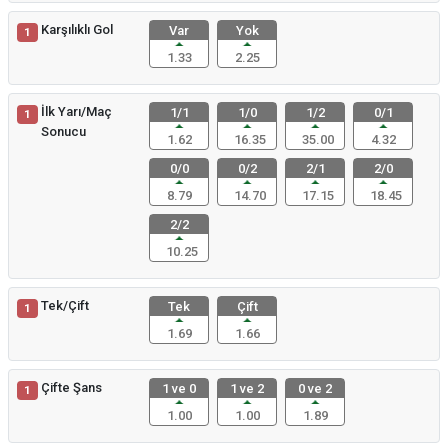
Karşılıklı Gol
Var
Yok
1
1.33
2.25
İlk Yarı/Maç
1/1
1/0
1/2
0/1
1
Sonucu
1.62
16.35
35.00
4.32
0/0
0/2
2/1
2/0
8.79
14.70
17.15
18.45
2/2
10.25
Tek/Çift
Tek
Çift
1
1.69
1.66
Çifte Şans
1 ve 0
1 ve 2
0 ve 2
1
1.00
1.00
1.89