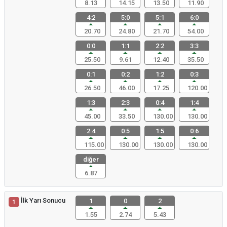
8.13
14.15
13.50
11.90
4:2
5:0
5:1
6:0
20.70
24.80
21.70
54.00
0:0
1:1
2:2
3:3
25.50
9.61
12.40
35.50
0:1
0:2
1:2
0:3
26.50
46.00
17.25
120.00
1:3
2:3
0:4
1:4
45.00
33.50
130.00
130.00
2:4
0:5
1:5
0:6
115.00
130.00
130.00
130.00
diğer
6.87
İlk Yarı Sonucu
1
0
2
1
1.55
2.74
5.43