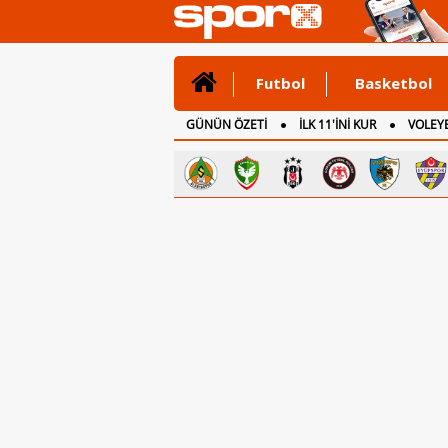
Futbol
Basketbol
GÜNÜN ÖZETİ
İLK 11'İNİ KUR
VOLEYB
CANLI ANLATIM
İNGİLTERE