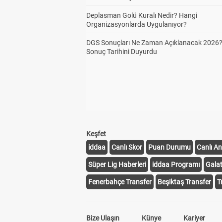
Deplasman Golü Kuralı Nedir? Hangi
Organizasyonlarda Uygulanıyor?
DGS Sonuçları Ne Zaman Açıklanacak 2026
Sonuç Tarihini Duyurdu
Keşfet
iddaa
Canlı Skor
Puan Durumu
Canlı An
Süper Lig Haberleri
iddaa Programı
Gala
Fenerbahçe Transfer
Beşiktaş Transfer
T
Bize Ulaşın
Künye
Kariyer