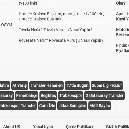
tv100 linki
Olur?
Hradec Kralove Beşiktaş maçı şifresiz tv100 izle,
Açık L
Hradec Kralove BJK link
Kayıt Y
? ÖSYM
Trivela Nedir? Trivela Vuruşu Nasıl Yapılır?
Motorin
Beklene
Röveşata Nedir? Röveşata Vuruşu Nasıl Yapılır?
Fındık 
Fiyatla
latım
At Yarışı
Transfer Haberleri
TV'de Bugün
Süper Lig Fikstür
tasaray
Fenerbahçe
Beşiktaş
Trabzonspor
Galatasaray Transfer
rabzonspor Transfer
Canlı İzle
iddaa Sonuçları
Aktif Sayaç
About US
Yasal Uyarı
Çerez Politikası
Gizlilik Politi