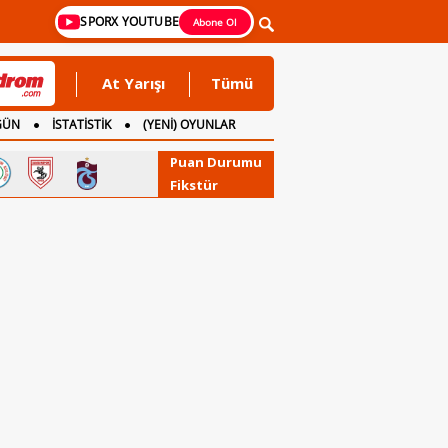
SPORX YOUTUBE
Abone Ol
At Yarışı
Tümü
GÜN
İSTATİSTİK
(YENİ) OYUNLAR
Puan Durumu
Fikstür