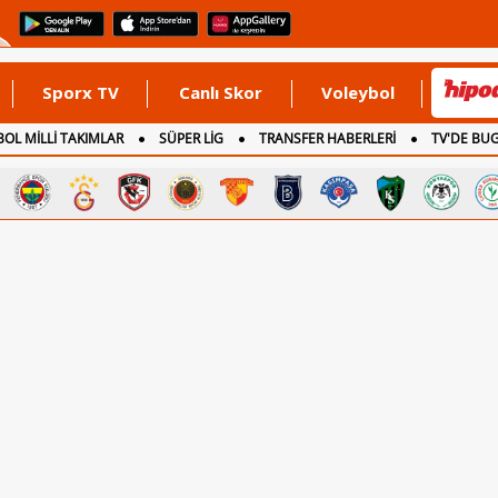
Sporx TV
Canlı Skor
Voleybol
OL MİLLİ TAKIMLAR
SÜPER LİG
TRANSFER HABERLERİ
TV'DE BU