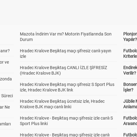
Mazota İndirim Var mı? Motorin Fiyatlarında Son
Plonjon
Durum
Yapılır
anır?
Hradec Kralove Beşiktaş maçı şifresiz canlı yayın
Futbold
izle
Kriterle
or ve
Hradec Kralove Beşiktaş CANLI İZLE ŞİFRESİZ
Endire
(Hradec Kralove BJK)
Verilir?
ezonda
Hradec Kralove Beşiktaş maçı şifresiz S Sport Plus
Bonserv
izle, Hradec Kralove BJK link
İşler?
 Süreci
Hradec Kralove Beşiktaş ücretsiz izle, Hradec
Jübile
Kralove BJK maçı canlı linki
Anlama
ar Ne
Hradec Kralove - Beşiktaş maçı şifresiz izle canlı S
Futbold
Sport Plus linki
Arasınd
amları
Hradec Kralove - Beşiktaş maçı şifresiz izle canlı
Futbol