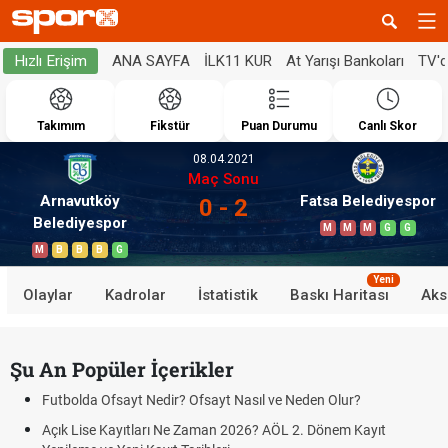
ANA SAYFA
İLK11 KUR
At Yarışı Bankoları
TV'
Hızlı Erişim
Takımım
Fikstür
Puan Durumu
Canlı Skor
08.04.2021
Maç Sonu
Arnavutköy
Fatsa Belediyespor
0 - 2
Belediyespor
M
M
M
G
G
M
B
B
B
G
Yeni
Olaylar
Kadrolar
İstatistik
Baskı Haritası
Aks
Şu An Popüler İçerikler
Futbolda Ofsayt Nedir? Ofsayt Nasıl ve Neden Olur?
Açık Lise Kayıtları Ne Zaman 2026? AÖL 2. Dönem Kayıt