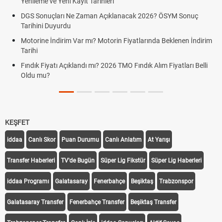
Yenileme ve Yeni Kayıt Tarihleri
DGS Sonuçları Ne Zaman Açıklanacak 2026? ÖSYM Sonuç
Tarihini Duyurdu
Motorine İndirim Var mı? Motorin Fiyatlarında Beklenen İndirim
Tarihi
Fındık Fiyatı Açıklandı mı? 2026 TMO Fındık Alım Fiyatları Belli
Oldu mu?
KEŞFET
iddaa
Canlı Skor
Puan Durumu
Canlı Anlatım
At Yarışı
Transfer Haberleri
TV'de Bugün
Süper Lig Fikstür
Süper Lig Haberleri
iddaa Programı
Galatasaray
Fenerbahçe
Beşiktaş
Trabzonspor
Galatasaray Transfer
Fenerbahçe Transfer
Beşiktaş Transfer