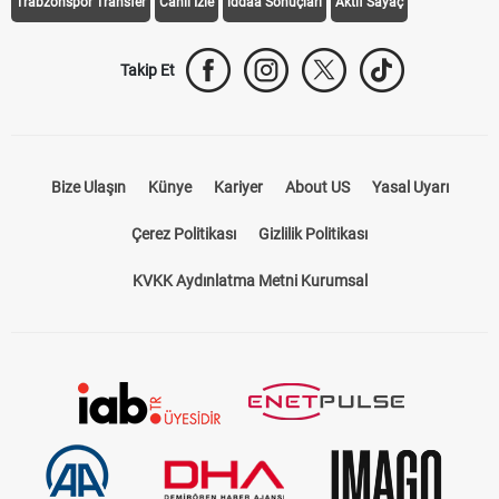
Trabzonspor Transfer
Canlı İzle
iddaa Sonuçları
Aktif Sayaç
Takip Et
Bize Ulaşın
Künye
Kariyer
About US
Yasal Uyarı
Çerez Politikası
Gizlilik Politikası
KVKK Aydınlatma Metni Kurumsal