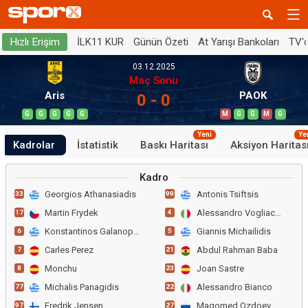
İLK11 KUR
Günün Özeti
At Yarışı Bankoları
TV'
Hızlı Erişim
03.12.2025
Maç Sonu
Aris
PAOK
0 - 0
G
G
G
G
G
M
G
G
M
G
Yeni
Ye
Kadrolar
İstatistik
Baskı Haritası
Aksiyon Haritas
Kadro
Georgios Athanasiadis
Antonis Tsiftsis
33
99
Martin Frydek
Alessandro Vogliacco
17
4
Konstantinos Galanopoulos
Giannis Michailidis
6
5
Carles Perez
Abdul Rahman Baba
7
21
Monchu
Joan Sastre
8
23
Michalis Panagidis
Alessandro Bianco
77
22
Fredrik Jensen
Magomed Ozdoev
97
27