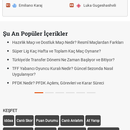
Emiliano Karaj
Luka Gugeshashvili
91
88
Şu An Popüler İçerikler
Hazırlık Maçı ve Dostluk Maçı Nedir? Resmî Maçlardan Farkları
Süper Lig Kaç Hafta ve Toplam Kaç Maç Oynanır?
Türkiye'de Transfer Dönemi Ne Zaman Başlıyor ve Bitiyor?
TFF Yabancı Oyuncu Kuralı Nedir? Güncel Sezonda Nasıl
Uygulanıyor?
PFDK Nedir? PFDK Açılımı, Görevleri ve Karar Süreci
KEŞFET
iddaa
Canlı Skor
Puan Durumu
Canlı Anlatım
At Yarışı