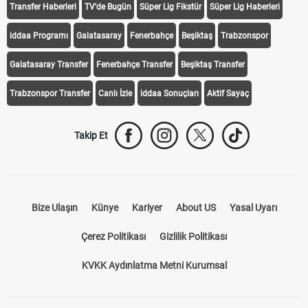
Transfer Haberleri
TV'de Bugün
Süper Lig Fikstür
Süper Lig Haberleri
iddaa Programı
Galatasaray
Fenerbahçe
Beşiktaş
Trabzonspor
Galatasaray Transfer
Fenerbahçe Transfer
Beşiktaş Transfer
Trabzonspor Transfer
Canlı İzle
iddaa Sonuçları
Aktif Sayaç
Takip Et
Bize Ulaşın
Künye
Kariyer
About US
Yasal Uyarı
Çerez Politikası
Gizlilik Politikası
KVKK Aydınlatma Metni Kurumsal