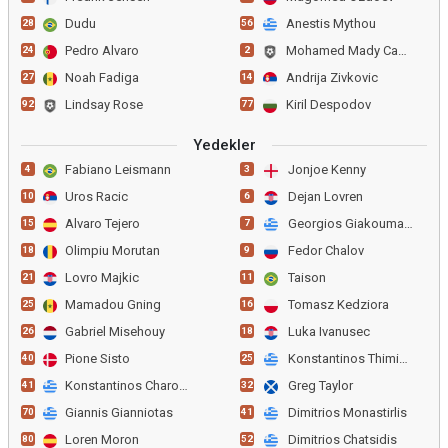
Dudu
Anestis Mythou
28
56
Pedro Alvaro
Mohamed Mady Camara
24
2
Noah Fadiga
Andrija Zivkovic
27
14
Lindsay Rose
Kiril Despodov
92
77
Yedekler
Fabiano Leismann
Jonjoe Kenny
4
3
Uros Racic
Dejan Lovren
10
6
Alvaro Tejero
Georgios Giakoumakis
15
7
Olimpiu Morutan
Fedor Chalov
18
9
Lovro Majkic
Taison
21
11
Mamadou Gning
Tomasz Kedziora
25
16
Gabriel Misehouy
Luka Ivanusec
26
18
Pione Sisto
Konstantinos Thimianis
40
25
Konstantinos Charoupas
Greg Taylor
41
32
Giannis Gianniotas
Dimitrios Monastirlis
70
41
Loren Moron
Dimitrios Chatsidis
80
52