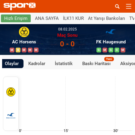
ANA SAYFA
İLK11 KUR
At Yarışı Bankoları
TV
Hızlı Erişim
08.02.2025
Maç Sonu
AC Horsens
FK Haugesund
0 - 0
M
B
M
M
M
G
M
G
G
M
Yeni
Olaylar
Kadrolar
İstatistik
Baskı Haritası
Aksiyon
0'
15'
30'