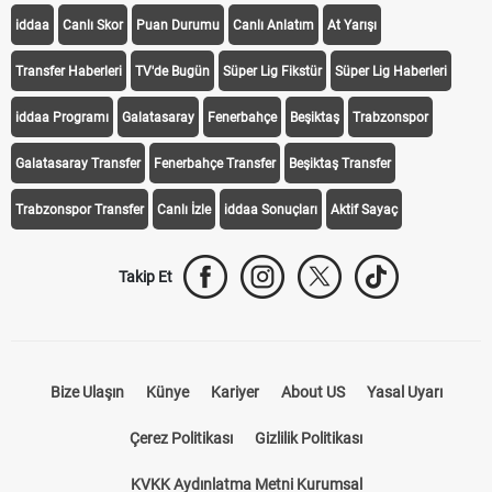
iddaa
Canlı Skor
Puan Durumu
Canlı Anlatım
At Yarışı
Transfer Haberleri
TV'de Bugün
Süper Lig Fikstür
Süper Lig Haberleri
iddaa Programı
Galatasaray
Fenerbahçe
Beşiktaş
Trabzonspor
Galatasaray Transfer
Fenerbahçe Transfer
Beşiktaş Transfer
Trabzonspor Transfer
Canlı İzle
iddaa Sonuçları
Aktif Sayaç
Takip Et
Bize Ulaşın
Künye
Kariyer
About US
Yasal Uyarı
Çerez Politikası
Gizlilik Politikası
KVKK Aydınlatma Metni Kurumsal