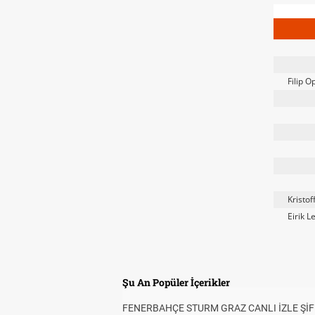
Filip O
Kristo
Eirik L
Şu An Popüler İçerikler
FENERBAHÇE STURM GRAZ CANLI İZLE ŞİF