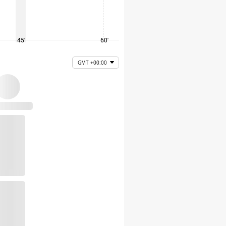
45'
60'
75'
GMT +00:00