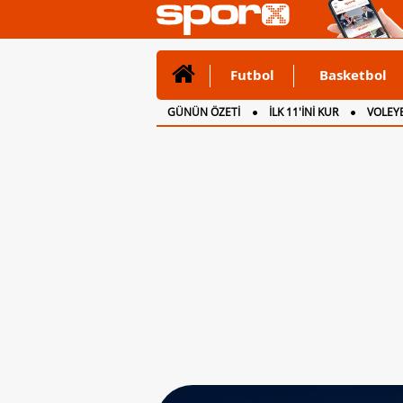
Futbol
Basketbol
GÜNÜN ÖZETİ
İLK 11'İNİ KUR
VOLEYB
CANLI ANLATIM
İNGİLTERE