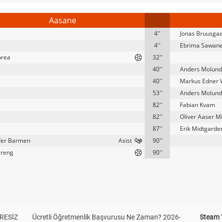
Aasane
4''
Jonas Bruusga
4''
Ebrima Sawan
prea
32''
40''
Anders Molund
40''
Markus Edner 
53''
Anders Molund
82''
Fabian Kvam
82''
Oliver Aaser M
87''
Erik Midtgarde
ffer Barmen
90''
ereng
90''
RESİZ
Ücretli Öğretmenlik Başvurusu Ne Zaman? 2026-
Steam 