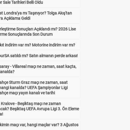
Sale Tarihleri Belli Oldu
t Londra'ya mı Taşınıyor? Tolga Akış'tan
ra Açıklama Geldi
leştirme Sonuçları Açıklandı mı? 2026 Lise
tirme Sonuçlarında Son Durum
ıt indirim var mı? Motorine indirim var mı?
urSA satıldı mı? Satın almanın perde arkası!
aray - Villareal maçı ne zaman, saat kaçta,
kanalda?
ahçe Sturm Graz maçı ne zaman, saat
 hangi kanalda? UEFA Şampiyonlar Ligi
hçe maçı yayın kanalı ve tarihi
 Kralove - Beşiktaş maçı ne zaman
cak? Beşiktaş UEFA Avrupa Ligi 3. Ön Eleme
a!
kimin maçı var, hangi maçlar var? 3 Ağustos