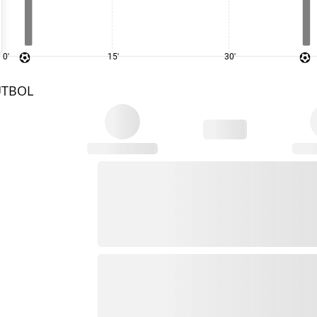
0'
15'
30'
UTBOL