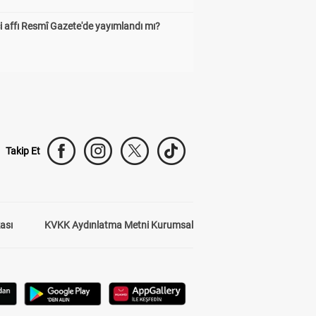
 affı Resmî Gazete'de yayımlandı mı?
Takip Et
kası
KVKK Aydınlatma Metni Kurumsal