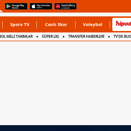
Sporx TV
Canlı Skor
Voleybol
OL MİLLİ TAKIMLAR
SÜPER LİG
TRANSFER HABERLERİ
TV'DE BU