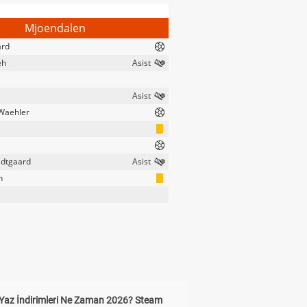
Mjoendalen
ard
eh
Waehler
idtgaard
n
Yaz İndirimleri Ne Zaman 2026? Steam