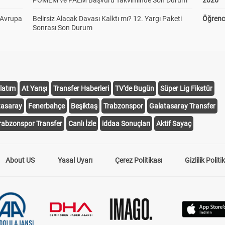
POMEM ve PAEM Başvuru Takviminde Son Durum
2026
 Avrupa
Belirsiz Alacak Davası Kalktı mı? 12. Yargı Paketi
Öğrenci
Sonrası Son Durum
latım
At Yarışı
Transfer Haberleri
TV'de Bugün
Süper Lig Fikstür
tasaray
Fenerbahçe
Beşiktaş
Trabzonspor
Galatasaray Transfer
rabzonspor Transfer
Canlı İzle
iddaa Sonuçları
Aktif Sayaç
About US
Yasal Uyarı
Çerez Politikası
Gizlilik Politi