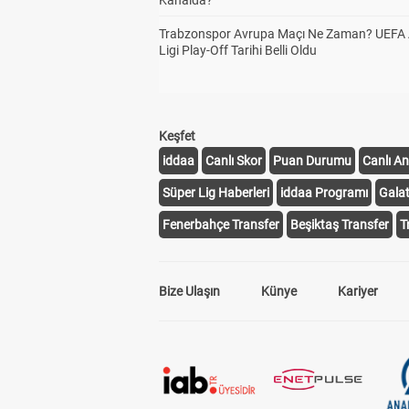
Kanalda?
Trabzonspor Avrupa Maçı Ne Zaman? UEFA
Ligi Play-Off Tarihi Belli Oldu
Keşfet
iddaa
Canlı Skor
Puan Durumu
Canlı An
Süper Lig Haberleri
iddaa Programı
Gala
Fenerbahçe Transfer
Beşiktaş Transfer
T
Bize Ulaşın
Künye
Kariyer