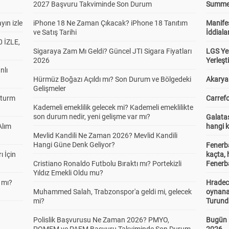
2027 Başvuru Takviminde Son Durum
Summer 
yın izle
iPhone 18 Ne Zaman Çıkacak? iPhone 18 Tanıtım
Manifes
ve Satış Tarihi
İddiala
 İZLE,
Sigaraya Zam Mı Geldi? Güncel JTI Sigara Fiyatları
LGS Yer
2026
Yerleş
nlı
Hürmüz Boğazı Açıldı mı? Son Durum ve Bölgedeki
Akaryak
Gelişmeler
Sturm
Carrefo
Kademeli emeklilik gelecek mi? Kademeli emeklilikte
son durum nedir, yeni gelişme var mı?
Galatas
Alım
hangi 
Mevlid Kandili Ne Zaman 2026? Mevlid Kandili
Hangi Güne Denk Geliyor?
Fenerb
ı İçin
kaçta,
Cristiano Ronaldo Futbolu Bıraktı mı? Portekizli
Fenerba
Yıldız Emekli Oldu mu?
 mı?
Hradec
Muhammed Salah, Trabzonspor'a geldi mi, gelecek
oynana
mi?
Turund
Polislik Başvurusu Ne Zaman 2026? PMYO,
Bugün 