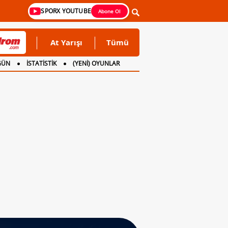
SPORX YOUTUBE
Abone Ol
At Yarışı
Tümü
GÜN
İSTATİSTİK
(YENİ) OYUNLAR