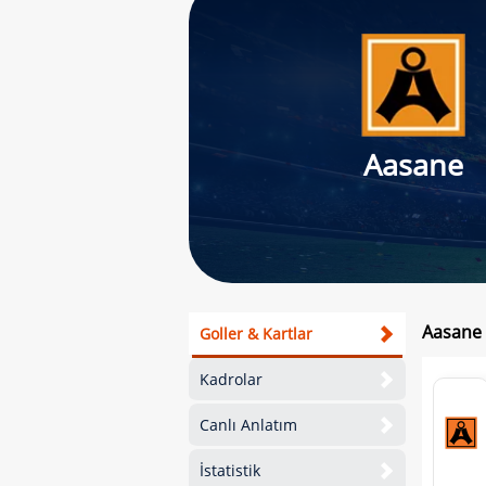
Aasane
Aasane 
Goller & Kartlar
Kadrolar
Canlı Anlatım
İstatistik