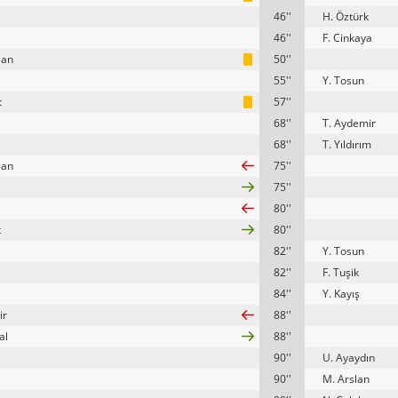
46''
H. Öztürk
46''
F. Cinkaya
şan
50''
55''
Y. Tosun
t
57''
68''
T. Aydemir
68''
T. Yıldırım
şan
75''
75''
80''
k
80''
82''
Y. Tosun
82''
F. Tuşik
84''
Y. Kayış
ir
88''
al
88''
90''
U. Ayaydın
90''
M. Arslan