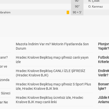
90''
N. Çolak
90''
O. Kanmaz
ıibrahim
90 + 5'
Mazota İndirim Var mı? Motorin Fiyatlarında Son
Plonjon
Durum
Yapılır
anır?
Hradec Kralove Beşiktaş maçı şifresiz canlı yayın
Futbold
izle
Kriterle
or ve
Hradec Kralove Beşiktaş CANLI İZLE ŞİFRESİZ
Endire
(Hradec Kralove BJK)
Verilir?
ezonda
Hradec Kralove Beşiktaş maçı şifresiz S Sport Plus
Bonserv
izle, Hradec Kralove BJK link
İşler?
 Süreci
Hradec Kralove Beşiktaş ücretsiz izle, Hradec
Jübile
Kralove BJK maçı canlı linki
Anlama
ar Ne