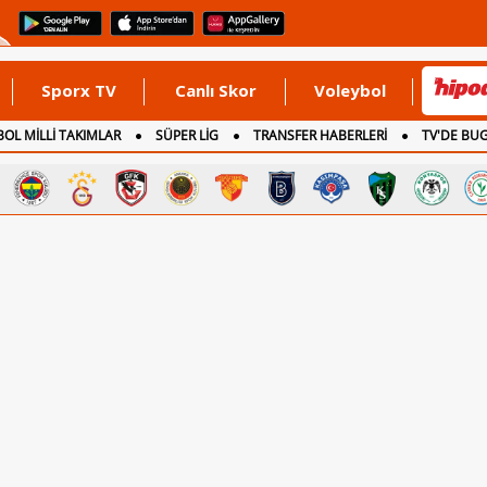
Sporx TV
Canlı Skor
Voleybol
OL MİLLİ TAKIMLAR
SÜPER LİG
TRANSFER HABERLERİ
TV'DE BU