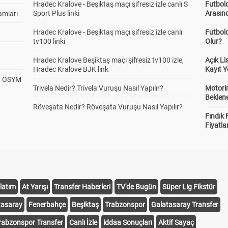
Hradec Kralove - Beşiktaş maçı şifresiz izle canlı S
Futbold
Sport Plus linki
Arasınd
amları
Hradec Kralove - Beşiktaş maçı şifresiz izle canlı
Futbol
tv100 linki
Olur?
Hradec Kralove Beşiktaş maçı şifresiz tv100 izle,
Açık L
Hradec Kralove BJK link
Kayıt Y
? ÖSYM
Trivela Nedir? Trivela Vuruşu Nasıl Yapılır?
Motorin
Beklene
Röveşata Nedir? Röveşata Vuruşu Nasıl Yapılır?
Fındık 
Fiyatla
latım
At Yarışı
Transfer Haberleri
TV'de Bugün
Süper Lig Fikstür
tasaray
Fenerbahçe
Beşiktaş
Trabzonspor
Galatasaray Transfer
rabzonspor Transfer
Canlı İzle
iddaa Sonuçları
Aktif Sayaç