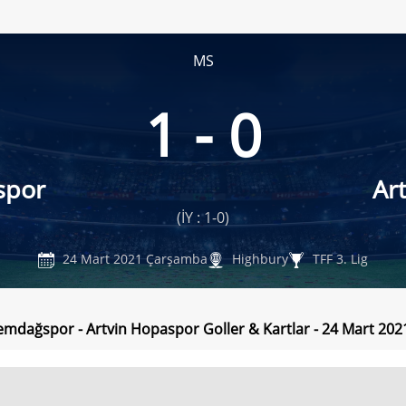
MS
1 - 0
spor
Ar
(İY : 1-0)
24 Mart 2021 Çarşamba
Highbury
TFF 3. Lig
emdağspor - Artvin Hopaspor Goller & Kartlar - 24 Mart 20