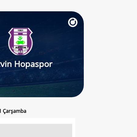
tvin Hopaspor
21 Çarşamba