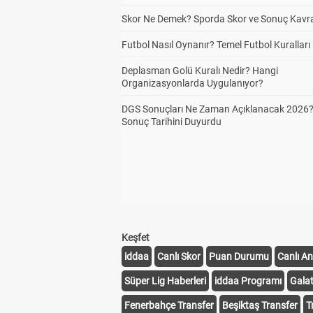
Skor Ne Demek? Sporda Skor ve Sonuç Kavr
Futbol Nasıl Oynanır? Temel Futbol Kuralları
Deplasman Golü Kuralı Nedir? Hangi
Organizasyonlarda Uygulanıyor?
DGS Sonuçları Ne Zaman Açıklanacak 2026
Sonuç Tarihini Duyurdu
Keşfet
iddaa
Canlı Skor
Puan Durumu
Canlı An
Süper Lig Haberleri
iddaa Programı
Gala
Fenerbahçe Transfer
Beşiktaş Transfer
T