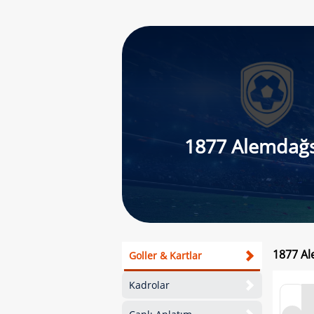
1877 Alemdağ
1877 Al
Goller & Kartlar
Kadrolar