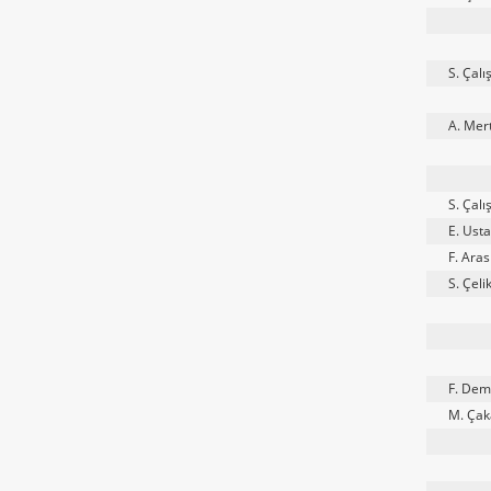
S. Çalı
A. Mer
S. Çalı
E. Usta
F. Aras
S. Çeli
F. Dem
M. Çak