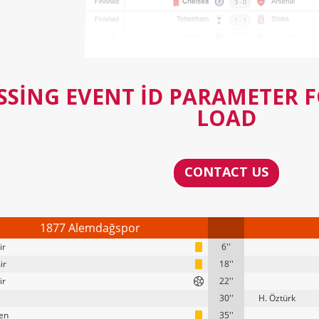
SSING EVENT ID PARAMETER 
LOAD
CONTACT US
1877 Alemdağspor
ir
6''
ir
18''
ir
22''
30''
H. Öztürk
en
35''