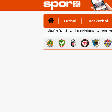
Futbol
Basketbol
GÜNÜN ÖZETİ
İLK 11'İNİ KUR
VOLEYB
CANLI ANLATIM
İNGİLTERE