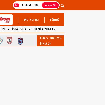
SPORX YOUTUBE
Abone Ol
At Yarışı
Tümü
GÜN
İSTATİSTİK
(YENİ) OYUNLAR
Puan Durumu
Fikstür