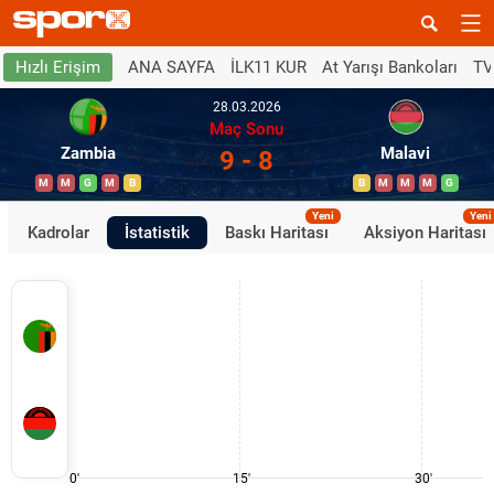
ANA SAYFA
İLK11 KUR
At Yarışı Bankoları
TV
Hızlı Erişim
28.03.2026
Maç Sonu
Zambia
Malavi
9 - 8
M
M
G
M
B
B
M
M
M
G
Yeni
Yeni
Kadrolar
İstatistik
Baskı Haritası
Aksiyon Haritası
0'
15'
30'