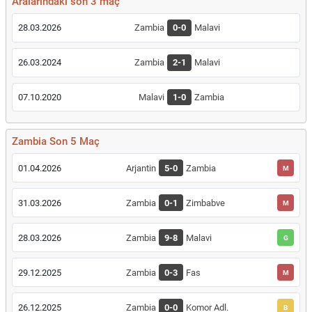
Aralarındaki son 3 maç
28.03.2026
Zambia
0-0
Malavi
26.03.2024
Zambia
2-1
Malavi
07.10.2020
Malavi
1-0
Zambia
Zambia Son 5 Maç
01.04.2026
Arjantin
5-0
Zambia
M
31.03.2026
Zambia
0-1
Zimbabve
M
28.03.2026
Zambia
9-8
Malavi
G
29.12.2025
Zambia
0-3
Fas
M
26.12.2025
Zambia
0-0
Komor Adl.
B