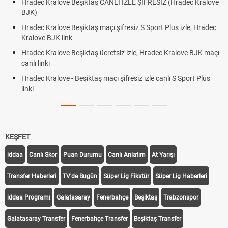
Hradec Kralove Beşiktaş CANLI İZLE ŞİFRESİZ (Hradec Kralove
BJK)
Hradec Kralove Beşiktaş maçı şifresiz S Sport Plus izle, Hradec
Kralove BJK link
Hradec Kralove Beşiktaş ücretsiz izle, Hradec Kralove BJK maçı
canlı linki
Hradec Kralove - Beşiktaş maçı şifresiz izle canlı S Sport Plus
linki
KEŞFET
iddaa
Canlı Skor
Puan Durumu
Canlı Anlatım
At Yarışı
Transfer Haberleri
TV'de Bugün
Süper Lig Fikstür
Süper Lig Haberleri
iddaa Programı
Galatasaray
Fenerbahçe
Beşiktaş
Trabzonspor
Galatasaray Transfer
Fenerbahçe Transfer
Beşiktaş Transfer