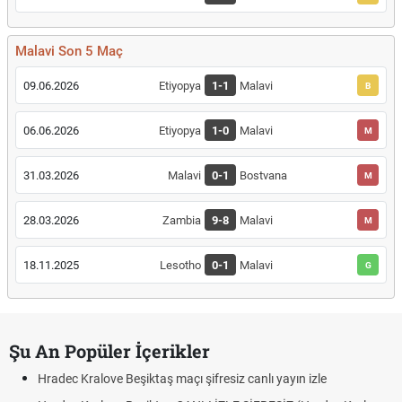
Malavi Son 5 Maç
09.06.2026
Etiyopya
1-1
Malavi
B
06.06.2026
Etiyopya
1-0
Malavi
M
31.03.2026
Malavi
0-1
Bostvana
M
28.03.2026
Zambia
9-8
Malavi
M
18.11.2025
Lesotho
0-1
Malavi
G
Şu An Popüler İçerikler
Hradec Kralove Beşiktaş maçı şifresiz canlı yayın izle