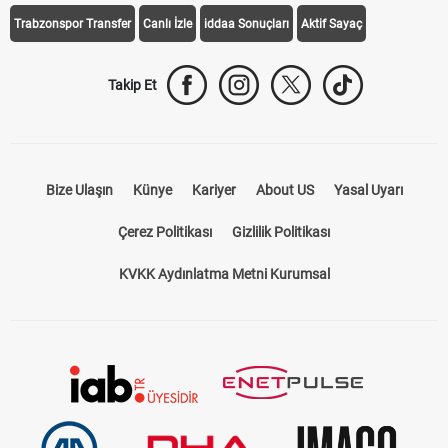
Trabzonspor Transfer
Canlı İzle
iddaa Sonuçları
Aktif Sayaç
Takip Et
Bize Ulaşın
Künye
Kariyer
About US
Yasal Uyarı
Çerez Politikası
Gizlilik Politikası
KVKK Aydınlatma Metni Kurumsal