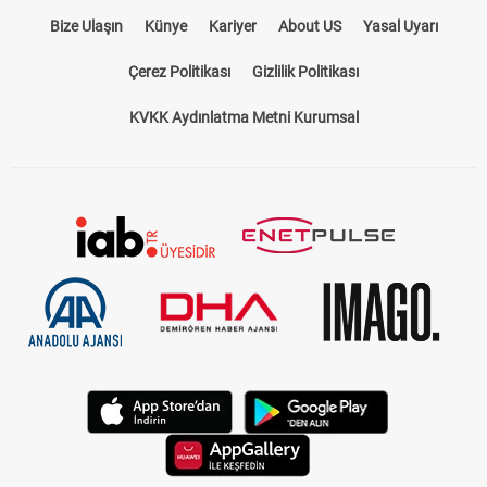
Bize Ulaşın
Künye
Kariyer
About US
Yasal Uyarı
Çerez Politikası
Gizlilik Politikası
KVKK Aydınlatma Metni Kurumsal