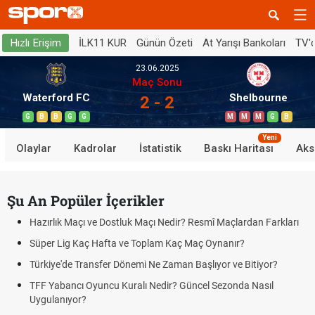
İLK11 KUR
Günün Özeti
At Yarışı Bankoları
TV'
Hızlı Erişim
23.06.2025
Maç Sonu
Waterford FC
Shelbourne
2 - 2
G
B
B
G
G
M
M
M
G
B
Yeni
Olaylar
Kadrolar
İstatistik
Baskı Haritası
Aks
Şu An Popüler İçerikler
Hazırlık Maçı ve Dostluk Maçı Nedir? Resmî Maçlardan Farkları
Süper Lig Kaç Hafta ve Toplam Kaç Maç Oynanır?
Türkiye'de Transfer Dönemi Ne Zaman Başlıyor ve Bitiyor?
TFF Yabancı Oyuncu Kuralı Nedir? Güncel Sezonda Nasıl
Uygulanıyor?