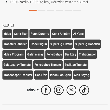
PFDK Nedir? PFDK Açılımı, Görevleri ve Karar Süreci
KEŞFET
iddaa
Canlı Skor
Puan Durumu
Canlı Anlatım
At Yarışı
Transfer Haberleri
TV'de Bugün
Süper Lig Fikstür
Süper Lig Haberleri
iddaa Programı
Galatasaray
Fenerbahçe
Beşiktaş
Trabzonspor
Galatasaray Transfer
Fenerbahçe Transfer
Beşiktaş Transfer
Trabzonspor Transfer
Canlı İzle
iddaa Sonuçları
Aktif Sayaç
Takip Et