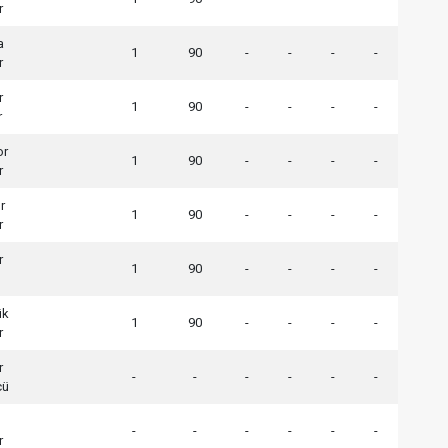
r
a
1
90
-
-
-
-
r
r
1
90
-
-
-
-
r
or
1
90
-
-
-
-
r
r
1
90
-
-
-
-
r
r
1
90
-
-
-
-
ük
1
90
-
-
-
-
r
r
-
-
-
-
-
-
cü
-
-
-
-
-
-
r