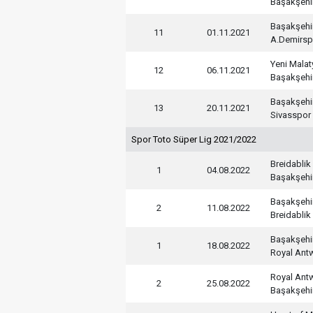
Başakşehi
Başakşehi
11
01.11.2021
A.Demirsp
Yeni Mala
12
06.11.2021
Başakşehi
Başakşehi
13
20.11.2021
Sivasspor
Spor Toto Süper Lig 2021/2022
Breidablik
1
04.08.2022
Başakşehi
Başakşehi
2
11.08.2022
Breidablik
Başakşehi
1
18.08.2022
Royal Ant
Royal Ant
2
25.08.2022
Başakşehi