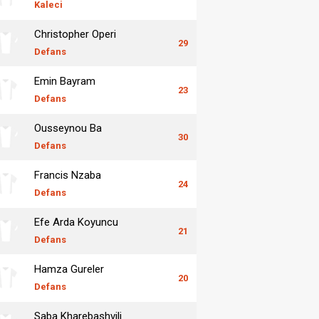
Kaleci
Christopher Operi
29
Defans
Emin Bayram
23
Defans
Ousseynou Ba
30
Defans
Francis Nzaba
24
Defans
Efe Arda Koyuncu
21
Defans
Hamza Gureler
20
Defans
Saba Kharebashvili