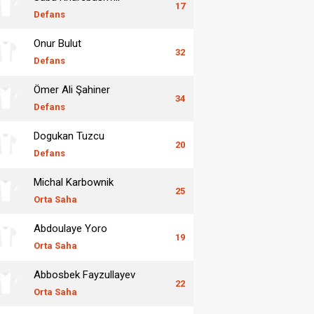
17
Defans
Onur Bulut
32
Defans
Ömer Ali Şahiner
34
Defans
Dogukan Tuzcu
20
Defans
Michal Karbownik
25
Orta Saha
Abdoulaye Yoro
19
Orta Saha
Abbosbek Fayzullayev
22
Orta Saha