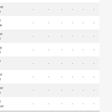
por
-
-
-
-
-
-
r
r
-
-
-
-
-
-
çe
or
-
-
-
-
-
-
r
ay
-
-
-
-
-
-
r
r
-
-
-
-
-
-
or
-
-
-
-
-
-
r
or
-
-
-
-
-
-
r
r
-
-
-
-
-
-
por