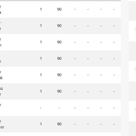
r
1
90
-
-
-
-
a
r
1
90
-
-
-
-
r
r
1
90
-
-
-
-
r
1
90
-
-
-
-
r
r
1
90
-
-
-
-
ük
cü
1
90
-
-
-
-
r
r
-
-
-
-
-
-
r
1
90
-
-
-
-
por