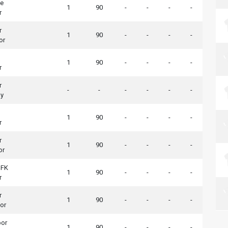
çe
1
90
-
-
-
-
r
r
1
90
-
-
-
-
or
1
90
-
-
-
-
r
r
-
-
-
-
-
-
ay
1
90
-
-
-
-
r
r
1
90
-
-
-
-
or
 FK
1
90
-
-
-
-
r
r
1
90
-
-
-
-
or
por
1
90
-
-
-
-