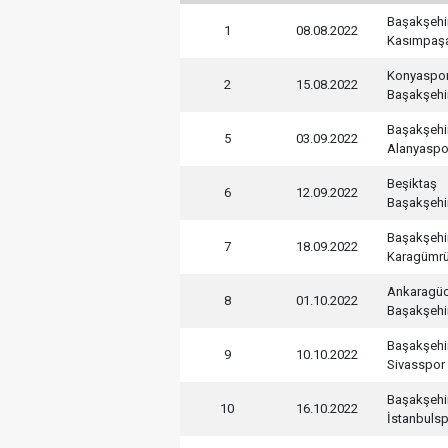
Başakşehi
1
08.08.2022
Kasımpaş
Konyaspo
2
15.08.2022
Başakşehi
Başakşehi
5
03.09.2022
Alanyaspo
Beşiktaş
6
12.09.2022
Başakşehi
Başakşehi
7
18.09.2022
Karagümr
Ankaragü
8
01.10.2022
Başakşehi
Başakşehi
9
10.10.2022
Sivasspor
Başakşehi
10
16.10.2022
İstanbuls