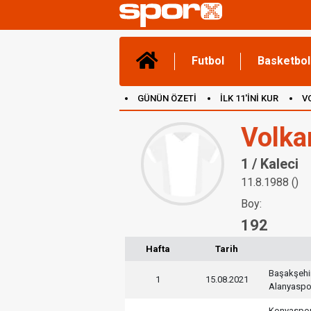
Futbol
Basketbol
GÜNÜN ÖZETİ
İLK 11'İNİ KUR
V
(YENİ) OYUNLAR
CANLI ANLATIM
Volka
1 / Kaleci
11.8.1988 ()
Boy:
192
Hafta
Tarih
Başakşehi
1
15.08.2021
Alanyaspo
Konyaspo