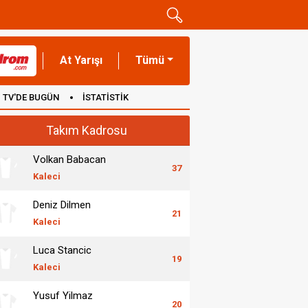
At Yarışı
Tümü
TV'DE BUGÜN
İSTATİSTİK
Takım Kadrosu
Volkan Babacan
37
Kaleci
Deniz Dilmen
21
Kaleci
Luca Stancic
19
Kaleci
Yusuf Yilmaz
20