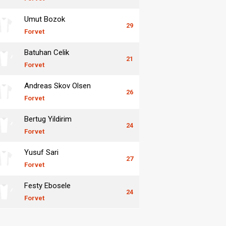
Umut Bozok
29
Forvet
Batuhan Celik
21
Forvet
Andreas Skov Olsen
26
Forvet
Bertug Yildirim
24
Forvet
Yusuf Sari
27
Forvet
Festy Ebosele
24
Forvet