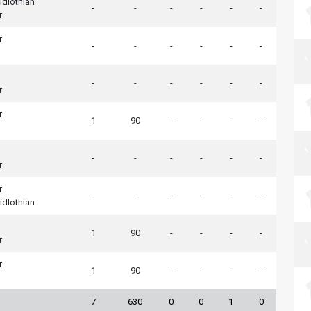
idlothian
-
-
-
-
-
-
r
r
-
-
-
-
-
-
-
-
-
-
-
-
r
r
1
90
-
-
-
-
-
-
-
-
-
-
r
r
-
-
-
-
-
-
idlothian
1
90
-
-
-
-
r
r
1
90
-
-
-
-
7
630
0
0
1
0