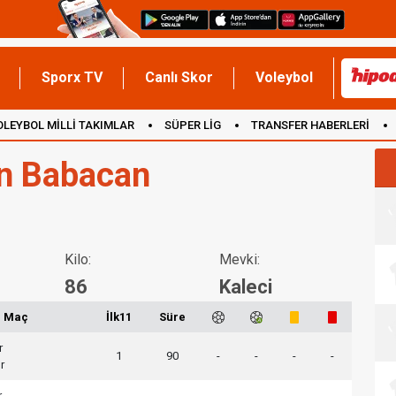
Sporx TV
Canlı Skor
Voleybol
OLEYBOL MİLLİ TAKIMLAR
SÜPER LİG
TRANSFER HABERLERİ
İNGİLTERE
n Babacan
Kilo:
Mevki:
86
Kaleci
Maç
İlk11
Süre
r
1
90
-
-
-
-
r
r