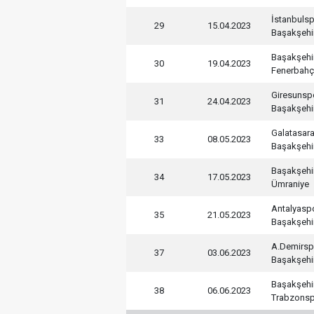
İstanbuls
29
15.04.2023
Başakşehi
Başakşehi
30
19.04.2023
Fenerbah
Giresunsp
31
24.04.2023
Başakşehi
Galatasar
33
08.05.2023
Başakşehi
Başakşehi
34
17.05.2023
Ümraniye
Antalyasp
35
21.05.2023
Başakşehi
A.Demirsp
37
03.06.2023
Başakşehi
Başakşehi
38
06.06.2023
Trabzons