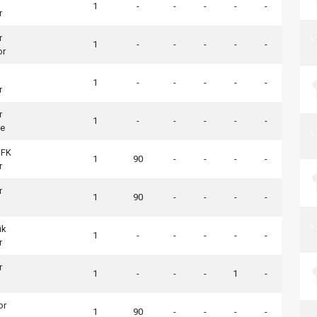
1
-
-
-
-
-
r
r
1
-
-
-
-
-
or
1
-
-
-
-
-
r
r
1
-
-
-
-
-
çe
 FK
1
90
-
-
-
-
r
r
1
90
-
-
-
-
ük
1
-
-
-
-
-
r
r
1
-
-
-
1
-
or
1
90
-
-
-
-