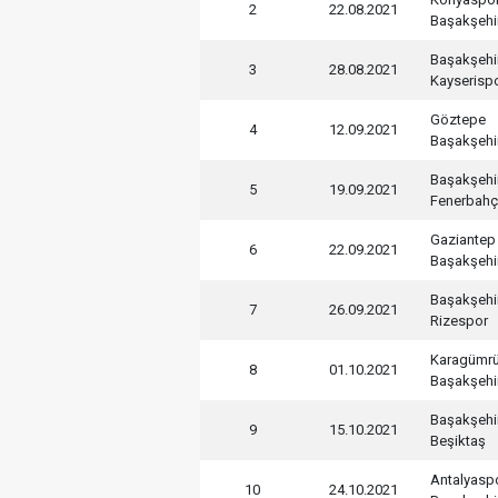
2
22.08.2021
Başakşehi
Başakşehi
3
28.08.2021
Kayserisp
Göztepe
4
12.09.2021
Başakşehi
Başakşehi
5
19.09.2021
Fenerbah
Gaziantep
6
22.09.2021
Başakşehi
Başakşehi
7
26.09.2021
Rizespor
Karagümr
8
01.10.2021
Başakşehi
Başakşehi
9
15.10.2021
Beşiktaş
Antalyasp
10
24.10.2021