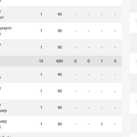
r
r
1
90
-
-
-
-
or
tyaspor
1
90
-
-
-
-
r
r
1
90
-
-
-
-
13
630
0
0
1
0
1
90
-
-
-
-
r
r
1
90
-
-
-
-
r
1
90
-
-
-
-
werp
werp
1
90
-
-
1
-
r