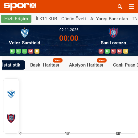
İLK11 KUR
Günün Özeti
At Yarışı Bankoları
TV
Hızlı Erişim
02.11.2026
00:00
Velez Sarsfield
San Lorenzo
G
G
G
M
B
M
G
M
M
B
Yeni
Yeni
İstatistik
Baskı Haritası
Aksiyon Haritası
Canlı Puan
0'
15'
30'