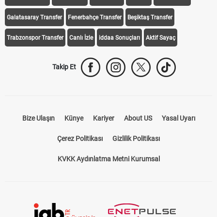
Galatasaray Transfer
Fenerbahçe Transfer
Beşiktaş Transfer
Trabzonspor Transfer
Canlı İzle
iddaa Sonuçları
Aktif Sayaç
Takip Et
Bize Ulaşın
Künye
Kariyer
About US
Yasal Uyarı
Çerez Politikası
Gizlilik Politikası
KVKK Aydınlatma Metni Kurumsal