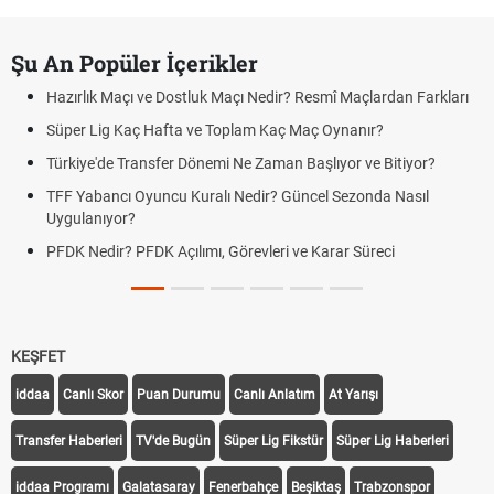
Şu An Popüler İçerikler
Hazırlık Maçı ve Dostluk Maçı Nedir? Resmî Maçlardan Farkları
Süper Lig Kaç Hafta ve Toplam Kaç Maç Oynanır?
Türkiye'de Transfer Dönemi Ne Zaman Başlıyor ve Bitiyor?
TFF Yabancı Oyuncu Kuralı Nedir? Güncel Sezonda Nasıl
Uygulanıyor?
PFDK Nedir? PFDK Açılımı, Görevleri ve Karar Süreci
KEŞFET
iddaa
Canlı Skor
Puan Durumu
Canlı Anlatım
At Yarışı
Transfer Haberleri
TV'de Bugün
Süper Lig Fikstür
Süper Lig Haberleri
iddaa Programı
Galatasaray
Fenerbahçe
Beşiktaş
Trabzonspor