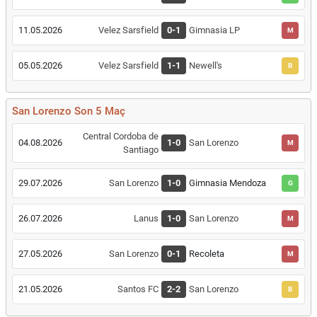
11.05.2026
Velez Sarsfield
0-1
Gimnasia LP
M
05.05.2026
Velez Sarsfield
1-1
Newell's
B
San Lorenzo Son 5 Maç
Central Cordoba de
04.08.2026
1-0
San Lorenzo
M
Santiago
29.07.2026
San Lorenzo
1-0
Gimnasia Mendoza
G
26.07.2026
Lanus
1-0
San Lorenzo
M
27.05.2026
San Lorenzo
0-1
Recoleta
M
21.05.2026
Santos FC
2-2
San Lorenzo
B