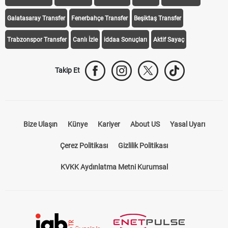
Galatasaray Transfer
Fenerbahçe Transfer
Beşiktaş Transfer
Trabzonspor Transfer
Canlı İzle
iddaa Sonuçları
Aktif Sayaç
Takip Et
Bize Ulaşın
Künye
Kariyer
About US
Yasal Uyarı
Çerez Politikası
Gizlilik Politikası
KVKK Aydınlatma Metni Kurumsal