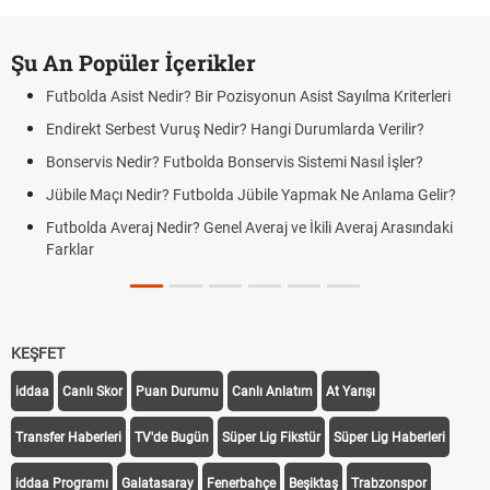
Şu An Popüler İçerikler
Futbolda Asist Nedir? Bir Pozisyonun Asist Sayılma Kriterleri
Endirekt Serbest Vuruş Nedir? Hangi Durumlarda Verilir?
Bonservis Nedir? Futbolda Bonservis Sistemi Nasıl İşler?
Jübile Maçı Nedir? Futbolda Jübile Yapmak Ne Anlama Gelir?
Futbolda Averaj Nedir? Genel Averaj ve İkili Averaj Arasındaki
Farklar
KEŞFET
iddaa
Canlı Skor
Puan Durumu
Canlı Anlatım
At Yarışı
Transfer Haberleri
TV'de Bugün
Süper Lig Fikstür
Süper Lig Haberleri
iddaa Programı
Galatasaray
Fenerbahçe
Beşiktaş
Trabzonspor