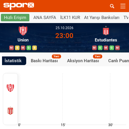
ANA SAYFA
İLK11 KUR
At Yarışı Bankoları
TV
Hızlı Erişim
25.10.2026
23:00
Union
Estudiantes
M
B
M
G
B
M
G
M
G
M
Yeni
Yeni
İstatistik
Baskı Haritası
Aksiyon Haritası
Canlı Pua
0'
15'
30'