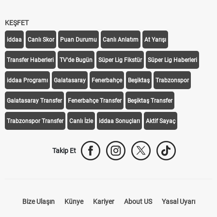
KEŞFET
iddaa
Canlı Skor
Puan Durumu
Canlı Anlatım
At Yarışı
Transfer Haberleri
TV'de Bugün
Süper Lig Fikstür
Süper Lig Haberleri
iddaa Programı
Galatasaray
Fenerbahçe
Beşiktaş
Trabzonspor
Galatasaray Transfer
Fenerbahçe Transfer
Beşiktaş Transfer
Trabzonspor Transfer
Canlı İzle
iddaa Sonuçları
Aktif Sayaç
Takip Et
Bize Ulaşın
Künye
Kariyer
About US
Yasal Uyarı