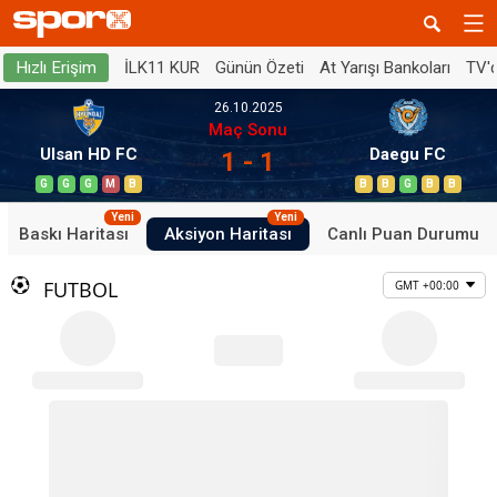
İLK11 KUR
Günün Özeti
At Yarışı Bankoları
TV'
Hızlı Erişim
26.10.2025
Maç Sonu
Ulsan HD FC
Daegu FC
1 - 1
G
G
G
M
B
B
B
G
B
B
Yeni
Yeni
Baskı Haritası
Aksiyon Haritası
Canlı Puan Durumu
FUTBOL
GMT +00:00