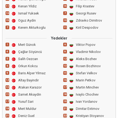
Kenan Yildiz
Filip Krastev
11
14
Ismail Yuksek
Georgi Rusev
16
7
Oguz Aydin
Zdravko Dimitrov
19
10
Kerem Akturkoglu
Kiril Despodov
7
11
Yedekler
Mert Günok
Viktor Popov
1
6
Çağlar Söyüncü
Vladimir Nikolov
4
9
Salih Oezcan
Aleks Bozhev
5
12
Orkun Kokcu
Rosen Bozhinov
6
13
Baris Alper Yilmaz
Stefan Velkov
9
15
Altay Bayindir
Marin Petkov
12
16
Atakan Karazor
Martin Minchev
13
17
Samet Akaydin
Ivaylo Chochev
15
18
Yusuf Sari
Ivan Yordanov
17
19
Mert Muldur
Dimitar Evtimov
18
21
Deniz Guel
Kristiyan Stoyanov
21
22