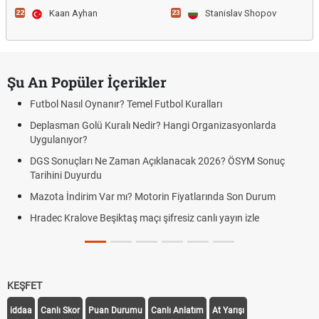
Kaan Ayhan
Stanislav Shopov
22
23
Şu An Popüler İçerikler
Futbol Nasıl Oynanır? Temel Futbol Kuralları
Deplasman Golü Kuralı Nedir? Hangi Organizasyonlarda
Uygulanıyor?
DGS Sonuçları Ne Zaman Açıklanacak 2026? ÖSYM Sonuç
Tarihini Duyurdu
Mazota İndirim Var mı? Motorin Fiyatlarında Son Durum
Hradec Kralove Beşiktaş maçı şifresiz canlı yayın izle
KEŞFET
iddaa
Canlı Skor
Puan Durumu
Canlı Anlatım
At Yarışı