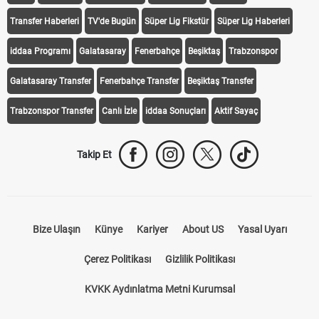
Transfer Haberleri
TV'de Bugün
Süper Lig Fikstür
Süper Lig Haberleri
iddaa Programı
Galatasaray
Fenerbahçe
Beşiktaş
Trabzonspor
Galatasaray Transfer
Fenerbahçe Transfer
Beşiktaş Transfer
Trabzonspor Transfer
Canlı İzle
iddaa Sonuçları
Aktif Sayaç
Takip Et
Bize Ulaşın
Künye
Kariyer
About US
Yasal Uyarı
Çerez Politikası
Gizlilik Politikası
KVKK Aydınlatma Metni Kurumsal