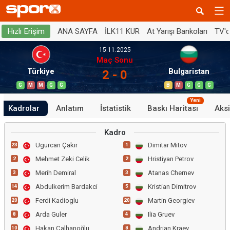
ANA SAYFA
İLK11 KUR
At Yarışı Bankoları
TV'
Hızlı Erişim
15.11.2025
Maç Sonu
Türkiye
Bulgaristan
2 - 0
G
M
M
G
G
B
M
G
G
G
Yeni
Kadrolar
Anlatım
İstatistik
Baskı Haritası
Aksi
Kadro
Ugurcan Çakır
Dimitar Mitov
23
1
Mehmet Zeki Celik
Hristiyan Petrov
2
2
Merih Demiral
Atanas Chernev
3
3
Abdulkerim Bardakci
Kristian Dimitrov
14
5
Ferdi Kadioglu
Martin Georgiev
20
20
Arda Guler
Ilia Gruev
8
4
Hakan Çalhanoğlu
Andrian Kraev
10
8