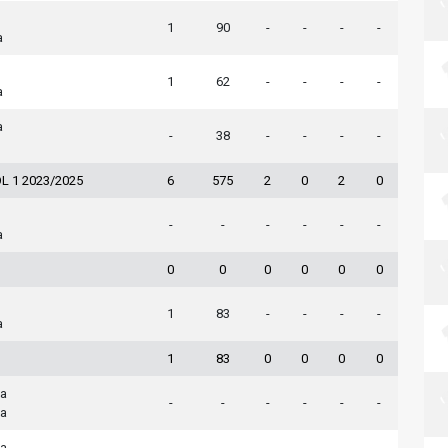
1
90
-
-
-
-
a
1
62
-
-
-
-
a
a
-
38
-
-
-
-
L 1 2023/2025
6
575
2
0
2
0
-
-
-
-
-
-
a
0
0
0
0
0
0
1
83
-
-
-
-
a
1
83
0
0
0
0
na
-
-
-
-
-
-
a
a