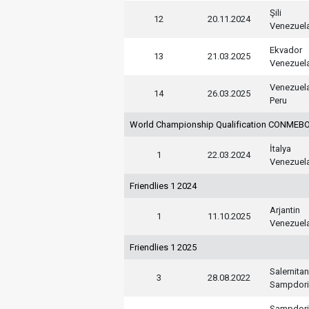
Şili
12
20.11.2024
Venezuel
Ekvador
13
21.03.2025
Venezuel
Venezuel
14
26.03.2025
Peru
World Championship Qualification CONMEBO
İtalya
1
22.03.2024
Venezuel
Friendlies 1 2024
Arjantin
1
11.10.2025
Venezuel
Friendlies 1 2025
Salernita
3
28.08.2022
Sampdori
Sampdori