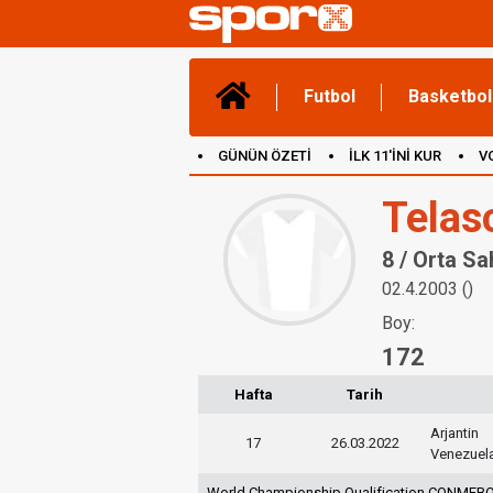
Futbol
Basketbol
GÜNÜN ÖZETİ
İLK 11'İNİ KUR
V
(YENİ) OYUNLAR
CANLI ANLATIM
Telas
8 / Orta Sa
02.4.2003 ()
Boy:
172
Hafta
Tarih
Arjantin
17
26.03.2022
Venezuel
World Championship Qualification CONMEBO