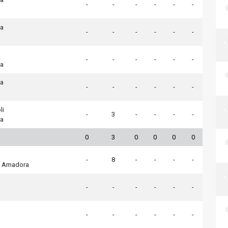
-
-
-
-
-
-
a
-
-
-
-
-
-
-
-
-
-
-
-
a
a
-
-
-
-
-
-
li
-
3
-
-
-
-
a
0
3
0
0
0
0
-
8
-
-
-
-
a Amadora
-
-
-
-
-
-
-
-
-
-
-
-