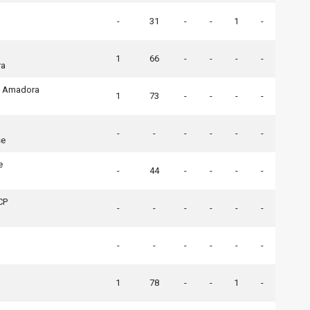
-
31
-
-
1
-
1
66
-
-
-
-
ra
a Amadora
1
73
-
-
-
-
-
-
-
-
-
-
se
e
-
44
-
-
-
-
CP
-
-
-
-
-
-
-
-
-
-
-
-
1
78
-
-
1
-