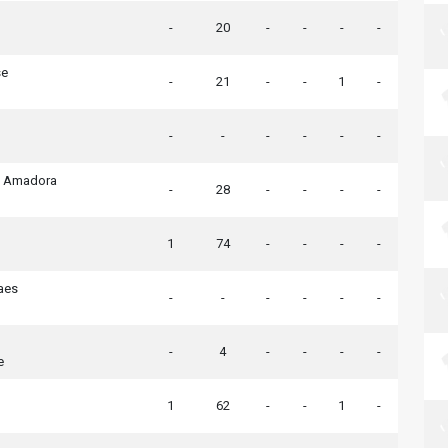
-
20
-
-
-
-
se
-
21
-
-
1
-
-
-
-
-
-
-
a Amadora
-
28
-
-
-
-
1
74
-
-
-
-
aes
-
-
-
-
-
-
-
4
-
-
-
-
e
1
62
-
-
1
-