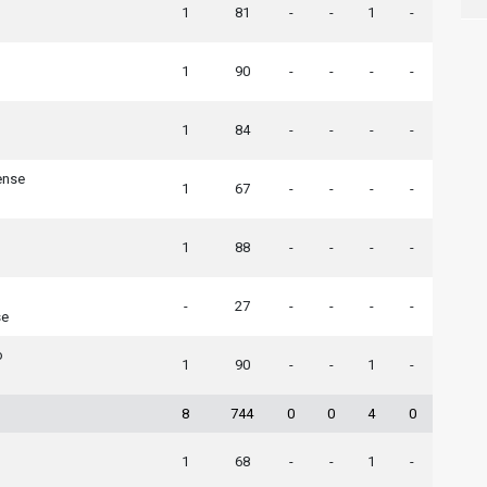
1
81
-
-
1
-
1
90
-
-
-
-
1
84
-
-
-
-
ense
1
67
-
-
-
-
1
88
-
-
-
-
-
27
-
-
-
-
se
o
1
90
-
-
1
-
8
744
0
0
4
0
1
68
-
-
1
-