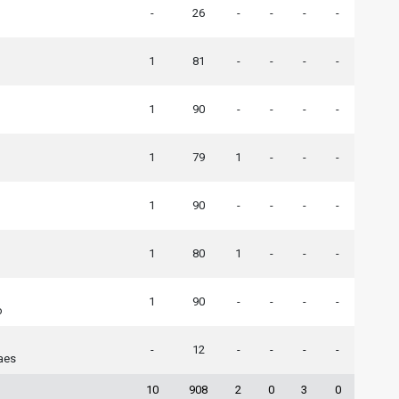
-
26
-
-
-
-
1
81
-
-
-
-
1
90
-
-
-
-
1
79
1
-
-
-
1
90
-
-
-
-
1
80
1
-
-
-
1
90
-
-
-
-
o
-
12
-
-
-
-
aes
10
908
2
0
3
0