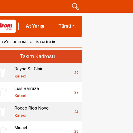
At Yarışı
Tümü
TV'DE BUGÜN
İSTATİSTİK
Takım Kadrosu
Dayne St. Clair
29
Kaleci
Luis Barraza
29
Kaleci
Rocco Rios Novo
24
Kaleci
Micael
25