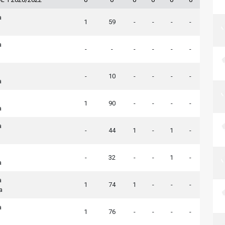
a
1
59
-
-
-
-
a
-
-
-
-
-
-
-
10
-
-
-
-
a
1
90
-
-
-
-
a
a
-
44
1
-
1
-
-
32
-
-
1
-
a
a
1
74
1
-
-
-
a
a
1
76
-
-
-
-