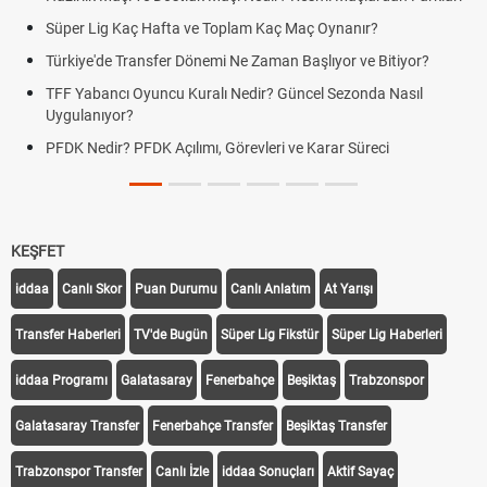
Süper Lig Kaç Hafta ve Toplam Kaç Maç Oynanır?
Türkiye'de Transfer Dönemi Ne Zaman Başlıyor ve Bitiyor?
TFF Yabancı Oyuncu Kuralı Nedir? Güncel Sezonda Nasıl
Uygulanıyor?
PFDK Nedir? PFDK Açılımı, Görevleri ve Karar Süreci
KEŞFET
iddaa
Canlı Skor
Puan Durumu
Canlı Anlatım
At Yarışı
Transfer Haberleri
TV'de Bugün
Süper Lig Fikstür
Süper Lig Haberleri
iddaa Programı
Galatasaray
Fenerbahçe
Beşiktaş
Trabzonspor
Galatasaray Transfer
Fenerbahçe Transfer
Beşiktaş Transfer
Trabzonspor Transfer
Canlı İzle
iddaa Sonuçları
Aktif Sayaç