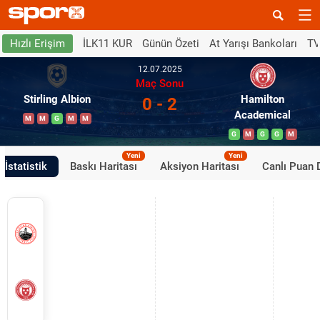
İLK11 KUR
Günün Özeti
At Yarışı Bankoları
TV
Hızlı Erişim
12.07.2025
Maç Sonu
Stirling Albion
Hamilton
0 - 2
Academical
M
M
G
M
M
G
M
G
G
M
Yeni
Yeni
İstatistik
Baskı Haritası
Aksiyon Haritası
Canlı Puan