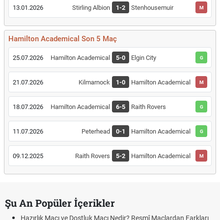
13.01.2026
Stirling Albion
1-2
Stenhousemuir
M
Hamilton Academical Son 5 Maç
25.07.2026
Hamilton Academical
5-0
Elgin City
G
21.07.2026
Kilmarnock
1-0
Hamilton Academical
M
18.07.2026
Hamilton Academical
6-5
Raith Rovers
G
11.07.2026
Peterhead
0-1
Hamilton Academical
G
09.12.2025
Raith Rovers
5-2
Hamilton Academical
M
Şu An Popüler İçerikler
Hazırlık Maçı ve Dostluk Maçı Nedir? Resmî Maçlardan Farkları