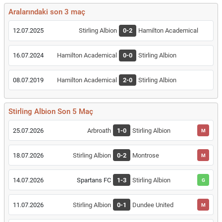
Aralarındaki son 3 maç
12.07.2025
Stirling Albion
0-2
Hamilton Academical
16.07.2024
Hamilton Academical
0-0
Stirling Albion
08.07.2019
Hamilton Academical
2-0
Stirling Albion
Stirling Albion Son 5 Maç
25.07.2026
Arbroath
1-0
Stirling Albion
M
18.07.2026
Stirling Albion
0-2
Montrose
M
14.07.2026
Spartans FC
1-3
Stirling Albion
G
11.07.2026
Stirling Albion
0-1
Dundee United
M