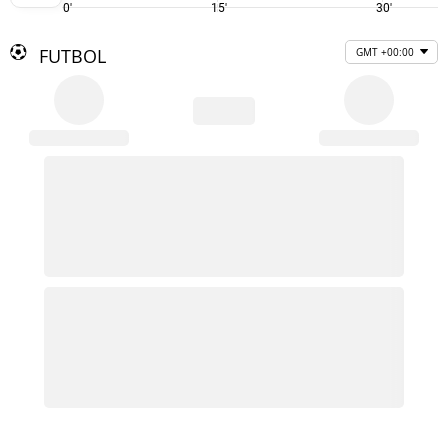
0'
15'
30'
FUTBOL
GMT +00:00