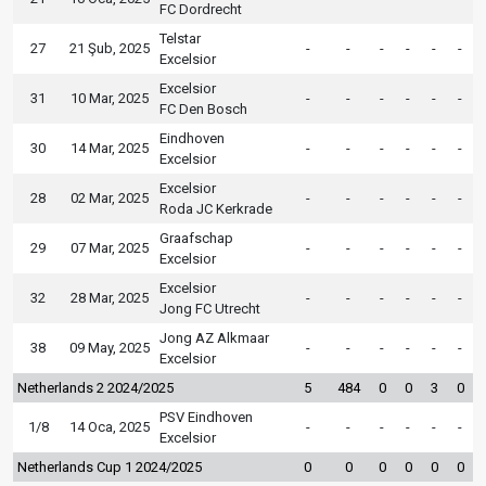
FC Dordrecht
Telstar
27
21 Şub, 2025
-
-
-
-
-
-
Excelsior
Excelsior
31
10 Mar, 2025
-
-
-
-
-
-
FC Den Bosch
Eindhoven
30
14 Mar, 2025
-
-
-
-
-
-
Excelsior
Excelsior
28
02 Mar, 2025
-
-
-
-
-
-
Roda JC Kerkrade
Graafschap
29
07 Mar, 2025
-
-
-
-
-
-
Excelsior
Excelsior
32
28 Mar, 2025
-
-
-
-
-
-
Jong FC Utrecht
Jong AZ Alkmaar
38
09 May, 2025
-
-
-
-
-
-
Excelsior
Netherlands 2 2024/2025
5
484
0
0
3
0
PSV Eindhoven
1/8
14 Oca, 2025
-
-
-
-
-
-
Excelsior
Netherlands Cup 1 2024/2025
0
0
0
0
0
0