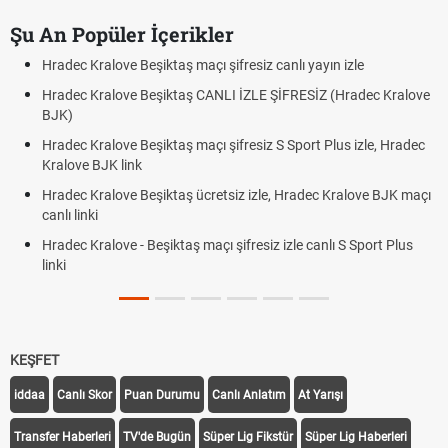
Şu An Popüler İçerikler
Hradec Kralove Beşiktaş maçı şifresiz canlı yayın izle
Hradec Kralove Beşiktaş CANLI İZLE ŞİFRESİZ (Hradec Kralove
BJK)
Hradec Kralove Beşiktaş maçı şifresiz S Sport Plus izle, Hradec
Kralove BJK link
Hradec Kralove Beşiktaş ücretsiz izle, Hradec Kralove BJK maçı
canlı linki
Hradec Kralove - Beşiktaş maçı şifresiz izle canlı S Sport Plus
linki
KEŞFET
iddaa
Canlı Skor
Puan Durumu
Canlı Anlatım
At Yarışı
Transfer Haberleri
TV'de Bugün
Süper Lig Fikstür
Süper Lig Haberleri