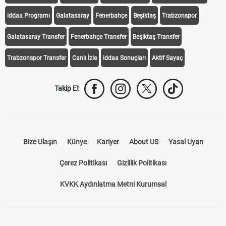
iddaa Programı
Galatasaray
Fenerbahçe
Beşiktaş
Trabzonspor
Galatasaray Transfer
Fenerbahçe Transfer
Beşiktaş Transfer
Trabzonspor Transfer
Canlı İzle
iddaa Sonuçları
Aktif Sayaç
Takip Et
Bize Ulaşın
Künye
Kariyer
About US
Yasal Uyarı
Çerez Politikası
Gizlilik Politikası
KVKK Aydınlatma Metni Kurumsal