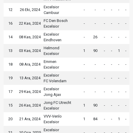
Excelsior
12
26 Eki, 2024
-
-
-
-
-
-
Cambuur
FC Den Bosch
16
22 Kas, 2024
-
-
-
-
-
-
Excelsior
Excelsior
14
08 Kas, 2024
-
26
-
-
-
-
Eindhoven
Helmond
13
03 Kas, 2024
1
90
-
-
1
-
Excelsior
Emmen
18
08 Ara, 2024
-
-
-
-
-
-
Excelsior
Excelsior
19
13 Ara, 2024
-
-
-
-
-
-
FC Volendam
Excelsior
17
29 Kas, 2024
-
-
-
-
-
-
Jong Ajax
Jong FC Utrecht
15
26 Kas, 2024
1
90
-
-
-
-
Excelsior
VVV-Venlo
20
21 Ara, 2024
1
84
-
-
1
-
Excelsior
Excelsior
21
10 Oca, 2025
-
-
-
-
-
-