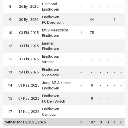
Helmond
8
26 Eyl, 2025
-
-
-
-
-
-
Eindhoven
Eindhoven
9
30 Eyl, 2025
-
44
-
-
1
-
FC Dordrecht
MVV Maastricht
10
03 Eki, 2025
1
75
-
-
-
-
Eindhoven
Emmen
12
11 Eki, 2025
-
-
-
-
-
-
Eindhoven
Eindhoven
11
17 Eki, 2025
-
-
-
-
-
-
Vitesse
Eindhoven
13
24 Eki, 2025
-
-
-
-
-
-
VVV-Venlo
Jong AZ Alkmaar
14
03 Kas, 2025
-
9
-
-
-
-
Eindhoven
Eindhoven
15
07 Kas, 2025
-
9
-
-
-
-
FC Den Bosch
Eindhoven
17
15 Kas, 2025
-
-
-
-
-
-
Cambuur
Netherlands 2 2025/2026
1
197
0
0
1
0