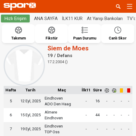
ANA SAYFA
İLK11 KUR
At Yarışı Bankoları
TV'
Hızlı Erişim
Takımım
Fikstür
Puan Durumu
Canlı Skor
Siem de Moes
19 / Defans
17.2.2004 ()
Hafta
Tarih
Maç
İlk11
Süre
Eindhoven
5
12 Eyl, 2025
-
16
-
-
-
-
ADO Den Haag
Almere
6
15 Eyl, 2025
-
44
-
-
-
-
Eindhoven
Eindhoven
7
19 Eyl, 2025
-
-
-
-
-
-
TOP Oss