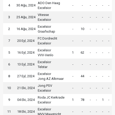
ADO Den Haag
4
30 Ağu, 2024
-
-
-
-
-
-
Excelsior
Vitesse
3
25 Ağu, 2024
-
-
-
-
-
-
Excelsior
Excelsior
2
16 Ağu, 2024
-
10
-
-
-
-
Graafschap
FC Dordrecht
7
20 Eyl, 2024
-
-
-
-
-
-
Excelsior
Excelsior
5
16 Eyl, 2024
1
62
-
-
-
-
VVV-Venlo
Excelsior
6
13 Eyl, 2024
-
-
-
-
-
-
Telstar
Excelsior
8
27 Eyl, 2024
-
44
-
-
-
-
Jong AZ Alkmaar
Jong PSV
10
21 Eki, 2024
-
-
-
-
-
-
Excelsior
Roda JC Kerkrade
9
04 Eki, 2024
1
78
-
-
1
-
Excelsior
Excelsior
11
18 Eki, 2024
-
-
-
-
-
-
MVV Maastricht