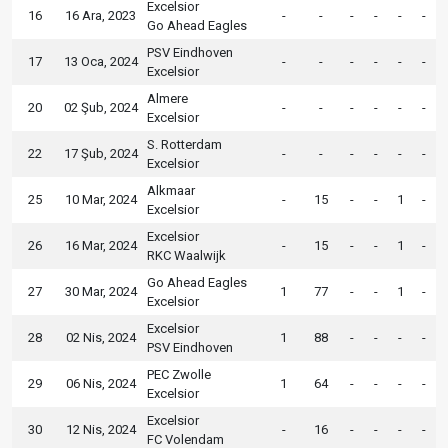
Excelsior
16
16 Ara, 2023
-
-
-
-
-
-
Go Ahead Eagles
PSV Eindhoven
17
13 Oca, 2024
-
-
-
-
-
-
Excelsior
Almere
20
02 Şub, 2024
-
-
-
-
-
-
Excelsior
S. Rotterdam
22
17 Şub, 2024
-
-
-
-
-
-
Excelsior
Alkmaar
25
10 Mar, 2024
-
15
-
-
1
-
Excelsior
Excelsior
26
16 Mar, 2024
-
15
-
-
1
-
RKC Waalwijk
Go Ahead Eagles
27
30 Mar, 2024
1
77
-
-
1
-
Excelsior
Excelsior
28
02 Nis, 2024
1
88
-
-
-
-
PSV Eindhoven
PEC Zwolle
29
06 Nis, 2024
1
64
-
-
-
-
Excelsior
Excelsior
30
12 Nis, 2024
-
16
-
-
-
-
FC Volendam