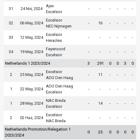
Ajax
31
24 Nis, 2024
-
-
-
-
-
-
Excelsior
Excelsior
32
06 May, 2024
-
16
-
-
-
-
NEC Nijmegen
Excelsior
33
12 May, 2024
-
-
-
-
-
-
Heracles
Feyenoord
34
19 May, 2024
-
-
-
-
-
-
Excelsior
Netherlands 1 2023/2024
3
291
0
0
3
0
Excelsior
2
25 May, 2024
-
11
-
-
-
-
ADO Den Haag
ADO Den Haag
1
22 May, 2024
-
-
-
-
-
-
Excelsior
NAC Breda
1
28 May, 2024
-
14
-
-
-
-
Excelsior
Excelsior
2
02 Haz, 2024
-
-
-
-
-
-
NAC Breda
Netherlands Promotion/Relegation 1
0
25
0
0
0
0
2023/2024