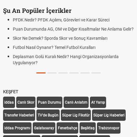
Şu An Popüler İçerikler
PFDK Nedir? PFDK Açılımı, Görevleri ve Karar Süreci
Puan Durumunda AG, OM ve Diğer Kısaltmalar Ne Anlama Gelir?
Skor Ne Demek? Sporda Skor ve Sonuç Kavramları
Futbol Nasıl Oynanır? Temel Futbol Kuralları
Deplasman Golü Kuralı Nedir? Hangi Organizasyonlarda
Uygulanıyor?
KEŞFET
iddaa
Canlı Skor
Puan Durumu
Canlı Anlatım
At Yarışı
Transfer Haberleri
TV'de Bugün
Süper Lig Fikstür
Süper Lig Haberleri
iddaa Programı
Galatasaray
Fenerbahçe
Beşiktaş
Trabzonspor