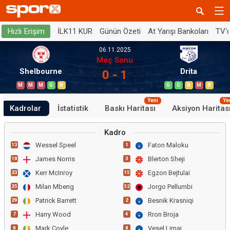
İLK11 KUR
Günün Özeti
At Yarışı Bankoları
TV'
Hızlı Erişim
06.11.2025
Maç Sonu
Shelbourne
Drita
0 - 1
M
M
M
G
B
G
G
B
M
B
Yeni
Ye
Kadrolar
İstatistik
Baskı Haritası
Aksiyon Haritas
Kadro
Wessel Speel
Faton Maloku
13
1
James Norris
Blerton Sheji
18
3
Kerr McInroy
Egzon Bejtulai
23
15
Milan Mbeng
Jorgo Pellumbi
25
32
Patrick Barrett
Besnik Krasniqi
29
2
Harry Wood
Rron Broja
7
4
Mark Coyle
Vesel Limaj
8
8