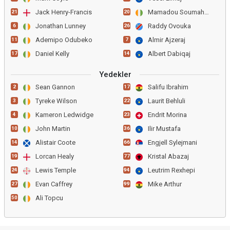
Jack Henry-Francis
Mamadou Soumahoro
21
20
Jonathan Lunney
Raddy Ovouka
6
26
Ademipo Odubeko
Almir Ajzeraj
11
7
Daniel Kelly
Albert Dabiqaj
17
14
Yedekler
Sean Gannon
Salifu Ibrahim
2
17
Tyreke Wilson
Laurit Behluli
3
22
Kameron Ledwidge
Endrit Morina
4
23
John Martin
Ilir Mustafa
10
36
Alistair Coote
Engjell Sylejmani
14
66
Lorcan Healy
Kristal Abazaj
19
77
Lewis Temple
Leutrim Rexhepi
24
94
Evan Caffrey
Mike Arthur
27
99
Ali Topcu
50