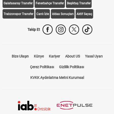
Galatasaray Transfer
Fenerbahçe Transfer
Beşiktaş Transfer
Trabzonspor Transfer
Canlı İzle
iddaa Sonuçları
Aktif Sayaç
Takip Et
Bize Ulaşın
Künye
Kariyer
About US
Yasal Uyarı
Çerez Politikası
Gizlilik Politikası
KVKK Aydınlatma Metni Kurumsal