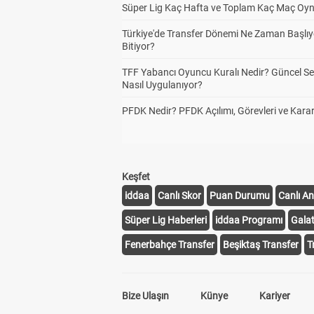
Süper Lig Kaç Hafta ve Toplam Kaç Maç Oyn
Türkiye'de Transfer Dönemi Ne Zaman Başlıy
Bitiyor?
TFF Yabancı Oyuncu Kuralı Nedir? Güncel S
Nasıl Uygulanıyor?
PFDK Nedir? PFDK Açılımı, Görevleri ve Karar
Keşfet
iddaa
Canlı Skor
Puan Durumu
Canlı An
Süper Lig Haberleri
iddaa Programı
Gala
Fenerbahçe Transfer
Beşiktaş Transfer
T
Bize Ulaşın
Künye
Kariyer