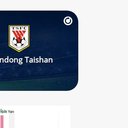
ndong Taishan
İlk Yarı