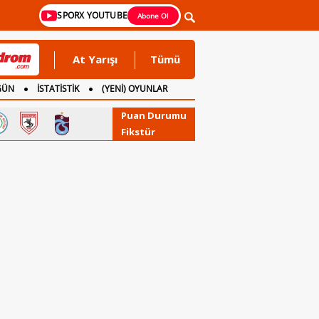
SPORX YOUTUBE
Abone Ol
At Yarışı
Tümü
GÜN
İSTATİSTİK
(YENİ) OYUNLAR
Puan Durumu
Fikstür