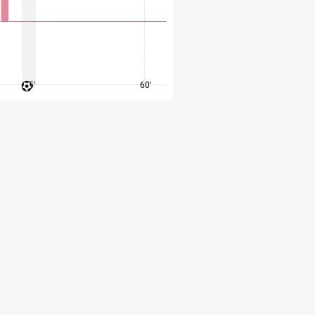
45'
60'
75'