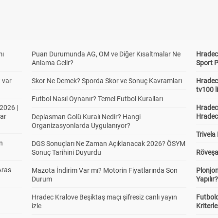
mı
Puan Durumunda AG, OM ve Diğer Kısaltmalar Ne
Hradec 
Anlama Gelir?
Sport P
t var
Skor Ne Demek? Sporda Skor ve Sonuç Kavramları
Hradec 
tv100 l
Futbol Nasıl Oynanır? Temel Futbol Kuralları
2026 |
Hradec 
ar
Hradec
Deplasman Golü Kuralı Nedir? Hangi
Organizasyonlarda Uygulanıyor?
Trivela
in
DGS Sonuçları Ne Zaman Açıklanacak 2026? ÖSYM
Sonuç Tarihini Duyurdu
Röveşa
Aras
Mazota İndirim Var mı? Motorin Fiyatlarında Son
Plonjon
Durum
Yapılır
Hradec Kralove Beşiktaş maçı şifresiz canlı yayın
Futbold
izle
Kriterle