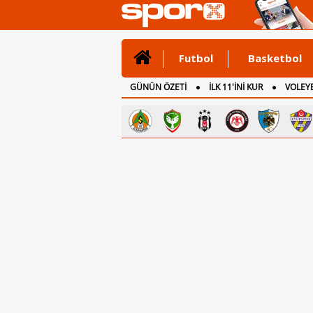
Futbol
Basketbol
GÜNÜN ÖZETİ
İLK 11'İNİ KUR
VOLEYB
CANLI ANLATIM
İNGİLTERE