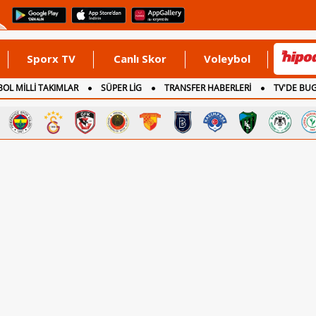
Sporx TV
Canlı Skor
Voleybol
OL MİLLİ TAKIMLAR
SÜPER LİG
TRANSFER HABERLERİ
TV'DE BU