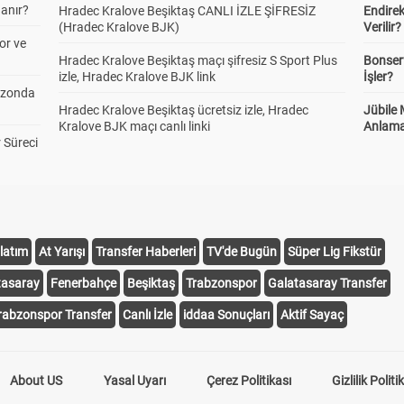
anır?
Hradec Kralove Beşiktaş CANLI İZLE ŞİFRESİZ
Endire
(Hradec Kralove BJK)
Verilir?
or ve
Hradec Kralove Beşiktaş maçı şifresiz S Sport Plus
Bonserv
izle, Hradec Kralove BJK link
İşler?
ezonda
Hradec Kralove Beşiktaş ücretsiz izle, Hradec
Jübile
Kralove BJK maçı canlı linki
Anlama
 Süreci
latım
At Yarışı
Transfer Haberleri
TV'de Bugün
Süper Lig Fikstür
tasaray
Fenerbahçe
Beşiktaş
Trabzonspor
Galatasaray Transfer
rabzonspor Transfer
Canlı İzle
iddaa Sonuçları
Aktif Sayaç
About US
Yasal Uyarı
Çerez Politikası
Gizlilik Politi