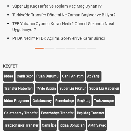
Süper Lig Kaç Hafta ve Toplam Kaç Maç Oynanır?
Türkiye'de Transfer Dönemi Ne Zaman Başlıyor ve Bitiyor?
TFF Yabancı Oyuncu Kuralı Nedir? Güncel Sezonda Nasıl
Uygulanıyor?
PFDK Nedir? PFDK Açılımı, Görevleri ve Karar Süreci
KEŞFET
iddaa
Canlı Skor
Puan Durumu
Canlı Anlatım
At Yarışı
Transfer Haberleri
TV'de Bugün
Süper Lig Fikstür
Süper Lig Haberleri
iddaa Programı
Galatasaray
Fenerbahçe
Beşiktaş
Trabzonspor
Galatasaray Transfer
Fenerbahçe Transfer
Beşiktaş Transfer
Trabzonspor Transfer
Canlı İzle
iddaa Sonuçları
Aktif Sayaç