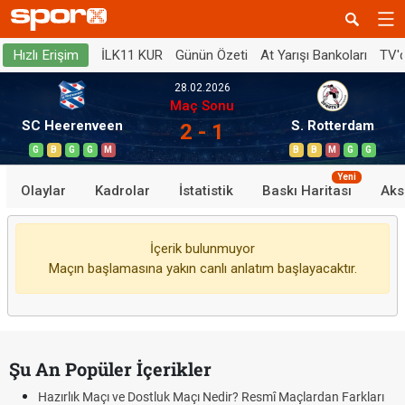
İLK11 KUR
Günün Özeti
At Yarışı Bankoları
TV'
Hızlı Erişim
28.02.2026
Maç Sonu
SC Heerenveen
S. Rotterdam
2 - 1
G
B
G
G
M
B
B
M
G
G
Yeni
Olaylar
Kadrolar
İstatistik
Baskı Haritası
Aks
İçerik bulunmuyor
Maçın başlamasına yakın canlı anlatım başlayacaktır.
Şu An Popüler İçerikler
Hazırlık Maçı ve Dostluk Maçı Nedir? Resmî Maçlardan Farkları