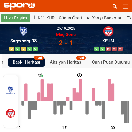
İLK11 KUR
Günün Özeti
At Yarışı Bankoları
TV
Hızlı Erişim
25.10.2025
Maç Sonu
Sarpsborg 08
KFUM
2 - 1
B
G
B
G
G
G
G
M
M
M
Yeni
Yeni
ik
Baskı Haritası
Aksiyon Haritası
Canlı Puan Durumu
0'
15'
30'