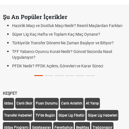
Şu An Popüler İçerikler
Hazırlık Maçı ve Dostluk Maçı Nedir? Resmî Maçlardan Farkları
Süper Lig Kaç Hafta ve Toplam Kaç Maç Oynanır?
Türkiye'de Transfer Dönemi Ne Zaman Başlıyor ve Bitiyor?
TFF Yabancı Oyuncu Kuralı Nedir? Güncel Sezonda Nasıl
Uygulanıyor?
PFDK Nedir? PFDK Açılımı, Görevleri ve Karar Süreci
KEŞFET
iddaa
Canlı Skor
Puan Durumu
Canlı Anlatım
At Yarışı
Transfer Haberleri
TV'de Bugün
Süper Lig Fikstür
Süper Lig Haberleri
iddaa Programı
Galatasaray
Fenerbahçe
Beşiktaş
Trabzonspor