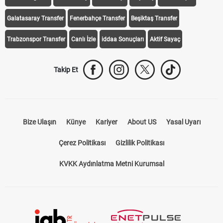
Galatasaray Transfer
Fenerbahçe Transfer
Beşiktaş Transfer
Trabzonspor Transfer
Canlı İzle
iddaa Sonuçları
Aktif Sayaç
Takip Et
Bize Ulaşın
Künye
Kariyer
About US
Yasal Uyarı
Çerez Politikası
Gizlilik Politikası
KVKK Aydınlatma Metni Kurumsal