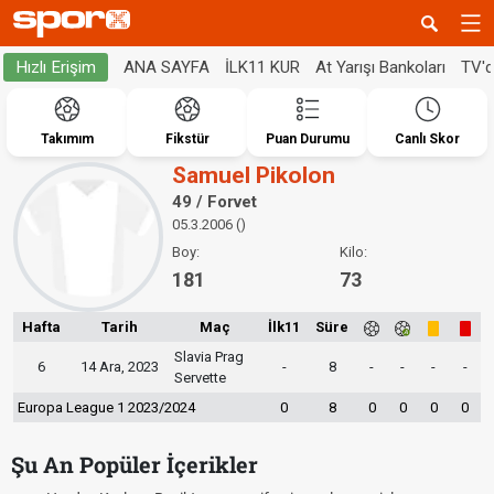
ANA SAYFA
İLK11 KUR
At Yarışı Bankoları
TV'
Hızlı Erişim
Takımım
Fikstür
Puan Durumu
Canlı Skor
Samuel Pikolon
49 / Forvet
05.3.2006 ()
Boy:
Kilo:
181
73
Hafta
Tarih
Maç
İlk11
Süre
Slavia Prag
6
14 Ara, 2023
-
8
-
-
-
-
Servette
Europa League 1 2023/2024
0
8
0
0
0
0
Şu An Popüler İçerikler