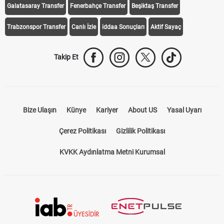
Galatasaray Transfer
Fenerbahçe Transfer
Beşiktaş Transfer
Trabzonspor Transfer
Canlı İzle
iddaa Sonuçları
Aktif Sayaç
Takip Et
Bize Ulaşın
Künye
Kariyer
About US
Yasal Uyarı
Çerez Politikası
Gizlilik Politikası
KVKK Aydınlatma Metni Kurumsal