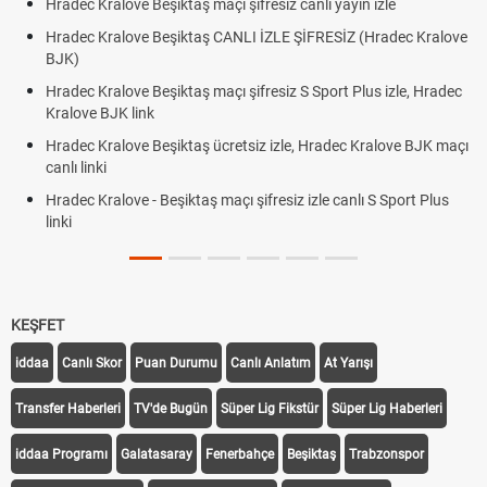
Hradec Kralove Beşiktaş maçı şifresiz canlı yayın izle
Hradec Kralove Beşiktaş CANLI İZLE ŞİFRESİZ (Hradec Kralove
BJK)
Hradec Kralove Beşiktaş maçı şifresiz S Sport Plus izle, Hradec
Kralove BJK link
Hradec Kralove Beşiktaş ücretsiz izle, Hradec Kralove BJK maçı
canlı linki
Hradec Kralove - Beşiktaş maçı şifresiz izle canlı S Sport Plus
linki
KEŞFET
iddaa
Canlı Skor
Puan Durumu
Canlı Anlatım
At Yarışı
Transfer Haberleri
TV'de Bugün
Süper Lig Fikstür
Süper Lig Haberleri
iddaa Programı
Galatasaray
Fenerbahçe
Beşiktaş
Trabzonspor