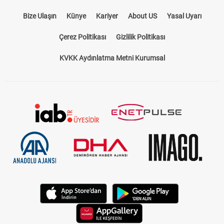
Bize Ulaşın
Künye
Kariyer
About US
Yasal Uyarı
Çerez Politikası
Gizlilik Politikası
KVKK Aydınlatma Metni Kurumsal