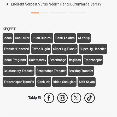
Endirekt Serbest Vuruş Nedir? Hangi Durumlarda Verilir?
KEŞFET
iddaa
Canlı Skor
Puan Durumu
Canlı Anlatım
At Yarışı
Transfer Haberleri
TV'de Bugün
Süper Lig Fikstür
Süper Lig Haberleri
iddaa Programı
Galatasaray
Fenerbahçe
Beşiktaş
Trabzonspor
Galatasaray Transfer
Fenerbahçe Transfer
Beşiktaş Transfer
Trabzonspor Transfer
Canlı İzle
iddaa Sonuçları
Aktif Sayaç
Takip Et