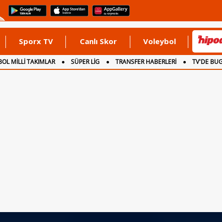
Sporx TV
Canlı Skor
Voleybol
OL MİLLİ TAKIMLAR
SÜPER LİG
TRANSFER HABERLERİ
TV'DE BU