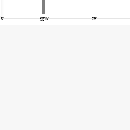
0'
15'
30'