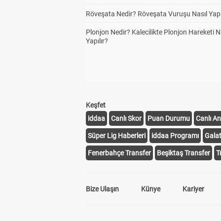
Röveşata Nedir? Röveşata Vuruşu Nasıl Yapı
Plonjon Nedir? Kalecilikte Plonjon Hareketi N
Yapılır?
Keşfet
iddaa
Canlı Skor
Puan Durumu
Canlı An
Süper Lig Haberleri
iddaa Programı
Gala
Fenerbahçe Transfer
Beşiktaş Transfer
T
Bize Ulaşın
Künye
Kariyer