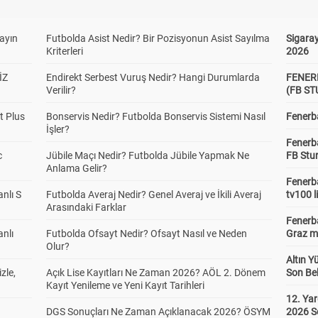
yayın
Futbolda Asist Nedir? Bir Pozisyonun Asist Sayılma
Sigaray
Kriterleri
2026
İZ
Endirekt Serbest Vuruş Nedir? Hangi Durumlarda
FENER
Verilir?
(FB S
t Plus
Bonservis Nedir? Futbolda Bonservis Sistemi Nasıl
Fenerba
İşler?
Fenerb
c
Jübile Maçı Nedir? Futbolda Jübile Yapmak Ne
FB Stu
Anlama Gelir?
Fenerba
anlı S
Futbolda Averaj Nedir? Genel Averaj ve İkili Averaj
tv100 l
Arasındaki Farklar
Fenerba
anlı
Futbolda Ofsayt Nedir? Ofsayt Nasıl ve Neden
Graz ma
Olur?
Altın Y
zle,
Açık Lise Kayıtları Ne Zaman 2026? AÖL 2. Dönem
Son Bek
Kayıt Yenileme ve Yeni Kayıt Tarihleri
12. Yar
DGS Sonuçları Ne Zaman Açıklanacak 2026? ÖSYM
2026 S