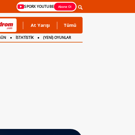
SPORX YOUTUBE
Abone Ol
At Yarışı
Tümü
GÜN
İSTATİSTİK
(YENİ) OYUNLAR