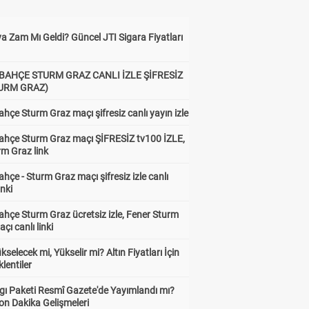
a Zam Mı Geldi? Güncel JTI Sigara Fiyatları
BAHÇE STURM GRAZ CANLI İZLE ŞİFRESİZ
TURM GRAZ)
hçe Sturm Graz maçı şifresiz canlı yayın izle
ahçe Sturm Graz maçı ŞİFRESİZ tv100 İZLE,
rm Graz link
hçe - Sturm Graz maçı şifresiz izle canlı
inki
hçe Sturm Graz ücretsiz izle, Fener Sturm
çı canlı linki
ükselecek mi, Yükselir mi? Altın Fiyatları İçin
lentiler
gı Paketi Resmî Gazete'de Yayımlandı mı?
on Dakika Gelişmeleri