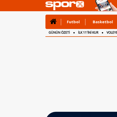
Futbol
Basketbol
GÜNÜN ÖZETİ
İLK 11'İNİ KUR
VOLEYB
CANLI ANLATIM
İNGİLTERE