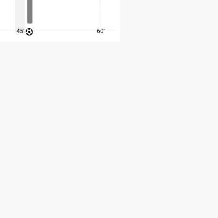
45'
60'
75'