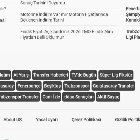
Sonuç Tarihini Duyurdu
lır?
Fenerb
Motorine İndirim Var mı? Motorin Fiyatlarında
Şampiy
Beklenen İndirim Tarihi
Kanald
asıl
Fındık Fiyatı Açıklandı mı? 2026 TMO Fındık Alım
Trabzo
Fiyatları Belli Oldu mu?
Ligi Pla
latım
At Yarışı
Transfer Haberleri
TV'de Bugün
Süper Lig Fikstür
tasaray
Fenerbahçe
Beşiktaş
Trabzonspor
Galatasaray Transfer
rabzonspor Transfer
Canlı İzle
iddaa Sonuçları
Aktif Sayaç
About US
Yasal Uyarı
Çerez Politikası
Gizlilik Politi