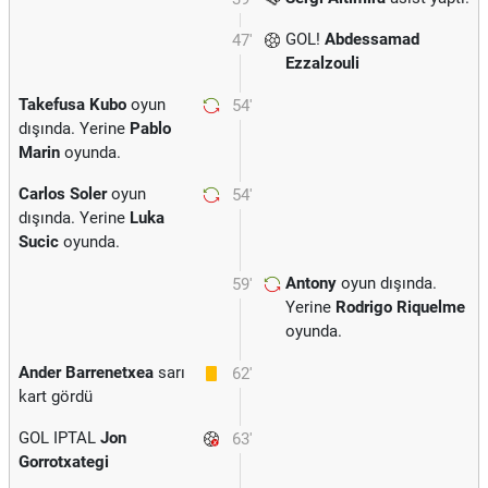
GOL!
Abdessamad
47'
Ezzalzouli
Takefusa Kubo
oyun
54'
dışında. Yerine
Pablo
Marin
oyunda.
Carlos Soler
oyun
54'
dışında. Yerine
Luka
Sucic
oyunda.
Antony
oyun dışında.
59'
Yerine
Rodrigo Riquelme
oyunda.
Ander Barrenetxea
sarı
62'
kart gördü
GOL IPTAL
Jon
63'
Gorrotxategi