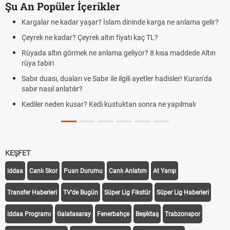
Şu An Popüler İçerikler
Kargalar ne kadar yaşar? İslam dininde karga ne anlama gelir?
Çeyrek ne kadar? Çeyrek altın fiyatı kaç TL?
Rüyada altın görmek ne anlama geliyor? 8 kısa maddede Altın
rüya tabiri
Sabır duası, duaları ve Sabır ile ilgili ayetler hadisler! Kuran'da
sabır nasıl anlatılır?
Kediler neden kusar? Kedi kustuktan sonra ne yapılmalı
KEŞFET
iddaa
Canlı Skor
Puan Durumu
Canlı Anlatım
At Yarışı
Transfer Haberleri
TV'de Bugün
Süper Lig Fikstür
Süper Lig Haberleri
iddaa Programı
Galatasaray
Fenerbahçe
Beşiktaş
Trabzonspor