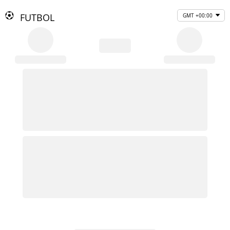
FUTBOL
GMT +00:00