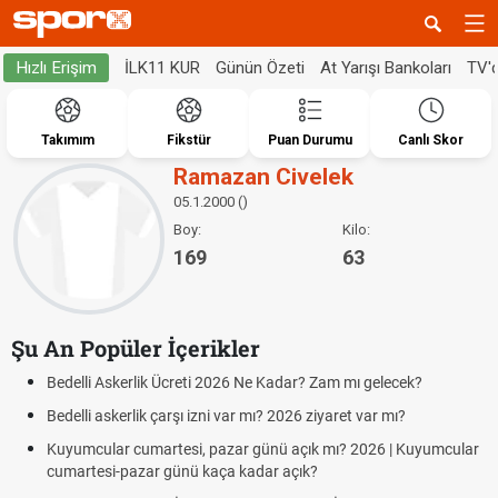
İLK11 KUR
Günün Özeti
At Yarışı Bankoları
TV'
Hızlı Erişim
Takımım
Fikstür
Puan Durumu
Canlı Skor
Ramazan Civelek
05.1.2000 ()
Boy:
Kilo:
169
63
Şu An Popüler İçerikler
Bedelli Askerlik Ücreti 2026 Ne Kadar? Zam mı gelecek?
Bedelli askerlik çarşı izni var mı? 2026 ziyaret var mı?
Kuyumcular cumartesi, pazar günü açık mı? 2026 | Kuyumcular
cumartesi-pazar günü kaça kadar açık?