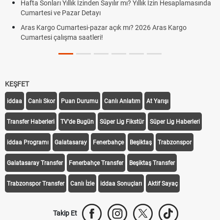
Hafta Sonları Yıllık İzinden Sayılır mı? Yıllık İzin Hesaplamasında
Cumartesi ve Pazar Detayı
Aras Kargo Cumartesi-pazar açık mı? 2026 Aras Kargo
Cumartesi çalışma saatleri!
KEŞFET
iddaa
Canlı Skor
Puan Durumu
Canlı Anlatım
At Yarışı
Transfer Haberleri
TV'de Bugün
Süper Lig Fikstür
Süper Lig Haberleri
iddaa Programı
Galatasaray
Fenerbahçe
Beşiktaş
Trabzonspor
Galatasaray Transfer
Fenerbahçe Transfer
Beşiktaş Transfer
Trabzonspor Transfer
Canlı İzle
iddaa Sonuçları
Aktif Sayaç
Takip Et