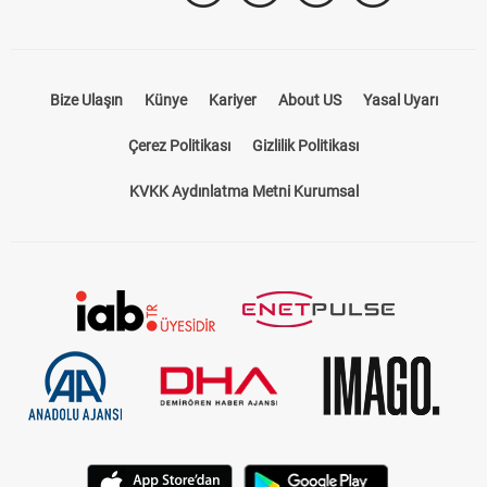
Bize Ulaşın
Künye
Kariyer
About US
Yasal Uyarı
Çerez Politikası
Gizlilik Politikası
KVKK Aydınlatma Metni Kurumsal