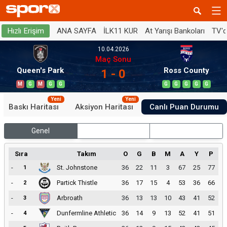
ANA SAYFA
İLK11 KUR
At Yarışı Bankoları
TV'
Hızlı Erişim
10.04.2026
Maç Sonu
Queen's Park
Ross County
1 - 0
M
G
M
G
G
G
G
G
G
G
Yeni
Yeni
Baskı Haritası
Aksiyon Haritası
Canlı Puan Durumu
Genel
İç Saha
Dış Saha
Sıra
Takım
O
G
B
M
A
Y
P
-
St. Johnstone
36
22
11
3
67
25
77
1
-
Partick Thistle
36
17
15
4
53
36
66
2
-
Arbroath
36
13
13
10
43
41
52
3
-
Dunfermline Athletic
36
14
9
13
52
41
51
4