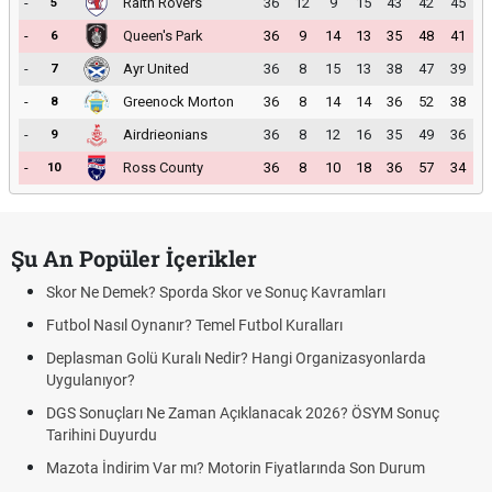
-
Raith Rovers
36
12
9
15
43
42
45
5
-
Queen's Park
36
9
14
13
35
48
41
6
-
Ayr United
36
8
15
13
38
47
39
7
-
Greenock Morton
36
8
14
14
36
52
38
8
-
Airdrieonians
36
8
12
16
35
49
36
9
-
Ross County
36
8
10
18
36
57
34
10
Şu An Popüler İçerikler
Skor Ne Demek? Sporda Skor ve Sonuç Kavramları
Futbol Nasıl Oynanır? Temel Futbol Kuralları
Deplasman Golü Kuralı Nedir? Hangi Organizasyonlarda
Uygulanıyor?
DGS Sonuçları Ne Zaman Açıklanacak 2026? ÖSYM Sonuç
Tarihini Duyurdu
Mazota İndirim Var mı? Motorin Fiyatlarında Son Durum