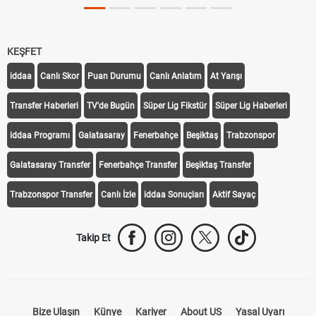
KEŞFET
iddaa
Canlı Skor
Puan Durumu
Canlı Anlatım
At Yarışı
Transfer Haberleri
TV'de Bugün
Süper Lig Fikstür
Süper Lig Haberleri
iddaa Programı
Galatasaray
Fenerbahçe
Beşiktaş
Trabzonspor
Galatasaray Transfer
Fenerbahçe Transfer
Beşiktaş Transfer
Trabzonspor Transfer
Canlı İzle
iddaa Sonuçları
Aktif Sayaç
Takip Et
Bize Ulaşın
Künye
Kariyer
About US
Yasal Uyarı