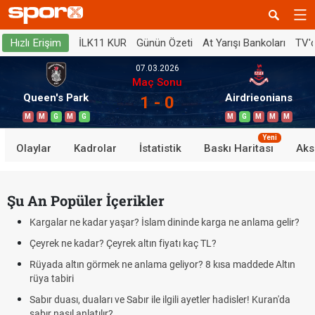
İLK11 KUR
Günün Özeti
At Yarışı Bankoları
TV'
Hızlı Erişim
07.03.2026
Maç Sonu
Queen's Park
Airdrieonians
1 - 0
M
M
G
M
G
M
G
M
M
M
Yeni
Olaylar
Kadrolar
İstatistik
Baskı Haritası
Aks
Şu An Popüler İçerikler
Kargalar ne kadar yaşar? İslam dininde karga ne anlama gelir?
Çeyrek ne kadar? Çeyrek altın fiyatı kaç TL?
Rüyada altın görmek ne anlama geliyor? 8 kısa maddede Altın
rüya tabiri
Sabır duası, duaları ve Sabır ile ilgili ayetler hadisler! Kuran'da
sabır nasıl anlatılır?