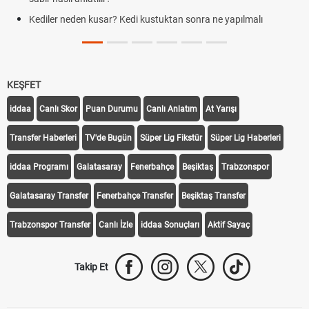
Kediler neden kusar? Kedi kustuktan sonra ne yapılmalı
KEŞFET
iddaa
Canlı Skor
Puan Durumu
Canlı Anlatım
At Yarışı
Transfer Haberleri
TV'de Bugün
Süper Lig Fikstür
Süper Lig Haberleri
iddaa Programı
Galatasaray
Fenerbahçe
Beşiktaş
Trabzonspor
Galatasaray Transfer
Fenerbahçe Transfer
Beşiktaş Transfer
Trabzonspor Transfer
Canlı İzle
iddaa Sonuçları
Aktif Sayaç
Takip Et