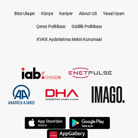
Bize Ulaşın
Künye
Kariyer
About US
Yasal Uyarı
Çerez Politikası
Gizlilik Politikası
KVKK Aydınlatma Metni Kurumsal