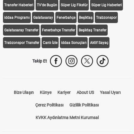
Transfer Haberleri
TV'de Bugün
Süper Lig Fikstür
Süper Lig Haberleri
iddaa Programı
Galatasaray
Fenerbahçe
Beşiktaş
Trabzonspor
Galatasaray Transfer
Fenerbahçe Transfer
Beşiktaş Transfer
Trabzonspor Transfer
Canlı İzle
iddaa Sonuçları
Aktif Sayaç
Takip Et
Bize Ulaşın
Künye
Kariyer
About US
Yasal Uyarı
Çerez Politikası
Gizlilik Politikası
KVKK Aydınlatma Metni Kurumsal