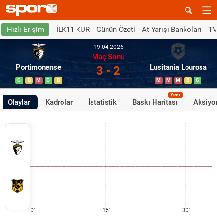
İLK11 KUR
Günün Özeti
At Yarışı Bankoları
TV
Hızlı Erişim
19.04.2026
Maç Sonu
Portimonense
Lusitania Lourosa
3 - 2
G
B
M
G
B
M
M
M
B
G
Yeni
Olaylar
Kadrolar
İstatistik
Baskı Haritası
Aksiyon
0'
15'
30'