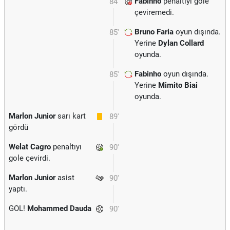
Fabinho
penaltıyı gole
84'
çeviremedi.
Bruno Faria
oyun dışında.
85'
Yerine
Dylan Collard
oyunda.
Fabinho
oyun dışında.
85'
Yerine
Mimito Biai
oyunda.
Marlon Junior
sarı kart
89'
gördü
Welat Cagro
penaltıyı
90'
gole çevirdi.
Marlon Junior
asist
90'
yaptı.
GOL!
Mohammed Dauda
90'