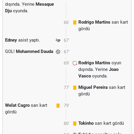
dışında. Yerine
Mesaque
Dju
oyunda.
Rodrigo Martins
sarı kart
66'
gördü
Edney
asist yaptı.
67'
GOL!
Mohammed Dauda
67'
Rodrigo Martins
oyun
69'
dışında. Yerine
Joao
Vasco
oyunda.
Miguel Pereira
sarı kart
77'
gördü
Welat Cagro
sarı kart
79'
gördü
Tokinho
sarı kart gördü
80'