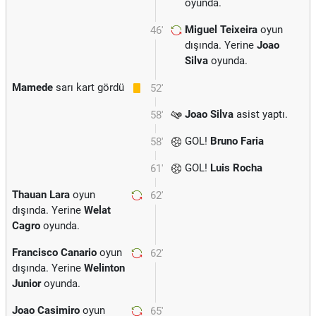
oyunda.
Miguel Teixeira
oyun
46'
dışında. Yerine
Joao
Silva
oyunda.
Mamede
sarı kart gördü
52'
Joao Silva
asist yaptı.
58'
GOL!
Bruno Faria
58'
GOL!
Luis Rocha
61'
Thauan Lara
oyun
62'
dışında. Yerine
Welat
Cagro
oyunda.
Francisco Canario
oyun
62'
dışında. Yerine
Welinton
Junior
oyunda.
Joao Casimiro
oyun
65'