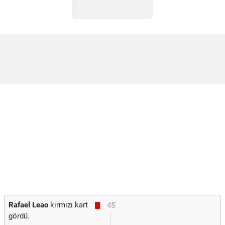
Rafael Leao
kırmızı kart
45'
gördü.