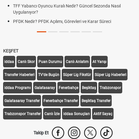
TFF Yabancı Oyuncu Kuralı Nedir? Güncel Sezonda Nasıl
Uygulanıyor?
PFDK Nedir? PFDK Açılımı, Görevleri ve Karar Süreci
KEŞFET
iddaa
Canlı Skor
Puan Durumu
Canlı Anlatım
At Yarışı
Transfer Haberleri
TV'de Bugün
Süper Lig Fikstür
Süper Lig Haberleri
iddaa Programı
Galatasaray
Fenerbahçe
Beşiktaş
Trabzonspor
Galatasaray Transfer
Fenerbahçe Transfer
Beşiktaş Transfer
Trabzonspor Transfer
Canlı İzle
iddaa Sonuçları
Aktif Sayaç
Takip Et