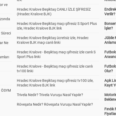
or ve
Hradec Kralove Beşiktaş CANLI İZLE ŞİFRESİZ
Endire
(Hradec Kralove BJK)
Verilir?
ezonda
Hradec Kralove Beşiktaş maçı şifresiz S Sport Plus
Bonserv
izle, Hradec Kralove BJK link
İşler?
 Süreci
Hradec Kralove Beşiktaş ücretsiz izle, Hradec
Jübile
Kralove BJK maçı canlı linki
Anlama
ar Ne
Hradec Kralove - Beşiktaş maçı şifresiz izle canlı S
Futbold
Sport Plus linki
Arasınd
amları
Hradec Kralove - Beşiktaş maçı şifresiz izle canlı
Futbol
tv100 linki
Olur?
Hradec Kralove Beşiktaş maçı şifresiz tv100 izle,
Açık L
Hradec Kralove BJK link
Kayıt Y
? ÖSYM
Trivela Nedir? Trivela Vuruşu Nasıl Yapılır?
Motorin
Beklene
Röveşata Nedir? Röveşata Vuruşu Nasıl Yapılır?
Fındık 
Fiyatla