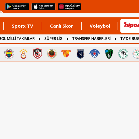
Sporx TV
Canlı Skor
Voleybol
OL MİLLİ TAKIMLAR
SÜPER LİG
TRANSFER HABERLERİ
TV'DE BU