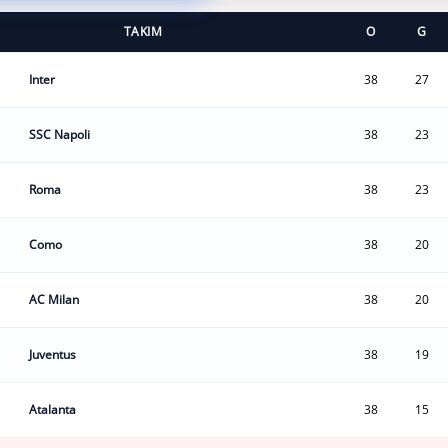
TAKIM
O
G
Inter
38
27
SSC Napoli
38
23
Roma
38
23
Como
38
20
AC Milan
38
20
Juventus
38
19
Atalanta
38
15