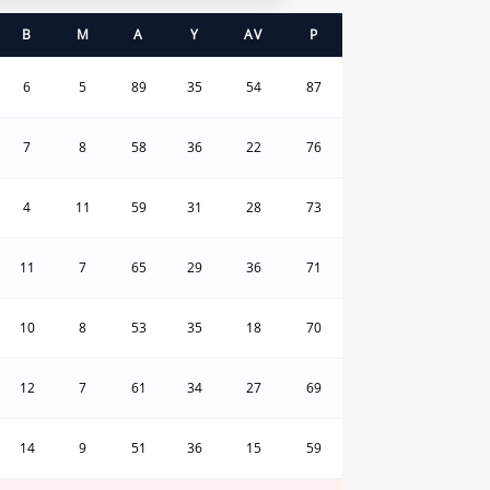
B
M
A
Y
AV
P
6
5
89
35
54
87
7
8
58
36
22
76
4
11
59
31
28
73
11
7
65
29
36
71
10
8
53
35
18
70
12
7
61
34
27
69
14
9
51
36
15
59