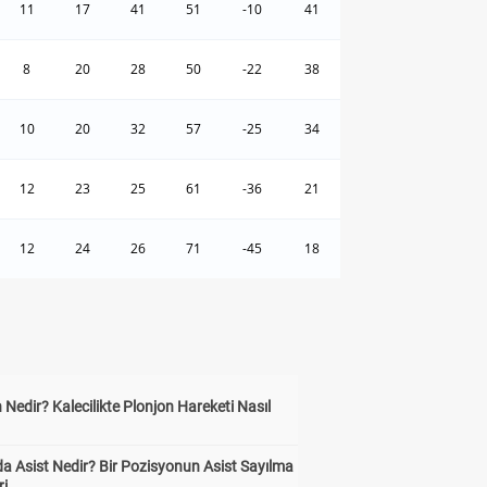
11
17
41
51
-10
41
8
20
28
50
-22
38
10
20
32
57
-25
34
12
23
25
61
-36
21
12
24
26
71
-45
18
 Nedir? Kalecilikte Plonjon Hareketi Nasıl
?
a Asist Nedir? Bir Pozisyonun Asist Sayılma
ri