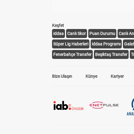
Keşfet
iddaa
Canlı Skor
Puan Durumu
Canlı An
Süper Lig Haberleri
iddaa Programı
Gala
Fenerbahçe Transfer
Beşiktaş Transfer
T
Bize Ulaşın
Künye
Kariyer