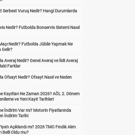
kt Serbest Vuruş Nedir? Hangi Durumlarda
is Nedir? Futbolda Bonservis Sistemi Nasıl
 Maçı Nedir? Futbolda Jübile Yapmak Ne
 Gelir?
a Averaj Nedir? Genel Averaj ve İkili Averaj
aki Farklar
da Ofsayt Nedir? Ofsayt Nasıl ve Neden
ise Kayıtları Ne Zaman 2026? AÖL 2. Dönem
enileme ve Yeni Kayıt Tarihleri
e İndirim Var mı? Motorin Fiyatlarında
n İndirim Tarihi
Fiyatı Açıklandı mı? 2026 TMO Fındık Alım
rı Belli Oldu mu?