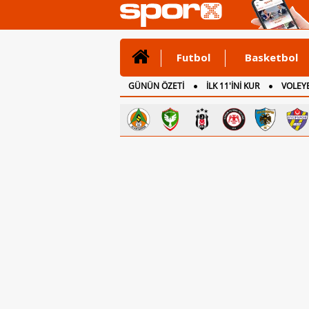
Futbol
Basketbol
GÜNÜN ÖZETİ
İLK 11'İNİ KUR
VOLEYB
CANLI ANLATIM
İNGİLTERE