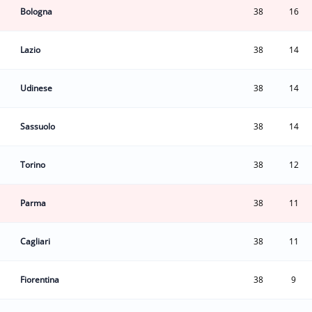
Bologna
38
16
Lazio
38
14
Udinese
38
14
Sassuolo
38
14
Torino
38
12
Parma
38
11
Cagliari
38
11
Fiorentina
38
9