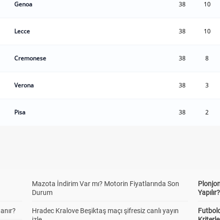
Genoa
38
10
Lecce
38
10
Cremonese
38
8
Verona
38
3
Pisa
38
2
Mazota İndirim Var mı? Motorin Fiyatlarında Son
Plonjon
Durum
Yapılır
anır?
Hradec Kralove Beşiktaş maçı şifresiz canlı yayın
Futbold
izle
Kriterle