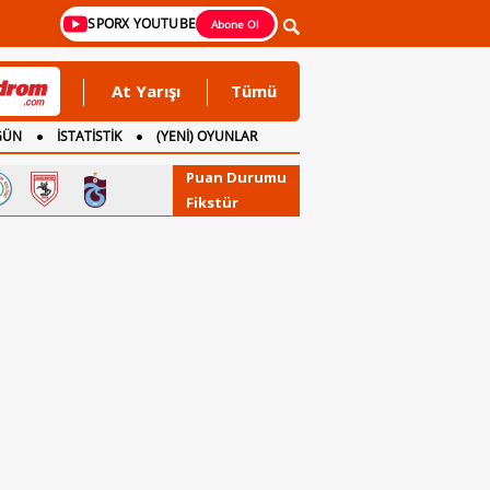
SPORX YOUTUBE
Abone Ol
At Yarışı
Tümü
GÜN
İSTATİSTİK
(YENİ) OYUNLAR
Puan Durumu
Fikstür