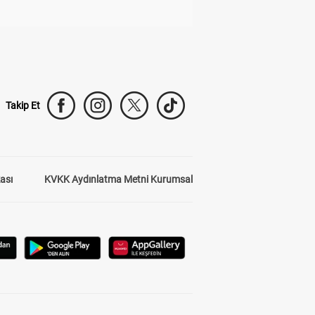
Takip Et
kası
KVKK Aydınlatma Metni Kurumsal