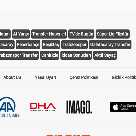
latım
At Yarışı
Transfer Haberleri
TV'de Bugün
Süper Lig Fikstür
tasaray
Fenerbahçe
Beşiktaş
Trabzonspor
Galatasaray Transfer
rabzonspor Transfer
Canlı İzle
iddaa Sonuçları
Aktif Sayaç
About US
Yasal Uyarı
Çerez Politikası
Gizlilik Politi