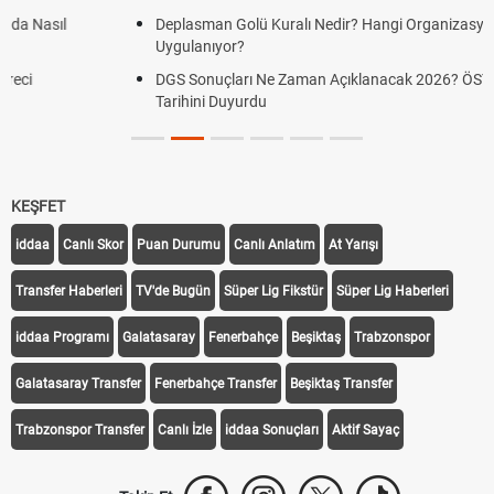
Deplasman Golü Kuralı Nedir? Hangi Organizasyonlarda
Uygulanıyor?
DGS Sonuçları Ne Zaman Açıklanacak 2026? ÖSYM Sonuç
Tarihini Duyurdu
KEŞFET
iddaa
Canlı Skor
Puan Durumu
Canlı Anlatım
At Yarışı
Transfer Haberleri
TV'de Bugün
Süper Lig Fikstür
Süper Lig Haberleri
iddaa Programı
Galatasaray
Fenerbahçe
Beşiktaş
Trabzonspor
Galatasaray Transfer
Fenerbahçe Transfer
Beşiktaş Transfer
Trabzonspor Transfer
Canlı İzle
iddaa Sonuçları
Aktif Sayaç