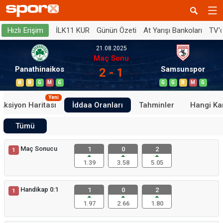
İLK11 KUR
Günün Özeti
At Yarışı Bankoları
TV'
Hızlı Erişim
21.08.2025
Maç Sonu
Panathinaikos
Samsunspor
2 - 1
B
B
G
M
G
G
G
B
M
G
Yeni
Aksiyon Haritası
İddaa Oranları
Tahminler
Hangi Ka
Tümü
Maç Sonucu
1
0
2
1
1.39
3.58
5.05
Handikap 0:1
1
0
2
1
1.97
2.66
1.80