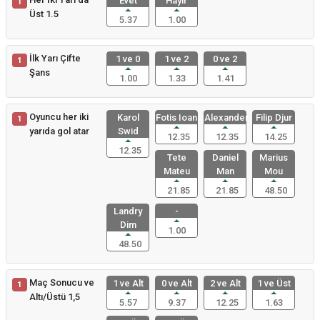
Evet
Hayır
1
Üst 1.5
5.37
1.00
İlk Yarı Çifte
1 ve 0
1 ve 2
0 ve 2
1
Şans
1.00
1.33
1.41
Oyuncu her iki
Karol
Fotis Ioan
Alexander
Filip Djur
1
yarıda gol atar
Swid
12.35
12.35
14.25
12.35
Tete
Daniel
Marius
Mateu
Man
Mou
21.85
21.85
48.50
Landry
-
Dim
1.00
48.50
Maç Sonucu ve
1 ve Alt
0 ve Alt
2 ve Alt
1 ve Üst
1
Altı/Üstü 1,5
5.57
9.37
12.25
1.63