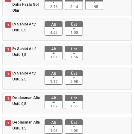
Daha Fazla Gol
2.76
3.14
1.95
Olur
Ev Sahibi Altı/
Alt
Üst
1
Üstü 0,5
4.65
1.00
Ev Sahibi Altı/
Alt
Üst
1
Üstü 1,5
1.81
1.56
Ev Sahibi Altı/
Alt
Üst
1
Üstü 2,5
1.17
2.98
Deplasman Altı/
Alt
Üst
1
Üstü 0,5
1.87
1.51
Deplasman Altı/
Alt
Üst
1
Üstü 1,5
1.05
4.03