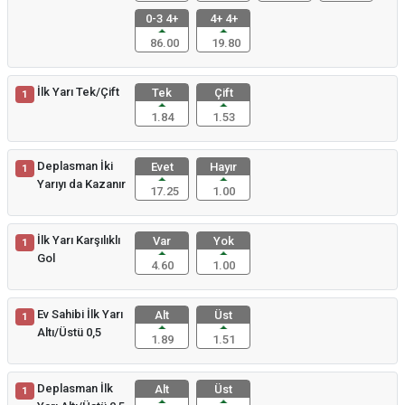
0-3 4+
4+ 4+
86.00
19.80
İlk Yarı Tek/Çift
Tek
Çift
1
1.84
1.53
Deplasman İki
Evet
Hayır
1
Yarıyı da Kazanır
17.25
1.00
İlk Yarı Karşılıklı
Var
Yok
1
Gol
4.60
1.00
Ev Sahibi İlk Yarı
Alt
Üst
1
Altı/Üstü 0,5
1.89
1.51
Deplasman İlk
Alt
Üst
1