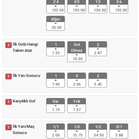
2:4
0:5
1:5
0:6
130.00
130.00
130.00
130.00
diğer
35.00
İlk Golü Hangi
1
Gol
2
1
Takım Atar
Olmaz
1.33
2.87
10.60
İlk Yarı Sonucu
1
0
2
1
1.90
2.06
5.45
Karşılıklı Gol
Var
Yok
1
1.79
1.57
İlk Yarı/Maç
1/1
1/0
1/2
0/1
1
Sonucu
2.00
15.75
34.50
3.88