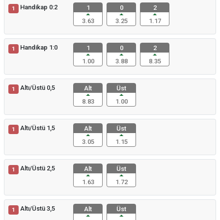
Handikap 0:2
1
0
2
1
3.63
3.25
1.17
Handikap 1:0
1
0
2
1
1.00
3.88
8.35
Altı/Üstü 0,5
Alt
Üst
1
8.83
1.00
Altı/Üstü 1,5
Alt
Üst
1
3.05
1.15
Altı/Üstü 2,5
Alt
Üst
1
1.63
1.72
Altı/Üstü 3,5
Alt
Üst
1