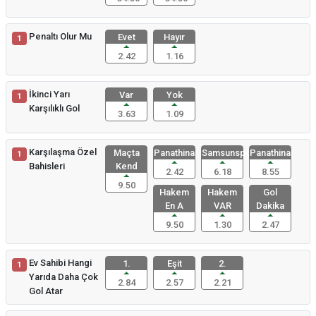
Penaltı Olur Mu
Evet
Hayır
1
2.42
1.16
İkinci Yarı
Var
Yok
1
Karşılıklı Gol
3.63
1.09
Karşılaşma Özel
Maçta
Panathinai
Samsunspor
Panathinai
1
Bahisleri
Kend
2.42
6.18
8.55
9.50
Hakem
Hakem
Gol
En A
VAR
Dakika
9.50
1.30
2.47
Ev Sahibi Hangi
1.
Eşit
2.
1
Yarıda Daha Çok
2.84
2.57
2.21
Gol Atar