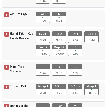
1.16
3.00
Altı/Üstü 4,5
Alt
Üst
1
1.00
5.91
Hangi Takım Kaç
Ev 3+
Ev 2
Ev 1
Dep 1
1
Farkla Kazanır
3.79
3.38
2.59
5.44
Dep 2
Dep 3+
0
15.80
34.50
2.80
İkinci Yarı
1
0
2
1
Sonucu
1.76
2.40
4.77
Toplam Gol
0-1 gol
2-3 gol
4-5 gol
6+ gol
1
2.98
1.74
3.59
15.10
Hangi Yarıda
1.
Eşit
2.
1