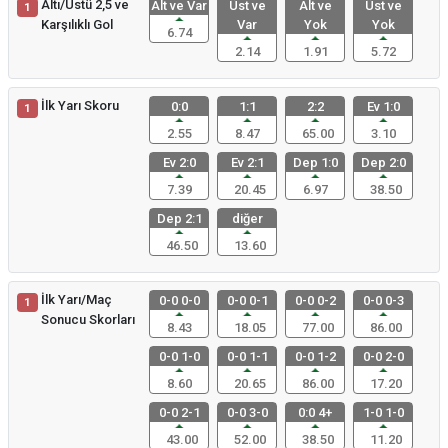
Altı/Üstü 2,5 ve
Alt ve Var
Üst ve
Alt ve
Üst ve
1
Karşılıklı Gol
Var
Yok
Yok
6.74
2.14
1.91
5.72
İlk Yarı Skoru
0:0
1:1
2:2
Ev 1:0
1
2.55
8.47
65.00
3.10
Ev 2:0
Ev 2:1
Dep 1:0
Dep 2:0
7.39
20.45
6.97
38.50
Dep 2:1
diğer
46.50
13.60
İlk Yarı/Maç
0-0 0-0
0-0 0-1
0-0 0-2
0-0 0-3
1
Sonucu Skorları
8.43
18.05
77.00
86.00
0-0 1-0
0-0 1-1
0-0 1-2
0-0 2-0
8.60
20.65
86.00
17.20
0-0 2-1
0-0 3-0
0:0 4+
1-0 1-0
43.00
52.00
38.50
11.20