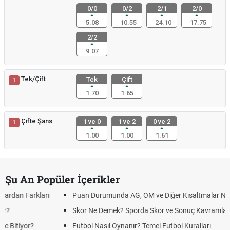
0/0
0/2
2/1
2/0
5.08
10.55
24.10
17.75
2/2
9.07
Tek/Çift
Tek
Çift
1
1.70
1.65
Çifte Şans
1 ve 0
1 ve 2
0 ve 2
1
1.00
1.00
1.61
Şu An Popüler İçerikler
Puan Durumunda AG, OM ve Diğer Kısaltmalar Ne Anlama Gelir?
Skor Ne Demek? Sporda Skor ve Sonuç Kavramları
Futbol Nasıl Oynanır? Temel Futbol Kuralları