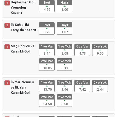
Deplasman Gol
Evet
Hayır
1
Yemeden
4.79
1.00
Kazanır
Ev Sahibi İki
Evet
Hayır
1
Yarıyı da Kazanır
3.79
1.07
Maç Sonucu ve
1 ve Var
1 ve Yok
0 ve Var
0 ve Yok
1
Karşılıklı Gol
3.14
2.08
4.73
9.50
2 ve Var
2 ve Yok
10.05
8.11
İlk Yarı Sonucu
1 ve Var
1 ve Yok
0 ve Var
0 ve Yok
1
ve İlk Yarı
13.70
1.96
7.42
2.44
Karşılıklı Gol
2 ve Var
2 ve Yok
34.50
5.50