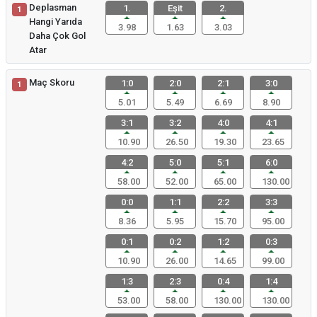
Deplasman
1.
Eşit
2.
1
Hangi Yarıda
3.98
1.63
3.03
Daha Çok Gol
Atar
Maç Skoru
1:0
2:0
2:1
3:0
1
5.01
5.49
6.69
8.90
3:1
3:2
4:0
4:1
10.90
26.50
19.30
23.65
4:2
5:0
5:1
6:0
58.00
52.00
65.00
130.00
0:0
1:1
2:2
3:3
8.36
5.95
15.70
95.00
0:1
0:2
1:2
0:3
10.90
26.00
14.65
99.00
1:3
2:3
0:4
1:4
53.00
58.00
130.00
130.00