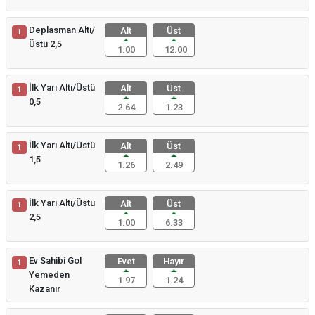
Deplasman Altı/
Alt
Üst
1
Üstü 2,5
1.00
12.00
İlk Yarı Altı/Üstü
Alt
Üst
1
0,5
2.64
1.23
İlk Yarı Altı/Üstü
Alt
Üst
1
1,5
1.26
2.49
İlk Yarı Altı/Üstü
Alt
Üst
1
2,5
1.00
6.33
Ev Sahibi Gol
Evet
Hayır
1
Yemeden
1.97
1.24
Kazanır