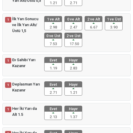
Yarı Altı/Üstü 0,5
1.21
2.71
İlk Yarı Sonucu
1 ve Alt
0 ve Alt
2 ve Alt
1 ve Üst
1
ve İlk Yarı Altı/
2.98
2.47
6.67
3.90
Üstü 1,5
0 ve Üst
2 ve Üst
7.53
17.50
Ev Sahibi Yarı
Evet
Hayır
1
Kazanır
1.19
2.83
Deplasman Yarı
Evet
Hayır
1
Kazanır
2.71
1.21
Her İki Yarı da
Evet
Hayır
1
Alt 1.5
2.13
1.37
Her İki Yarı da