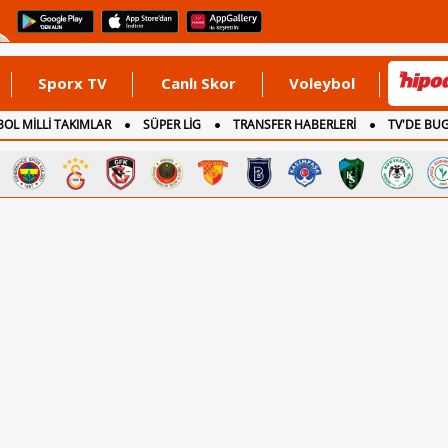
Sporx TV
Canlı Skor
Voleybol
OL MİLLİ TAKIMLAR
SÜPER LİG
TRANSFER HABERLERİ
TV'DE BU