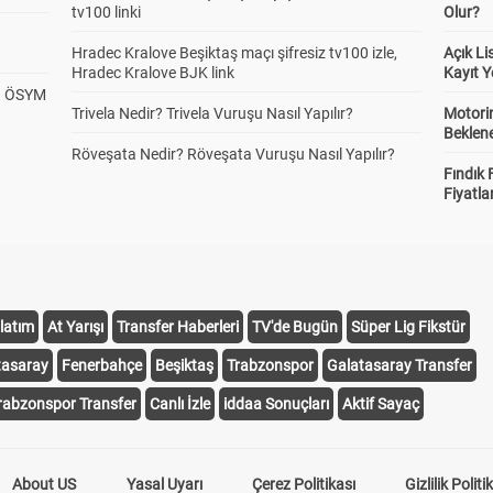
tv100 linki
Olur?
Hradec Kralove Beşiktaş maçı şifresiz tv100 izle,
Açık L
Hradec Kralove BJK link
Kayıt Y
? ÖSYM
Trivela Nedir? Trivela Vuruşu Nasıl Yapılır?
Motorin
Beklene
Röveşata Nedir? Röveşata Vuruşu Nasıl Yapılır?
Fındık 
Fiyatla
latım
At Yarışı
Transfer Haberleri
TV'de Bugün
Süper Lig Fikstür
tasaray
Fenerbahçe
Beşiktaş
Trabzonspor
Galatasaray Transfer
rabzonspor Transfer
Canlı İzle
iddaa Sonuçları
Aktif Sayaç
About US
Yasal Uyarı
Çerez Politikası
Gizlilik Politi