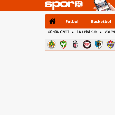
Futbol
Basketbol
GÜNÜN ÖZETİ
İLK 11'İNİ KUR
VOLEYB
CANLI ANLATIM
İNGİLTERE