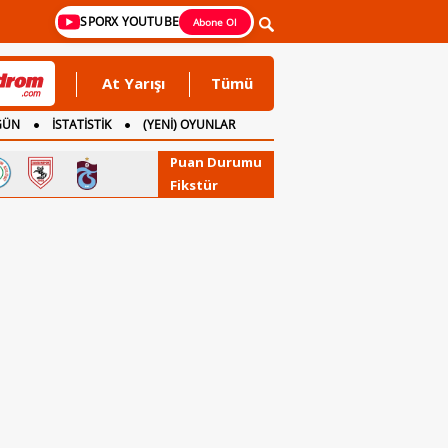
SPORX YOUTUBE
Abone Ol
At Yarışı
Tümü
GÜN
İSTATİSTİK
(YENİ) OYUNLAR
Puan Durumu
Fikstür