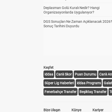
Deplasman Golü Kuralı Nedir? Hangi
Organizasyonlarda Uygulanıyor?
DGS Sonuçları Ne Zaman Açıklanacak 2026
Sonuç Tarihini Duyurdu
Keşfet
iddaa
Canlı Skor
Puan Durumu
Canlı An
Süper Lig Haberleri
iddaa Programı
Gala
Fenerbahçe Transfer
Beşiktaş Transfer
T
Bize Ulaşın
Künye
Kariyer