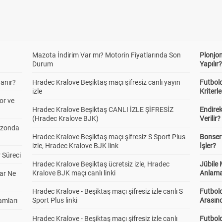
Mazota İndirim Var mı? Motorin Fiyatlarında Son
Plonjon
Durum
Yapılır
anır?
Hradec Kralove Beşiktaş maçı şifresiz canlı yayın
Futbold
izle
Kriterle
or ve
Hradec Kralove Beşiktaş CANLI İZLE ŞİFRESİZ
Endire
(Hradec Kralove BJK)
Verilir?
ezonda
Hradec Kralove Beşiktaş maçı şifresiz S Sport Plus
Bonserv
izle, Hradec Kralove BJK link
İşler?
 Süreci
Hradec Kralove Beşiktaş ücretsiz izle, Hradec
Jübile
Kralove BJK maçı canlı linki
Anlama
ar Ne
Hradec Kralove - Beşiktaş maçı şifresiz izle canlı S
Futbold
Sport Plus linki
Arasınd
amları
Hradec Kralove - Beşiktaş maçı şifresiz izle canlı
Futbol