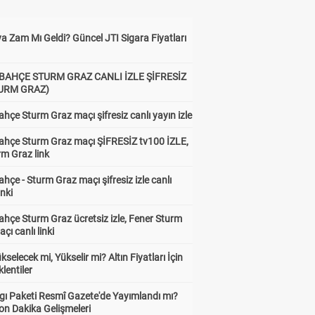
a Zam Mı Geldi? Güncel JTI Sigara Fiyatları
BAHÇE STURM GRAZ CANLI İZLE ŞİFRESİZ
TURM GRAZ)
hçe Sturm Graz maçı şifresiz canlı yayın izle
ahçe Sturm Graz maçı ŞİFRESİZ tv100 İZLE,
rm Graz link
hçe - Sturm Graz maçı şifresiz izle canlı
inki
hçe Sturm Graz ücretsiz izle, Fener Sturm
çı canlı linki
ükselecek mi, Yükselir mi? Altın Fiyatları İçin
lentiler
gı Paketi Resmî Gazete'de Yayımlandı mı?
on Dakika Gelişmeleri