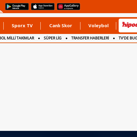
Sporx TV
Canlı Skor
Voleybol
OL MİLLİ TAKIMLAR
SÜPER LİG
TRANSFER HABERLERİ
TV'DE BU