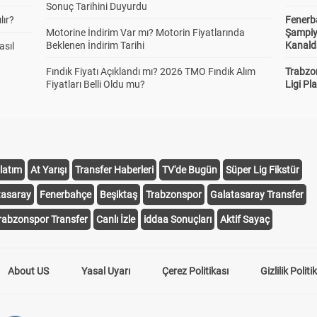
Sonuç Tarihini Duyurdu
lır?
Fenerb
Motorine İndirim Var mı? Motorin Fiyatlarında
Şampiy
Beklenen İndirim Tarihi
Kanald
asıl
Fındık Fiyatı Açıklandı mı? 2026 TMO Fındık Alım
Trabzo
Fiyatları Belli Oldu mu?
Ligi Pla
latım
At Yarışı
Transfer Haberleri
TV'de Bugün
Süper Lig Fikstür
tasaray
Fenerbahçe
Beşiktaş
Trabzonspor
Galatasaray Transfer
rabzonspor Transfer
Canlı İzle
iddaa Sonuçları
Aktif Sayaç
About US
Yasal Uyarı
Çerez Politikası
Gizlilik Politi