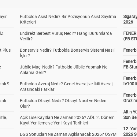
yayın
Futbolda Asist Nedir? Bir Pozisyonun Asist Sayılma
Sigaray
Kriterleri
2026
İZ
Endirekt Serbest Vuruş Nedir? Hangi Durumlarda
FENER
Verilir?
(FB S
t Plus
Bonservis Nedir? Futbolda Bonservis Sistemi Nasıl
Fenerba
İşler?
Fenerb
c
Jübile Maçı Nedir? Futbolda Jübile Yapmak Ne
FB Stu
Anlama Gelir?
Fenerba
anlı S
Futbolda Averaj Nedir? Genel Averaj ve İkili Averaj
tv100 l
Arasındaki Farklar
Fenerba
anlı
Futbolda Ofsayt Nedir? Ofsayt Nasıl ve Neden
Graz ma
Olur?
Altın Y
zle,
Açık Lise Kayıtları Ne Zaman 2026? AÖL 2. Dönem
Son Bek
Kayıt Yenileme ve Yeni Kayıt Tarihleri
12. Yar
DGS Sonuçları Ne Zaman Açıklanacak 2026? ÖSYM
2026 S