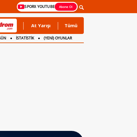
SPORX YOUTUBE
Abone Ol
At Yarışı
Tümü
GÜN
İSTATİSTİK
(YENİ) OYUNLAR