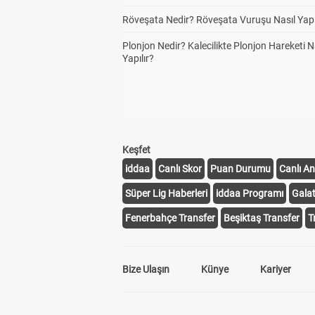
Röveşata Nedir? Röveşata Vuruşu Nasıl Yapı
Plonjon Nedir? Kalecilikte Plonjon Hareketi N
Yapılır?
Keşfet
iddaa
Canlı Skor
Puan Durumu
Canlı An
Süper Lig Haberleri
iddaa Programı
Gala
Fenerbahçe Transfer
Beşiktaş Transfer
T
Bize Ulaşın
Künye
Kariyer