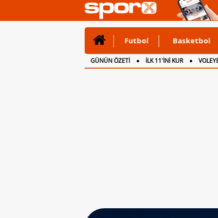
Futbol
Basketbol
GÜNÜN ÖZETİ
İLK 11'İNİ KUR
VOLEYB
CANLI ANLATIM
İNGİLTERE