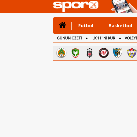
Futbol
Basketbol
GÜNÜN ÖZETİ
İLK 11'İNİ KUR
VOLEYB
CANLI ANLATIM
İNGİLTERE