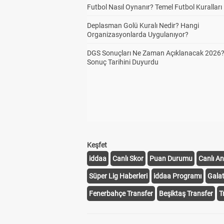
Futbol Nasıl Oynanır? Temel Futbol Kuralları
Deplasman Golü Kuralı Nedir? Hangi
Organizasyonlarda Uygulanıyor?
DGS Sonuçları Ne Zaman Açıklanacak 2026
Sonuç Tarihini Duyurdu
Keşfet
iddaa
Canlı Skor
Puan Durumu
Canlı An
Süper Lig Haberleri
iddaa Programı
Gala
Fenerbahçe Transfer
Beşiktaş Transfer
T