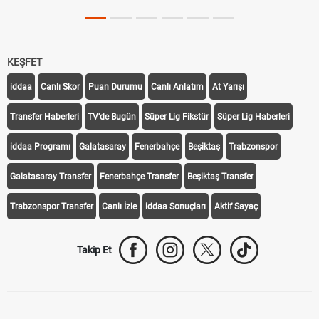
KEŞFET
iddaa
Canlı Skor
Puan Durumu
Canlı Anlatım
At Yarışı
Transfer Haberleri
TV'de Bugün
Süper Lig Fikstür
Süper Lig Haberleri
iddaa Programı
Galatasaray
Fenerbahçe
Beşiktaş
Trabzonspor
Galatasaray Transfer
Fenerbahçe Transfer
Beşiktaş Transfer
Trabzonspor Transfer
Canlı İzle
iddaa Sonuçları
Aktif Sayaç
Takip Et