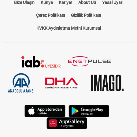
Bize Ulaşın
Künye
Kariyer
About US
Yasal Uyarı
Çerez Politikası
Gizlilik Politikası
KVKK Aydınlatma Metni Kurumsal