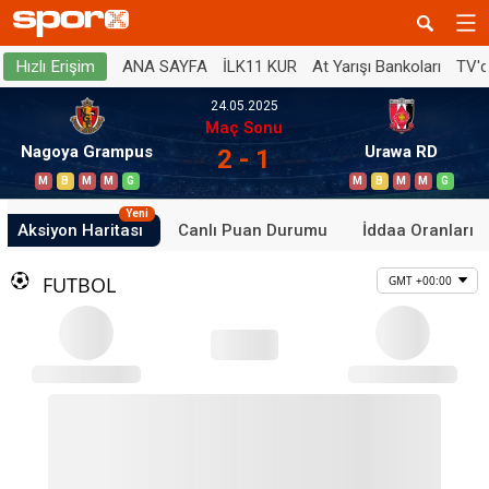
ANA SAYFA
İLK11 KUR
At Yarışı Bankoları
TV'
Hızlı Erişim
24.05.2025
Maç Sonu
Nagoya Grampus
Urawa RD
2 - 1
M
B
M
M
G
M
B
M
M
G
Yeni
Aksiyon Haritası
Canlı Puan Durumu
İddaa Oranları
FUTBOL
GMT +00:00