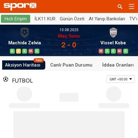
İLK11 KUR
Günün Özeti
At Yarışı Bankoları
TV'
Hızlı Erişim
10.08.2025
Maç Sonu
Machida Zelvia
Vissel Kobe
2 - 0
G
B
G
M
G
M
G
G
M
G
Yeni
Aksiyon Haritası
Canlı Puan Durumu
İddaa Oranları
FUTBOL
GMT +00:00