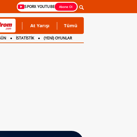
SPORX YOUTUBE
Abone Ol
At Yarışı
Tümü
GÜN
İSTATİSTİK
(YENİ) OYUNLAR