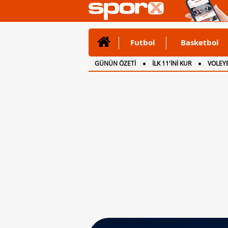
Futbol
Basketbol
GÜNÜN ÖZETİ
İLK 11'İNİ KUR
VOLEYB
CANLI ANLATIM
İNGİLTERE