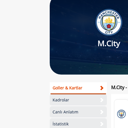
M.City
M.City 
Goller & Kartlar
Kadrolar
Canlı Anlatım
İstatistik