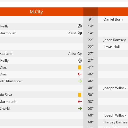
M.City
9''
Daniel Burn
Reilly
14''
Marmoush
14''
22''
Jacob Ramsey
22''
Lewis Hall
 Haaland
27''
Reilly
27''
Dias
41''
Dias
46''
dir Khusanov
46''
48''
Joseph Willock
do Silva
50''
Marmoush
58''
Cherki
58''
60''
Joseph Willock
60''
Harvey Barnes