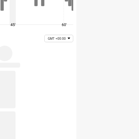
45'
60'
75'
GMT +00:00