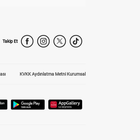
Takip Et
kası
KVKK Aydınlatma Metni Kurumsal