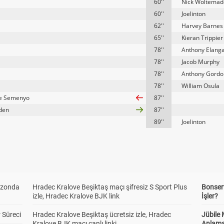
60''
Nick Woltemad
60''
Joelinton
62''
Harvey Barnes
65''
Kieran Trippier
78''
Anthony Elang
78''
Jacob Murphy
78''
Anthony Gordo
78''
William Osula
ne Semenyo
87''
oden
87''
89''
Joelinton
ezonda
Hradec Kralove Beşiktaş maçı şifresiz S Sport Plus
Bonserv
izle, Hradec Kralove BJK link
İşler?
 Süreci
Hradec Kralove Beşiktaş ücretsiz izle, Hradec
Jübile
Kralove BJK maçı canlı linki
Anlama