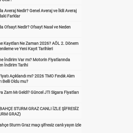
a Averaj Nedir? Genel Averaj ve İkili Averaj
aki Farklar
da Ofsayt Nedir? Ofsayt Nasıl ve Neden
ise Kayıtları Ne Zaman 2026? AÖL 2. Dönem
enileme ve Yeni Kayıt Tarihleri
e İndirim Var mı? Motorin Fiyatlarında
n İndirim Tarihi
Fiyatı Açıklandı mı? 2026 TMO Fındık Alım
rı Belli Oldu mu?
a Zam Mı Geldi? Güncel JTI Sigara Fiyatları
BAHÇE STURM GRAZ CANLI İZLE ŞİFRESİZ
TURM GRAZ)
hçe Sturm Graz maçı şifresiz canlı yayın izle