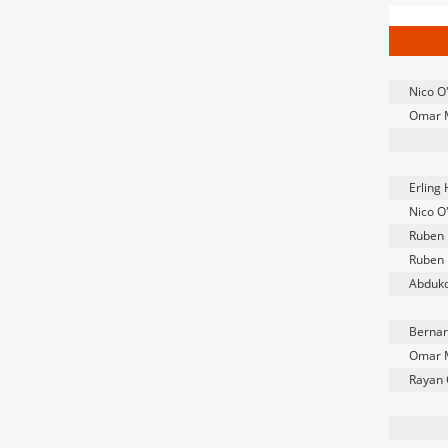
Nico O'
Omar 
Erling
Nico O'
Ruben 
Ruben 
Abduko
Bernar
Omar 
Rayan 