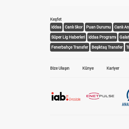
Keşfet
iddaa
Canlı Skor
Puan Durumu
Canlı An
Süper Lig Haberleri
iddaa Programı
Gala
Fenerbahçe Transfer
Beşiktaş Transfer
T
Bize Ulaşın
Künye
Kariyer