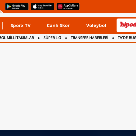
Sporx TV
Canlı Skor
Voleybol
OL MİLLİ TAKIMLAR
SÜPER LİG
TRANSFER HABERLERİ
TV'DE BU