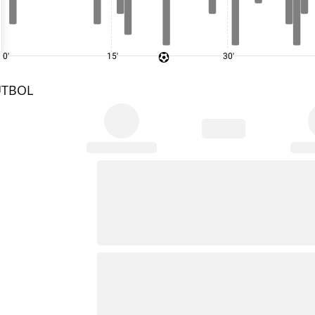
0'
15'
30'
UTBOL