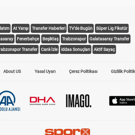
latım
At Yarışı
Transfer Haberleri
TV'de Bugün
Süper Lig Fikstür
tasaray
Fenerbahçe
Beşiktaş
Trabzonspor
Galatasaray Transfer
rabzonspor Transfer
Canlı İzle
iddaa Sonuçları
Aktif Sayaç
About US
Yasal Uyarı
Çerez Politikası
Gizlilik Politi