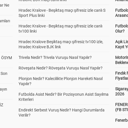
ar Ne
Hradec Kralove - Beşiktaş maçı şifresiz izle canlı S
Futbold
Sport Plus linki
Arasınd
amları
Hradec Kralove - Beşiktaş maçı şifresiz izle canlı
Futbol
tv100 linki
Olur?
Hradec Kralove Beşiktaş maçı şifresiz tv100 izle,
Açık L
Hradec Kralove BJK link
Kayıt Y
Trivela Nedir? Trivela Vuruşu Nasıl Yapılır?
Motorin
? ÖSYM
Beklene
Röveşata Nedir? Röveşata Vuruşu Nasıl Yapılır?
Fındık 
a Son
Fiyatla
Plonjon Nedir? Kalecilikte Plonjon Hareketi Nasıl
Yapılır?
Sigaray
yayın
2026
Futbolda Asist Nedir? Bir Pozisyonun Asist Sayılma
Kriterleri
FENER
İZ
(FB S
Endirekt Serbest Vuruş Nedir? Hangi Durumlarda
Verilir?
Fenerba